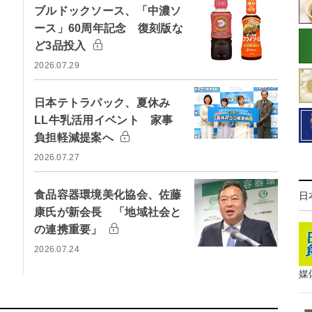
ブルドックソース、「中濃ソ
ース」60周年記念 復刻版な
ど3品投入
2026.07.29
日本テトラパック、夏休み
LL牛乳活用イベント 家事
負担軽減提案へ
2026.07.27
食品容器環境美化協会、佐藤
日
康氏が新会長 「地域社会と
の連携重要」
2026.07.24
媒