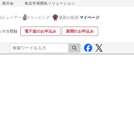
展示会
食品市場開拓ソリューション
面ビューアー
クリッピング
最新の紙面
マイページ
ルマガ登録
電子版のお申込み
新聞のお申込み
検索