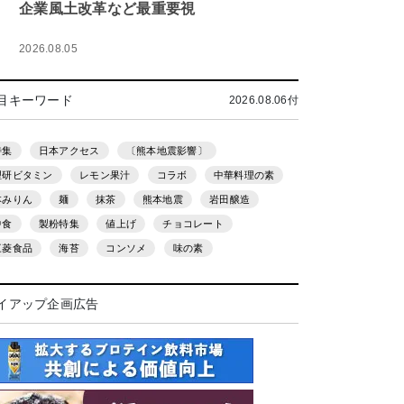
企業風土改革など最重要視
2026.08.05
目キーワード
2026.08.06付
特集
日本アクセス
〔熊本地震影響〕
理研ビタミン
レモン果汁
コラボ
中華料理の素
本みりん
麺
抹茶
熊本地震
岩田醸造
中食
製粉特集
値上げ
チョコレート
三菱食品
海苔
コンソメ
味の素
イアップ企画広告