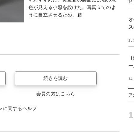
16
色が見える小窓を設けた。写真立てのよ
うに自立させるため、箱
オ
ス
15
〔
ー
続きを読む
14
会員の方はこちら
ア
ンに関するヘルプ
1