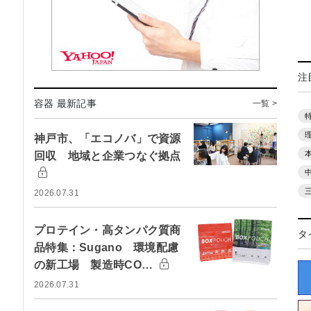
注
容器 最新記事
一覧 >
神戸市、「エコノバ」で資源
回収 地域と企業つなぐ拠点
2026.07.31
プロテイン・高タンパク質商
タ
品特集：Sugano 環境配慮
の新工場 製造時CO…
2026.07.31