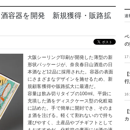
の酒容器を開発 新規獲得・販路拡
速
ベ
の
大阪シーリング印刷が開発した薄型の新
17
形状パッケージが、奈良春日山酒造の日
本酒など12品に採用された。容器の表面
【
にさまざまなデザインを施せるため、新
行
規顧客獲得や販路拡大に最適だ。
容量は飲み切りタイプの100ml。平袋に
16
充填した酒をディスクケース型の化粧箱
に詰めた。手で簡単に開封でき、そのま
【
ま酒を注げる。軽くて割れないので持ち
カ
運びやすく、土産品やプチギフトとして
もおすすめだ。化粧箱の裏面には酒の液