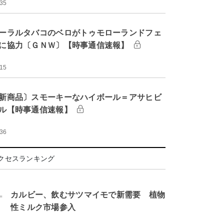
:35
ーラルタバコのベロがトゥモローランドフェ
に協力〔ＧＮＷ〕【時事通信速報】
:15
新商品〕スモーキーなハイボール＝アサヒビ
ル【時事通信速報】
:36
クセスランキング
.
カルビー、飲むサツマイモで新需要 植物
性ミルク市場参入