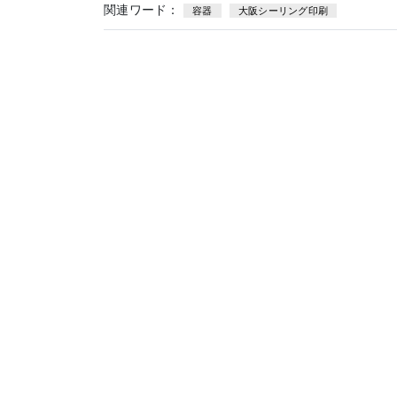
関連ワード：
容器
大阪シーリング印刷