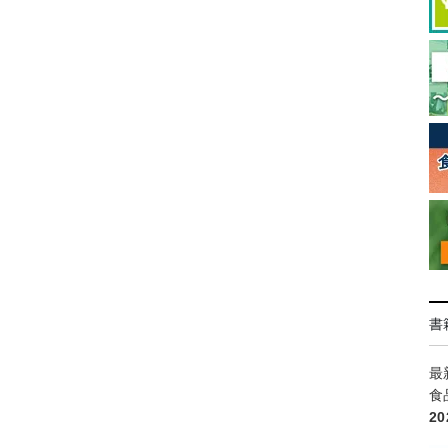
書
最
食
2