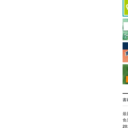
書
最
食
2