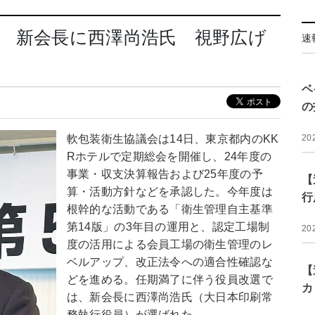
 新会長に西澤尚浩氏 視野広げ
速
ベ
の
軟包装衛生協議会は14日、東京都内のKK
20
Rホテルで定期総会を開催し、24年度の
事業・収支決算報告および25年度の予
【
算・活動方針などを承認した。今年度は
行
根幹的な活動である「衛生管理自主基準
第14版」の3年目の運用と、認定工場制
20
度の活用による会員工場の衛生管理のレ
ベルアップ、改正法令への適合性確認な
【
どを進める。任期満了に伴う役員改選で
カ
は、新会長に西澤尚浩氏（大日本印刷常
務執行役員）が選ばれた。