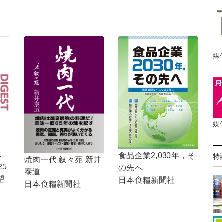
媒
媒
ス
食品企業2,030年，そ
特
焼肉一代 叙々苑 新井
25
の先へ
泰道
望
日本食糧新聞社
日本食糧新聞社