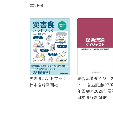
書籍紹介
総合流通ダイジェ
災害食ハンドブック
ト －食品流通の20
日本食糧新聞社
年回顧と2026年展
日本食糧新聞発行