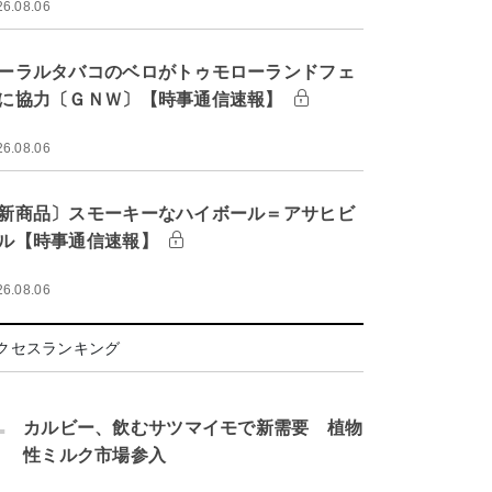
26.08.06
ーラルタバコのベロがトゥモローランドフェ
に協力〔ＧＮＷ〕【時事通信速報】
26.08.06
新商品〕スモーキーなハイボール＝アサヒビ
ル【時事通信速報】
26.08.06
クセスランキング
.
カルビー、飲むサツマイモで新需要 植物
性ミルク市場参入