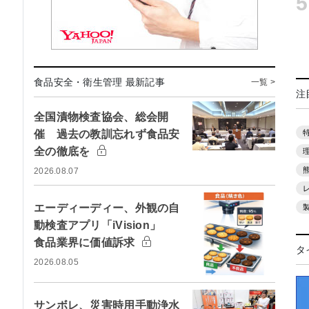
5
食品安全・衛生管理 最新記事
一覧 >
注
全国漬物検査協会、総会開
催 過去の教訓忘れず食品安
全の徹底を
2026.08.07
エーディーディー、外観の自
動検査アプリ「iVision」
食品業界に価値訴求
タ
2026.08.05
サンボレ、災害時用手動浄水