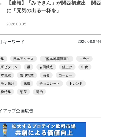
.
【速報】「みそきん」が関西初進出 関西
に「元気の出る一杯を」
2026.08.05
目キーワード
2026.08.07付
特集
日本アクセス
〔熊本地震影響〕
コラボ
理研ビタミン
麺
岩田醸造
値上げ
中食
熊本地震
雪印乳業
海苔
コーヒー
レモン果汁
抹茶
チョコレート
トレンド
製粉特集
惣菜
明治
イアップ企画広告