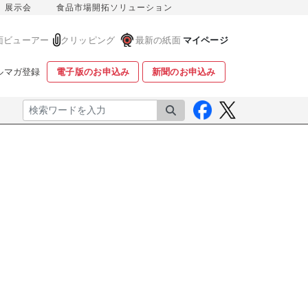
展示会
食品市場開拓ソリューション
面ビューアー
クリッピング
最新の紙面
マイページ
ルマガ登録
電子版のお申込み
新聞のお申込み
検索