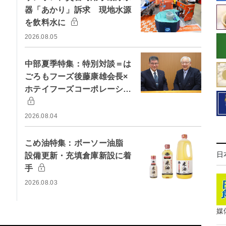
器「あかり」訴求 現地水源
を飲料水に
2026.08.05
中部夏季特集：特別対談＝は
ごろもフーズ後藤康雄会長×
ホテイフーズコーポレーシ…
2026.08.04
こめ油特集：ボーソー油脂
日
設備更新・充填倉庫新設に着
手
2026.08.03
媒