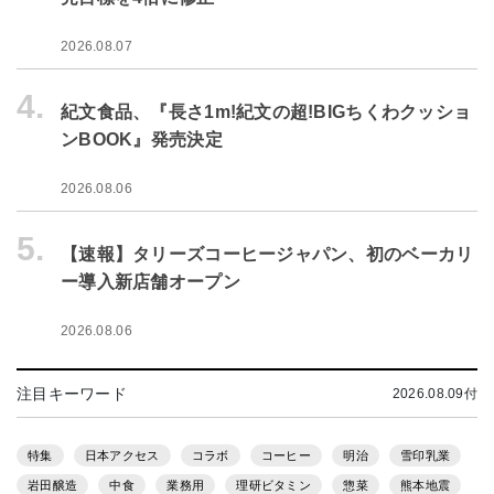
2026.08.07
4.
紀文食品、『長さ1m!紀文の超!BIGちくわクッショ
ンBOOK』発売決定
2026.08.06
5.
【速報】タリーズコーヒージャパン、初のベーカリ
ー導入新店舗オープン
2026.08.06
注目キーワード
2026.08.09付
特集
日本アクセス
コラボ
コーヒー
明治
雪印乳業
岩田醸造
中食
業務用
理研ビタミン
惣菜
熊本地震