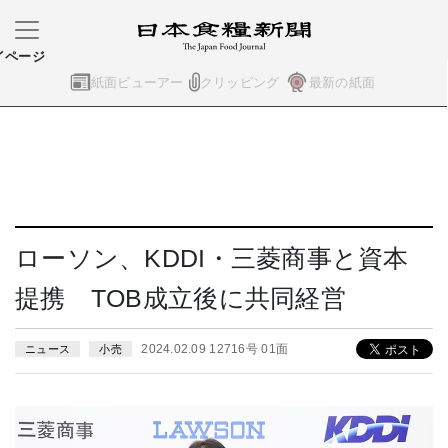
イページ
紙面ビューアー
クリッピング
最新の紙面
ローソン、KDDI・三菱商事と資本
提携 TOB成立後に共同経営
2024.02.09 12716号 01面
ニュース
小売