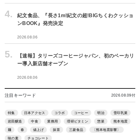
4.
紀文食品、『長さ1m!紀文の超!BIGちくわクッショ
ンBOOK』発売決定
2026.08.06
5.
【速報】タリーズコーヒージャパン、初のベーカリ
ー導入新店舗オープン
2026.08.06
注目キーワード
2026.08.09付
特集
日本アクセス
コラボ
コーヒー
明治
雪印乳業
岩田醸造
中食
業務用
理研ビタミン
惣菜
熊本地震
麺
春
値上げ
抹茶
三菱食品
〔熊本地震影響〕
味の素
チョコレート