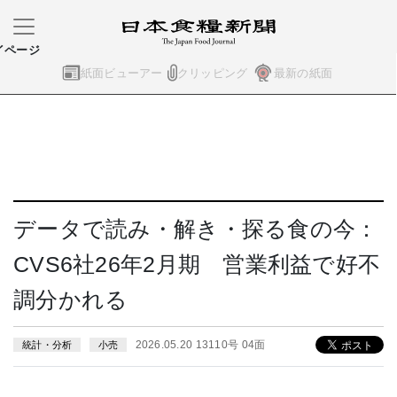
イページ
紙面ビューアー
クリッピング
最新の紙面
データで読み・解き・探る食の今：
CVS6社26年2月期 営業利益で好不
調分かれる
2026.05.20 13110号 04面
統計・分析
小売