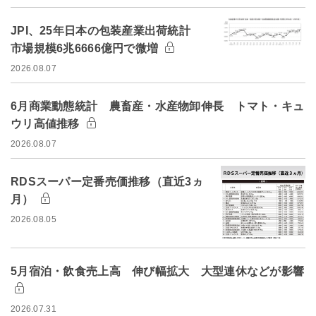
JPI、25年日本の包装産業出荷統計
市場規模6兆6666億円で微増
2026.08.07
6月商業動態統計 農畜産・水産物卸伸長 トマト・キュ
ウリ高値推移
2026.08.07
RDSスーパー定番売価推移（直近3ヵ
月）
2026.08.05
5月宿泊・飲食売上高 伸び幅拡大 大型連休などが影響
2026.07.31