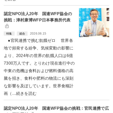
認定NPO法人20年 国連WFP協会の
挑戦：津村康博WFP日本事務所代表
2026.06.15
特集
総合
●官民連携で挑む飢餓ゼロ 世界各
地で頻発する紛争、気候変動の影響に
より、2024年の世界の飢餓人口は6億
7300万人です。とりわけ現在進行中の
中東の危機は食料および燃料価格の高
騰を招き、食料や肥料の物流にも深刻
な影響を及ぼしています。世界食糧計
画（…続きを読む
認定NPO法人20年 国連WFP協会の挑戦：官民連携で広