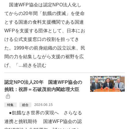
国連WFP協会は認定NPO法人化し
てからの20年間「飢餓の撲滅」を使命
とする国連の食料支援機関である国連
WFPを支援する団体として、日本にお
ける公式支援窓口の役割を担ってき
た。1999年の前身組織の設立以来、民
間の力を結集しながら支援の裾野を広
げ、「…続きを読む
認定NPO法人20年 国連WFP協会の
挑戦：祝辞＝石破茂前内閣総理大臣
2026.06.15
特集
総合
●飢餓なき世界の実現へ さらなる
連携と挑戦期待 国連WFP協会の認