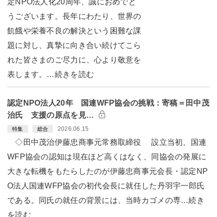
定NPO法人化20周年、誠におめでと
うございます。長年にわたり、世界の
飢餓や栄養不良の解決という困難な課
題に対し、真摯に向き合い続けてこら
れた皆さまのご尽力に、心より敬意を
表します。…続きを読む
認定NPO法人20年 国連WFP協会の挑戦：寄稿＝田中茂
治氏 支援の原点を見…
2026.06.15
特集
総合
◇田中茂治伊藤忠商事元常務取締役 設立当初、国連
WFP協会の認知は現在ほど高くはなく、同協会の発展に
大きな転機をもたらしたのが伊藤忠商事元会長・認定NP
O法人国連WFP協会の初代会長に就任した丹羽宇一郎氏
である。同氏の就任の背景には、当時カゴメの専…続き
を読む