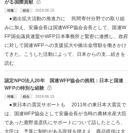
がる国際貢献
2026.06.15
特集
総合
●拠出拡大活動の推進力に 民間寄付分野での取り組
みに加え、安藤会長は国連WFP協会会長として、国連W
FP国会議員連盟やWFP日本事務所と緊密に連携し、政府
に対して国連WFPへの支援拡大や拠出金増額を働きかけ
てきた。こうした活動によって、日本からの支…続きを
読む
認定NPO法人20年 国連WFP協会の挑戦：日本と国連
WFPの特別な経験
2026.06.15
特集
総合
●東日本の震災サポートも 2011年の東日本大震災で
は、国連WFP協会として安藤会長が当時の農林水産大臣
であった鹿野道彦氏にサポートについて話したところ、
大臣は、予算に制約がある現状を踏まえ、商品提供は大