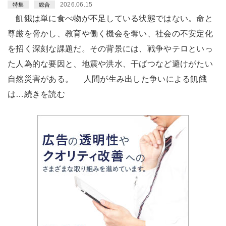
2026.06.15
特集
総合
飢餓は単に食べ物が不足している状態ではない。命と
尊厳を脅かし、教育や働く機会を奪い、社会の不安定化
を招く深刻な課題だ。その背景には、戦争やテロといっ
た人為的な要因と、地震や洪水、干ばつなど避けがたい
自然災害がある。 人間が生み出した争いによる飢餓
は…続きを読む