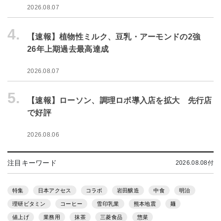
2026.08.07
4.
【速報】植物性ミルク、豆乳・アーモンドの2強
26年上期過去最高達成
2026.08.07
5.
【速報】ローソン、調理ロボ導入店を拡大 先行店
で好評
2026.08.06
注目キーワード
2026.08.08付
特集
日本アクセス
コラボ
岩田醸造
中食
明治
理研ビタミン
コーヒー
雪印乳業
熊本地震
麺
値上げ
業務用
抹茶
三菱食品
惣菜