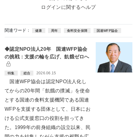
ログインに関するヘルプ
関連ワード：
健康
周年
食料安全保障
国連WFP協会
◆認定NPO法人20年 国連WFP協会
の挑戦：支援の輪を広げ、飢餓ゼロへ
2026.06.15
特集
総合
国連WFP協会は認定NPO法人化し
てからの20年間「飢餓の撲滅」を使命
とする国連の食料支援機関である国連
WFPを支援する団体として、日本にお
ける公式支援窓口の役割を担ってき
た。1999年の前身組織の設立以来、民
間の力を結集しながら支援の裾野を広