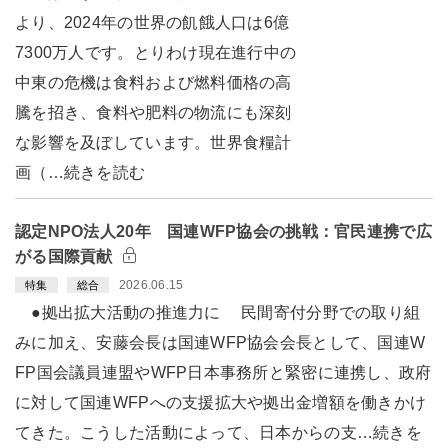
より、2024年の世界の飢餓人口は6億
7300万人です。とりわけ現在進行中の
中東の危機は食料および燃料価格の高
騰を招き、食料や肥料の物流にも深刻
な影響を及ぼしています。世界食糧計
画（…続きを読む
認定NPO法人20年 国連WFP協会の挑戦：官民連携で広
がる国際貢献
2026.06.15
特集
総合
●拠出拡大活動の推進力に 民間寄付分野での取り組
みに加え、安藤会長は国連WFP協会会長として、国連W
FP国会議員連盟やWFP日本事務所と緊密に連携し、政府
に対して国連WFPへの支援拡大や拠出金増額を働きかけ
てきた。こうした活動によって、日本からの支…続きを