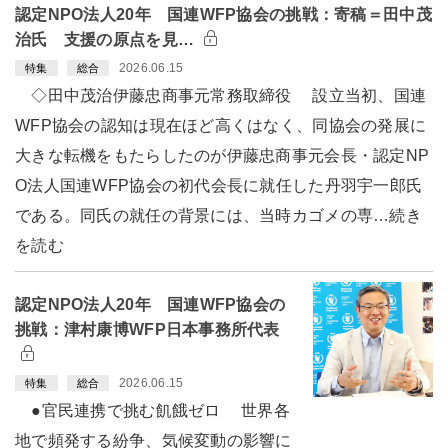
認定NPO法人20年 国連WFP協会の挑戦：寄稿＝田中茂
治氏 支援の原点を見…
2026.06.15
特集
総合
◇田中茂治伊藤忠商事元常務取締役 設立当初、国連
WFP協会の認知は現在ほど高くはなく、同協会の発展に
大きな転機をもたらしたのが伊藤忠商事元会長・認定NP
O法人国連WFP協会の初代会長に就任した丹羽宇一郎氏
である。同氏の就任の背景には、当時カゴメの専…続き
を読む
認定NPO法人20年 国連WFP協会の
挑戦：津村康博WFP日本事務所代表
2026.06.15
特集
総合
●官民連携で挑む飢餓ゼロ 世界各
地で頻発する紛争、気候変動の影響に