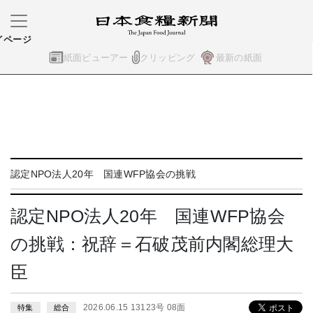
イページ
紙面ビューアー
クリッピング
最新の紙面
認定NPO法人20年 国連WFP協会の挑戦
認定NPO法人20年 国連WFP協会
の挑戦：祝辞＝石破茂前内閣総理大
臣
2026.06.15 13123号 08面
特集
総合