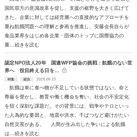
国民双方の意識改革を促し、支援の裾野を大きく広げて
きた。企業に対しては経営層への直接的なアプローチを
重ね飢餓問題への理解と参画を推進し、安藤会長自らが
食品業界をはじめ各企業・団体のトップに国際協力の
重…続きを読む
認定NPO法人20年 国連WFP協会の挑戦：飢餓のない世
界へ 役目終える日を…
2026.06.15
特集
総合
飢餓は単に食べ物が不足している状態ではない。命と
尊厳を脅かし、教育や働く機会を奪い、社会の不安定化
を招く深刻な課題だ。その背景には、戦争やテロといっ
た人為的な要因と、地震や洪水、干ばつなど避けがたい
自然災害がある。 人間が生み出した争いによる飢餓
は…続きを読む