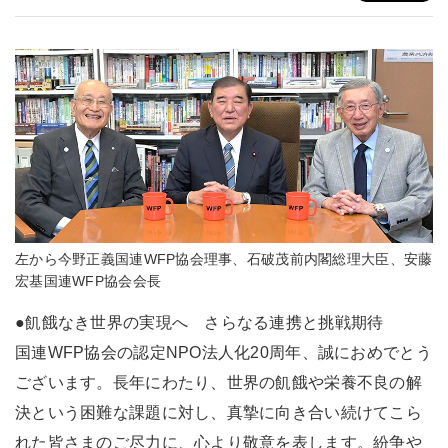
左から今野正義国連WFP協会理事、石破茂前内閣総理大臣、安藤
宏基国連WFP協会会長
●飢餓なき世界の実現へ さらなる連携と挑戦期待
国連WFP協会の認定NPO法人化20周年、誠におめでとう
ございます。長年にわたり、世界の飢餓や栄養不良の解
決という困難な課題に対し、真摯に向き合い続けてこら
れた皆さまのご尽力に、心より敬意を表します。紛争や