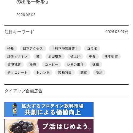
の出る一杯を」
2026.08.05
注目キーワード
2026.08.07付
特集
日本アクセス
〔熊本地震影響〕
コラボ
理研ビタミン
麺
岩田醸造
値上げ
中食
熊本地震
雪印乳業
海苔
コーヒー
レモン果汁
抹茶
チョコレート
トレンド
製粉特集
惣菜
明治
タイアップ企画広告