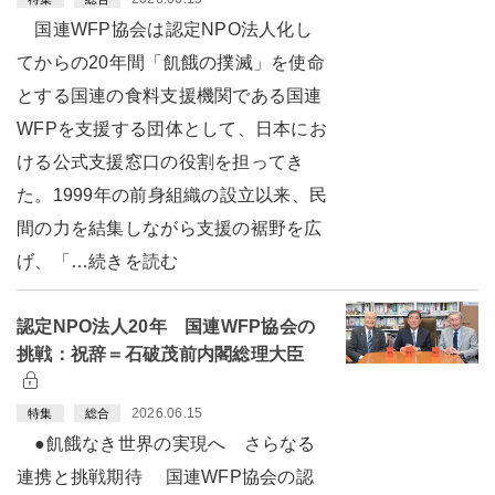
国連WFP協会は認定NPO法人化し
てからの20年間「飢餓の撲滅」を使命
とする国連の食料支援機関である国連
WFPを支援する団体として、日本にお
ける公式支援窓口の役割を担ってき
た。1999年の前身組織の設立以来、民
間の力を結集しながら支援の裾野を広
げ、「…続きを読む
認定NPO法人20年 国連WFP協会の
挑戦：祝辞＝石破茂前内閣総理大臣
2026.06.15
特集
総合
●飢餓なき世界の実現へ さらなる
連携と挑戦期待 国連WFP協会の認