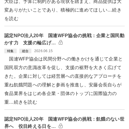
大臣は、予算に制約がある現状を踏まえ、商品提供は大
変ありがたいことであり、積極的に進めてほしい…続き
を読む
認定NPO法人20年 国連WFP協会の挑戦：企業と国民動
かす力 支援の輪広げ…
2026.06.15
特集
総合
国連WFP協会は民間分野への働きかけを通じて企業と
国民双方の意識改革を促し、支援の裾野を大きく広げて
きた。企業に対しては経営層への直接的なアプローチを
重ね飢餓問題への理解と参画を推進し、安藤会長自らが
食品業界をはじめ各企業・団体のトップに国際協力の
重…続きを読む
認定NPO法人20年 国連WFP協会の挑戦：飢餓のない世
界へ 役目終える日を…