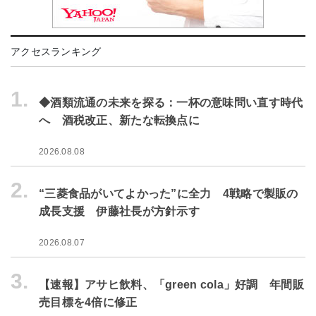
アクセスランキング
1.
◆酒類流通の未来を探る：一杯の意味問い直す時代
へ 酒税改正、新たな転換点に
2026.08.08
2.
“三菱食品がいてよかった”に全力 4戦略で製販の
成長支援 伊藤社長が方針示す
2026.08.07
3.
【速報】アサヒ飲料、「green cola」好調 年間販
売目標を4倍に修正