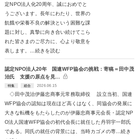
定NPO法人化20周年、誠におめでと
うございます。長年にわたり、世界の
飢餓や栄養不良の解決という困難な課
題に対し、真摯に向き合い続けてこら
れた皆さまのご尽力に、心より敬意を
表します。…続きを読む
認定NPO法人20年 国連WFP協会の挑戦：寄稿＝田中茂
治氏 支援の原点を見…
2026.06.15
特集
総合
◇田中茂治伊藤忠商事元常務取締役 設立当初、国連
WFP協会の認知は現在ほど高くはなく、同協会の発展に
大きな転機をもたらしたのが伊藤忠商事元会長・認定NP
O法人国連WFP協会の初代会長に就任した丹羽宇一郎氏
である。同氏の就任の背景には、当時カゴメの専…続き