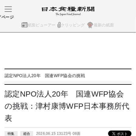
イページ
紙面ビューアー
クリッピング
最新の紙面
認定NPO法人20年 国連WFP協会の挑戦
認定NPO法人20年 国連WFP協会
の挑戦：津村康博WFP日本事務所代
表
2026.06.15 13123号 08面
特集
総合