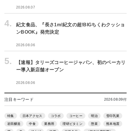
2026.08.07
4.
紀文食品、『長さ1m!紀文の超!BIGちくわクッショ
ンBOOK』発売決定
2026.08.06
5.
【速報】タリーズコーヒージャパン、初のベーカリ
ー導入新店舗オープン
2026.08.06
注目キーワード
2026.08.09付
特集
日本アクセス
コラボ
コーヒー
明治
雪印乳業
岩田醸造
中食
業務用
理研ビタミン
惣菜
熊本地震