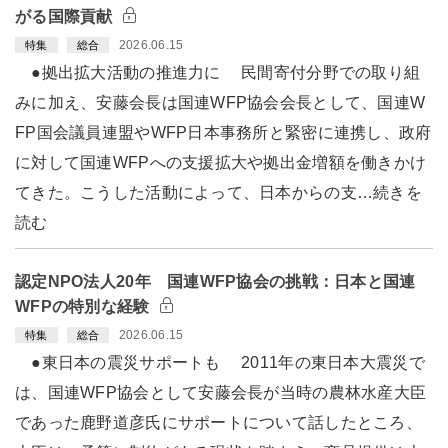
がる国際貢献
2026.06.15
特集
総合
●拠出拡大活動の推進力に 民間寄付分野での取り組
みに加え、安藤会長は国連WFP協会会長として、国連W
FP国会議員連盟やWFP日本事務所と緊密に連携し、政府
に対して国連WFPへの支援拡大や拠出金増額を働きかけ
てきた。こうした活動によって、日本からの支…続きを
読む
認定NPO法人20年 国連WFP協会の挑戦：日本と国連
WFPの特別な経験
2026.06.15
特集
総合
●東日本の震災サポートも 2011年の東日本大震災で
は、国連WFP協会として安藤会長が当時の農林水産大臣
であった鹿野道彦氏にサポートについて話したところ、