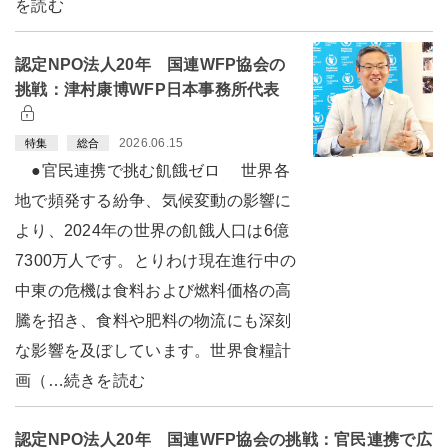
を読む
認定NPO法人20年 国連WFP協会の
挑戦：津村康博WFP日本事務所代表
2026.06.15
特集
総合
●官民連携で挑む飢餓ゼロ 世界各
地で頻発する紛争、気候変動の影響に
より、2024年の世界の飢餓人口は6億
7300万人です。とりわけ現在進行中の
中東の危機は食料および燃料価格の高
騰を招き、食料や肥料の物流にも深刻
な影響を及ぼしています。世界食糧計
画（…続きを読む
認定NPO法人20年 国連WFP協会の挑戦：官民連携で広