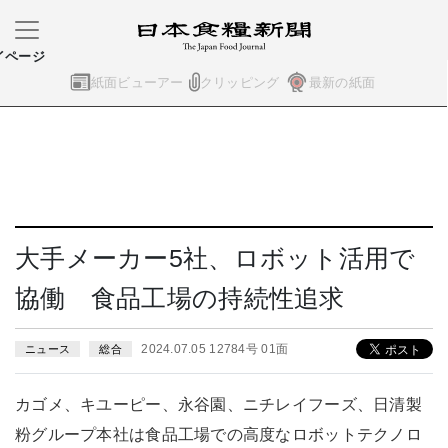
イページ
紙面ビューアー
クリッピング
最新の紙面
大手メーカー5社、ロボット活用で
協働 食品工場の持続性追求
2024.07.05 12784号 01面
ニュース
総合
カゴメ、キユーピー、永谷園、ニチレイフーズ、日清製
粉グループ本社は食品工場での高度なロボットテクノロ