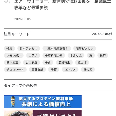
エア・ウォーター、新体制で信頼回復を 企業風土
改革など最重要視
2026.08.05
注目キーワード
2026.08.06付
特集
日本アクセス
〔熊本地震影響〕
理研ビタミン
レモン果汁
コラボ
中華料理の素
本みりん
麺
抹茶
熊本地震
岩田醸造
中食
製粉特集
値上げ
チョコレート
三菱食品
海苔
コンソメ
味の素
タイアップ企画広告