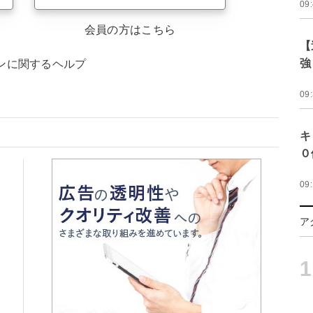
09
会員の方はこちら
【
強
ンに関するヘルプ
09
キ
０
09
ア
1