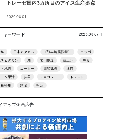
トレーゼ国内3カ所目のアイス生産拠点
2026.08.01
目キーワード
2026.08.07付
特集
日本アクセス
〔熊本地震影響〕
コラボ
理研ビタミン
麺
岩田醸造
値上げ
中食
熊本地震
コーヒー
雪印乳業
海苔
レモン果汁
抹茶
チョコレート
トレンド
製粉特集
惣菜
明治
イアップ企画広告