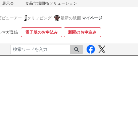
展示会
食品市場開拓ソリューション
面ビューアー
クリッピング
最新の紙面
マイページ
ルマガ登録
電子版のお申込み
新聞のお申込み
検索