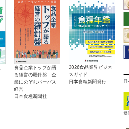
2026食品業界ビジネ
通
食品企業トップが語
スガイド
る経営の羅針盤 企
日
日本食糧新聞発行
業にのぞむパーパス
経営
日本食糧新聞社
媒