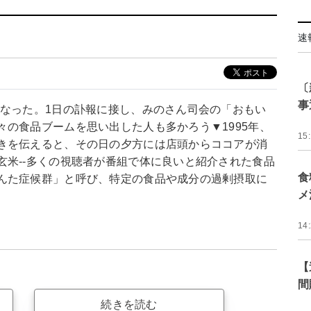
速
〔
事
くなった。1日の訃報に接し、みのさん司会の「おもい
の食品ブームを思い出した人も多かろう▼1995年、
15
きを伝えると、その日の夕方には店頭からココアが消
玄米--多くの視聴者が番組で体に良いと紹介された食品
食
んた症候群」と呼び、特定の食品や成分の過剰摂取に
メ
14
【
間
続きを読む