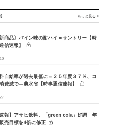
報
もっと見る >
新商品〕パイン味の酎ハイ＝サントリー【時
通信速報】
:10
料自給率が過去最低に＝２５年度３７％、コ
消費減で―農水省【時事通信速報】
:27
速報】アサヒ飲料、「green cola」好調 年
販売目標を4倍に修正