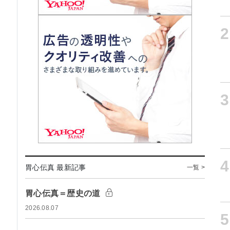
2
3
4
胃心伝真 最新記事
一覧 >
胃心伝真＝歴史の道
2026.08.07
5