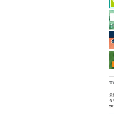
書
最
食
2