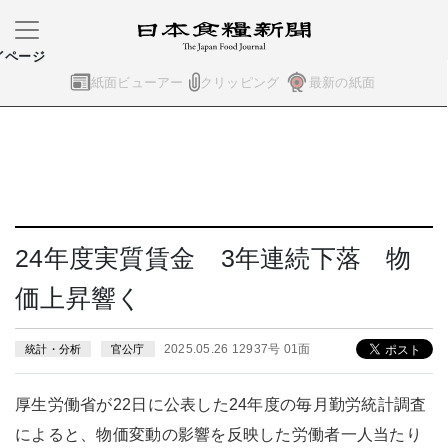
イページ
紙面ビューアー
クリッピング
最新の紙面
24年度実質賃金 3年連続下落 物
価上昇響く
2025.05.26 12937号 01面
統計・分析
官公庁
厚生労働省が22日に公表した24年度の毎月勤労統計調査
によると、物価変動の影響を反映した労働者一人当たり