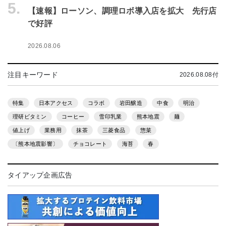
5.
【速報】ローソン、調理ロボ導入店を拡大 先行店
で好評
2026.08.06
注目キーワード
2026.08.08付
特集
日本アクセス
コラボ
岩田醸造
中食
明治
理研ビタミン
コーヒー
雪印乳業
熊本地震
麺
値上げ
業務用
抹茶
三菱食品
惣菜
〔熊本地震影響〕
チョコレート
海苔
春
タイアップ企画広告