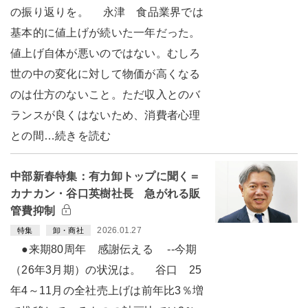
の振り返りを。 永津 食品業界では
基本的に値上げが続いた一年だった。
値上げ自体が悪いのではない。むしろ
世の中の変化に対して物価が高くなる
のは仕方のないこと。ただ収入とのバ
ランスが良くはないため、消費者心理
との間…続きを読む
中部新春特集：有力卸トップに聞く＝
カナカン・谷口英樹社長 急がれる販
管費抑制
2026.01.27
特集
卸・商社
●来期80周年 感謝伝える --今期
（26年3月期）の状況は。 谷口 25
年4～11月の全社売上げは前年比3％増