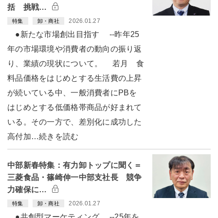
括 挑戦…
2026.01.27
特集
卸・商社
●新たな市場創出目指す --昨年25
年の市場環境や消費者の動向の振り返
り、業績の現状について。 若月 食
料品価格をはじめとする生活費の上昇
が続いている中、一般消費者にPBを
はじめとする低価格帯商品が好まれて
いる。その一方で、差別化に成功した
高付加…続きを読む
中部新春特集：有力卸トップに聞く＝
三菱食品・篠崎伸一中部支社長 競争
力確保に…
2026.01.27
特集
卸・商社
●共創型マーケティング --25年を