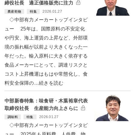
締役社長 適正価格販売に注力
2026.01.27
農産乾物
特集
◇中部有力メーカートップインタビ
ュー 25年は、国際原料の不安定化
や円安、海上運賃の上昇など、外部環
境の振れ幅が以前より大きくなった一
年だった。輸入原料に大きく依存する
食品メーカーにとって、調達リスクと
コスト上昇機運はもはや常態化し、食
料安全保障の…続きを読む
中部新春特集：味食研・木葉裕章代表
取締役社長 生産能力向上さらに
2026.01.27
調味料
特集
◇中部有力メーカートップインタビ
ュー 2025年も原料費、人件費、物