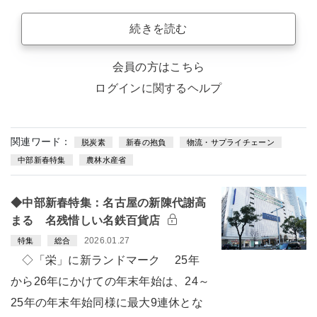
続きを読む
会員の方はこちら
ログインに関するヘルプ
関連ワード：
脱炭素
新春の抱負
物流・サプライチェーン
中部新春特集
農林水産省
◆中部新春特集：名古屋の新陳代謝高
まる 名残惜しい名鉄百貨店
2026.01.27
特集
総合
◇「栄」に新ランドマーク 25年
から26年にかけての年末年始は、24～
25年の年末年始同様に最大9連休とな