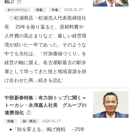
結ぶ
2026.01.27
キーパーソン
特集
中食
◇松浦商店・松浦浩人代表取締役社
長 25年を振り返ると、原材料費や
人件費の高止まりなど、厳しい経営環
境が続いた一年であった。そのような
中でも当社は、「付加価値づくり」を
経営の軸に据え、名古屋駅最古の駅弁
屋として培ってきた技と地域資源を掛
け合わせた商…続きを読む
中部新春特集：有力卸トップに聞く＝
トーカン・永津嘉人社長 グループの
連携強化
2026.01.27
特集
卸・商社
●「卸を変える」掲げ挑戦 --25年