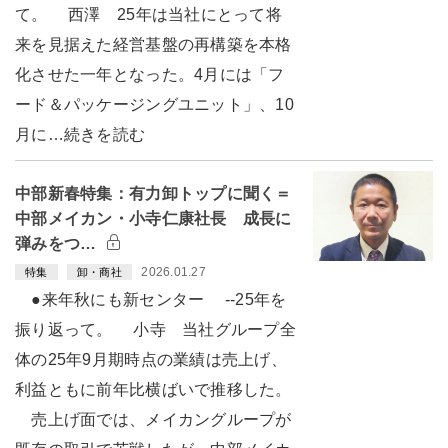
て。 西澤 25年は当社にとって将
来を見据えた経営基盤の再構築を本格
化させた一年となった。4月には「フ
ード＆パッケージングユニット」、10
月に…続きを読む
中部新春特集：有力卸トップに聞く＝
中部メイカン・小寺仁康社長 成長に
弾みをつ…
2026.01.27
特集
卸・商社
●来年秋にも新センター --25年を
振り返って。 小寺 当社グループ全
体の25年9月期時点の業績は売上げ、
利益ともに前年比横ばいで推移した。
売上げ面では、メイカングループが