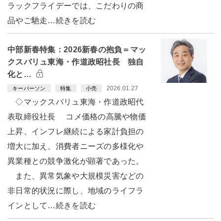
ラックフライデーでは、こだわりの商
品やご馳走…続きを読む
中部新春特集：2026新春の抱負＝マッ
クスバリュ東海・作道政昭社長 独自
化と…
2026.01.27
キーパーソン
特集
小売
◇マックスバリュ東海・作道政昭代
表取締役社長 コメ価格の高騰や物価
上昇、インフレ継続による家計負担の
増大に加え、消費者ニーズの多様化や
異業種との競争激化が顕著であった。
また、異常気象や大規模災害などの
非日常的状況に際し、地域のライフラ
インとして…続きを読む