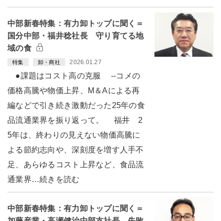
中部新春特集：有力卸トップに聞く＝
国分中部・福井稔社長 守り育てる地
域の食
2026.01.27
特集
卸・商社
●課題はコスト高の克服 --コメの
価格高騰や物価上昇、M＆Aによる再
編などで引き続き激動だった25年の食
品流通業界を振り返って。 福井 2
5年は、終わりの見えない物価高騰に
よる節約志向や、深刻度を増す人手不
足、あらゆるコスト上昇など、食品流
通業界…続きを読む
中部新春特集：有力卸トップに聞く＝
加藤産業・高瀬健治中部支社長 失敗