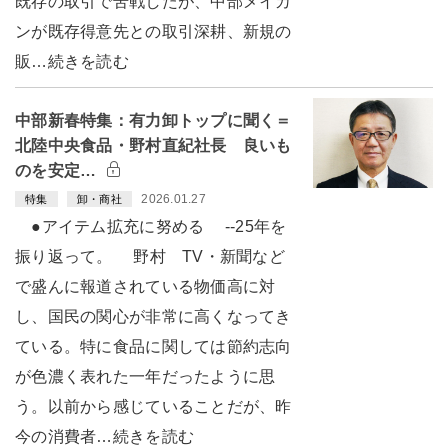
既存の取引で苦戦したが、中部メイカ
ンが既存得意先との取引深耕、新規の
販…続きを読む
中部新春特集：有力卸トップに聞く＝
北陸中央食品・野村直紀社長 良いも
のを安定…
2026.01.27
特集
卸・商社
●アイテム拡充に努める --25年を
振り返って。 野村 TV・新聞など
で盛んに報道されている物価高に対
し、国民の関心が非常に高くなってき
ている。特に食品に関しては節約志向
が色濃く表れた一年だったように思
う。以前から感じていることだが、昨
今の消費者…続きを読む