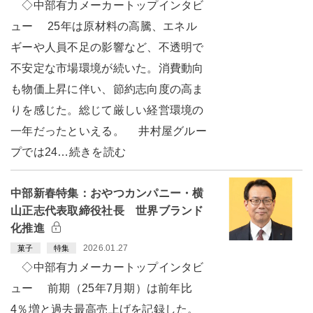
◇中部有力メーカートップインタビ
ュー 25年は原材料の高騰、エネル
ギーや人員不足の影響など、不透明で
不安定な市場環境が続いた。消費動向
も物価上昇に伴い、節約志向度の高ま
りを感じた。総じて厳しい経営環境の
一年だったといえる。 井村屋グルー
プでは24…続きを読む
中部新春特集：おやつカンパニー・横
山正志代表取締役社長 世界ブランド
化推進
2026.01.27
菓子
特集
◇中部有力メーカートップインタビ
ュー 前期（25年7月期）は前年比
4％増と過去最高売上げを記録した。