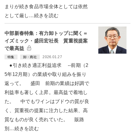
まりが続き食品市場全体としては依然
として厳し…続きを読む
中部新春特集：有力卸トップに聞く＝
イズミック・盛田宏社長 質重視提案
で最高益
2026.01.27
特集
卸・商社
●引き続き適正利益追求 --前期（2
5年12月期）の業績や取り組みを振り
返って。 盛田 前期の業績は好調で
利益率も著しく上昇。最高益で着地し
た。 中でもワインはブドウの質が良
く、質重視の提案に注力した結果、高
質なものが良く売れていた。 販路
別…続きを読む