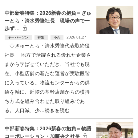
中部新春特集：2026新春の抱負＝ぎゅ
ーとら・清水秀隆社長 現場の声で一
歩ず…
2026.01.27
キーパーソン
特集
小売
◇ぎゅーとら・清水秀隆代表取締役
社長 地方で活躍される優れた企業さ
まから学ばせていただき、当社でも現
在、小型店舗の新たな運営が実験段階
に入っている。物流センターからの供
給を軸に、近隣の基幹店舗からの横持
ち方式を組み合わせた取り組みであ
る。人口減、少…続きを読む
中部新春特集：2026新春の抱負＝物語
コーポレーション・加藤央之社長