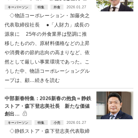
2026.01.27
キーパーソン
特集
外食
◇物語コーポレーション・加藤央之
代表取締役社長 ●「人財力」成長の
源泉に 25年の外食業界は堅調に推
移したものの、原材料価格などの上昇
や消費者の節約志向の高まりなど、依
然として厳しい事業環境であった。こ
うした中、物語コーポレーショングル
ープは、顧…続きを読む
中部新春特集：2026新春の抱負＝静鉄
ストア・森下登志美社長 新たな価値
創出…
2026.01.27
キーパーソン
特集
小売
◇静鉄ストア・森下登志美代表取締