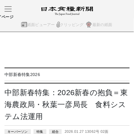
イページ
紙面ビューアー
クリッピング
最新の紙面
中部新春特集2026
中部新春特集：2026新春の抱負＝東
海農政局・秋葉一彦局長 食料シス
テム法運用
2026.01.27 13062号 02面
キーパーソン
特集
総合