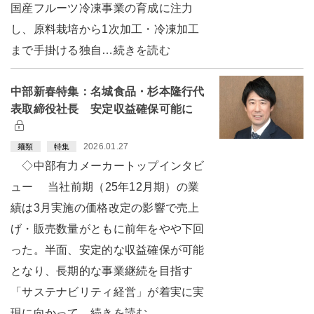
国産フルーツ冷凍事業の育成に注力
し、原料栽培から1次加工・冷凍加工
まで手掛ける独自…続きを読む
中部新春特集：名城食品・杉本隆行代
表取締役社長 安定収益確保可能に
2026.01.27
麺類
特集
◇中部有力メーカートップインタビ
ュー 当社前期（25年12月期）の業
績は3月実施の価格改定の影響で売上
げ・販売数量がともに前年をやや下回
った。半面、安定的な収益確保が可能
となり、長期的な事業継続を目指す
「サステナビリティ経営」が着実に実
現に向かって…続きを読む