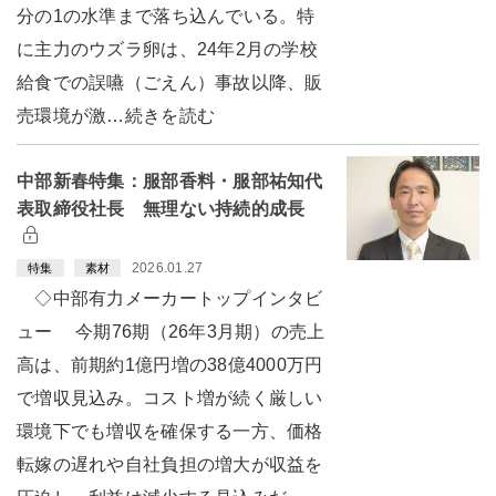
分の1の水準まで落ち込んでいる。特
に主力のウズラ卵は、24年2月の学校
給食での誤嚥（ごえん）事故以降、販
売環境が激…続きを読む
中部新春特集：服部香料・服部祐知代
表取締役社長 無理ない持続的成長
2026.01.27
特集
素材
◇中部有力メーカートップインタビ
ュー 今期76期（26年3月期）の売上
高は、前期約1億円増の38億4000万円
で増収見込み。コスト増が続く厳しい
環境下でも増収を確保する一方、価格
転嫁の遅れや自社負担の増大が収益を