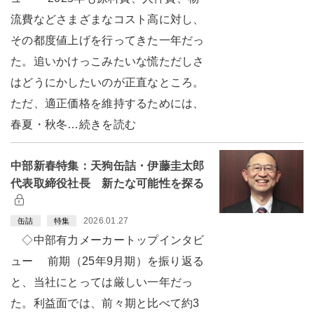
流費などさまざまなコスト高に対し、
その都度値上げを行ってきた一年だっ
た。追いかけっこみたいな慌ただしさ
はどうにかしたいのが正直なところ。
ただ、適正価格を維持するためには、
春夏・秋冬…続きを読む
中部新春特集：天狗缶詰・伊藤圭太郎
代表取締役社長 新たな可能性を探る
2026.01.27
缶詰
特集
◇中部有力メーカートップインタビ
ュー 前期（25年9月期）を振り返る
と、当社にとっては厳しい一年だっ
た。利益面では、前々期と比べて約3