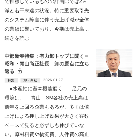
で推移しているものの計画比では2％
減と若干未達の状況。特に重要取引先
のシステム障害に伴う売上げ減が全体
の業績に響いており、今期は売上高…
続きを読む
中部新春特集：有力卸トップに聞く＝
昭和・青山尚正社長 卸の原点に立ち
返る
2026.01.27
特集
卸・商社
●水産軸に基本機能磨く --足元の
環境は。 青山 SM各社の売上高は
前年を上回る企業もあるが、多くは値
上げによる押し上げ効果が大きく客数
ベースで見ると必ずしも伸びていな
い。原材料費や物流費、人件費の高止