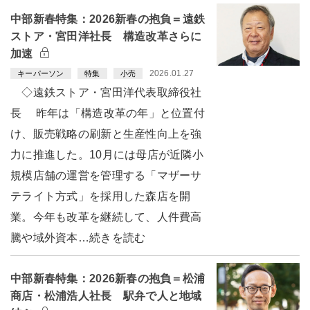
中部新春特集：2026新春の抱負＝遠鉄
ストア・宮田洋社長 構造改革さらに
加速
2026.01.27
キーパーソン
特集
小売
◇遠鉄ストア・宮田洋代表取締役社
長 昨年は「構造改革の年」と位置付
け、販売戦略の刷新と生産性向上を強
力に推進した。10月には母店が近隣小
規模店舗の運営を管理する「マザーサ
テライト方式」を採用した森店を開
業。今年も改革を継続して、人件費高
騰や域外資本…続きを読む
中部新春特集：2026新春の抱負＝松浦
商店・松浦浩人社長 駅弁で人と地域