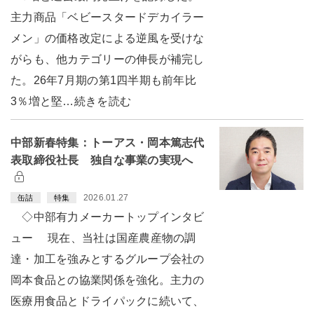
主力商品「ベビースタードデカイラー
メン」の価格改定による逆風を受けな
がらも、他カテゴリーの伸長が補完し
た。26年7月期の第1四半期も前年比
3％増と堅…続きを読む
中部新春特集：トーアス・岡本篤志代
表取締役社長 独自な事業の実現へ
2026.01.27
缶詰
特集
◇中部有力メーカートップインタビ
ュー 現在、当社は国産農産物の調
達・加工を強みとするグループ会社の
岡本食品との協業関係を強化。主力の
医療用食品とドライパックに続いて、