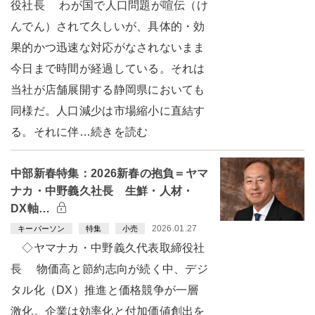
役社長 わが国で人口問題が喧伝（け
んでん）されて久しいが、具体的・効
果的かつ迅速な対応がなされないまま
今日まで時間が経過している。それは
当社が店舗展開する静岡県においても
同様だ。人口減少は市場縮小に直結す
る。それに伴…続きを読む
中部新春特集：2026新春の抱負＝ヤマ
ナカ・中野義久社長 生鮮・人材・
DX軸…
2026.01.27
キーパーソン
特集
小売
◇ヤマナカ・中野義久代表取締役社
長 物価高と節約志向が続く中、デジ
タル化（DX）推進と価格競争が一層
激化。企業は効率化と付加価値創出を