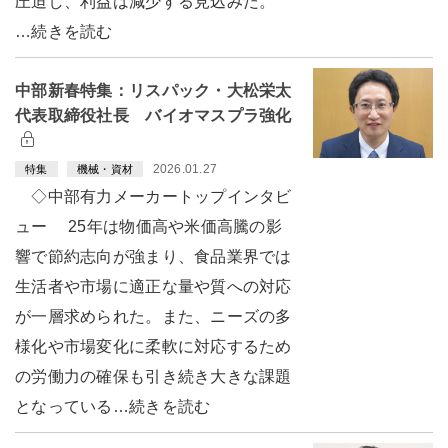
圧迫し、利益は減少する見込みだ。
…続きを読む
中部新春特集：リスパック・大松栄太
代表取締役社長 バイオマスプラ強化
2026.01.27
特集
機械・資材
◇中部有力メーカートップインタビ
ュー 25年は物価高や米価高騰の影
響で節約志向が強まり、食品業界では
生活者や市場に適正な量や質への対応
が一層求められた。また、ニーズの多
様化や市場変化に柔軟に対応するため
の労働力の確保も引き続き大きな課題
となっている…続きを読む