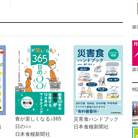
媒
媒
特
食が楽しくなる♪365
災害食ハンドブック
！
日の○○
日本食糧新聞社
出
日本食糧新聞社