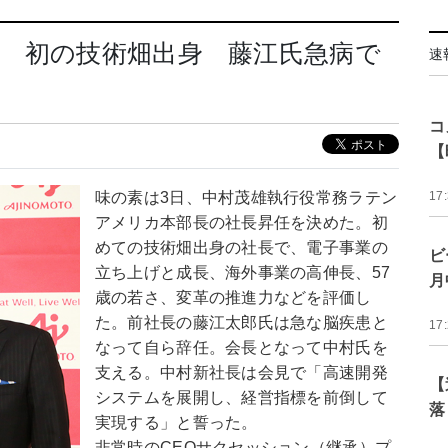
 初の技術畑出身 藤江氏急病で
速
コ
【
味の素は3日、中村茂雄執行役常務ラテン
17
アメリカ本部長の社長昇任を決めた。初
めての技術畑出身の社長で、電子事業の
ビ
立ち上げと成長、海外事業の高伸長、57
月
歳の若さ、変革の推進力などを評価し
た。前社長の藤江太郎氏は急な脳疾患と
17
なって自ら辞任。会長となって中村氏を
支える。中村新社長は会見で「高速開発
【
システムを展開し、経営指標を前倒して
落
実現する」と誓った。
非常時のCEOサクセッション（継承）プ