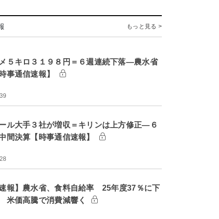
報
もっと見る >
メ５キロ３１９８円＝６週連続下落―農水省
時事通信速報】
:39
ール大手３社が増収＝キリンは上方修正―６
中間決算【時事通信速報】
:28
速報】農水省、食料自給率 25年度37％に下
 米価高騰で消費減響く