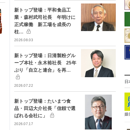
新トップ登場：平和食品工
業・森村武司社長 年明けに
正式稼働 新工場を成長の
柱…
2026.08.03
新トップ登場：日清製粉グル
ープ本社・永木裕社長 25年
ぶり「自立と連合」を再…
日
2026.07.22
新トップ登場：たいまつ食
品・田辺大介社長「信頼で選
媒
ばれる会社に」
2026.07.17