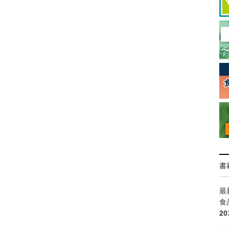
書
最
食
2