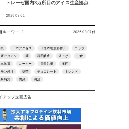
トレーゼ国内3カ所目のアイス生産拠点
2026.08.01
目キーワード
2026.08.07付
特集
日本アクセス
〔熊本地震影響〕
コラボ
理研ビタミン
麺
岩田醸造
値上げ
中食
熊本地震
コーヒー
雪印乳業
海苔
レモン果汁
抹茶
チョコレート
トレンド
製粉特集
惣菜
明治
イアップ企画広告