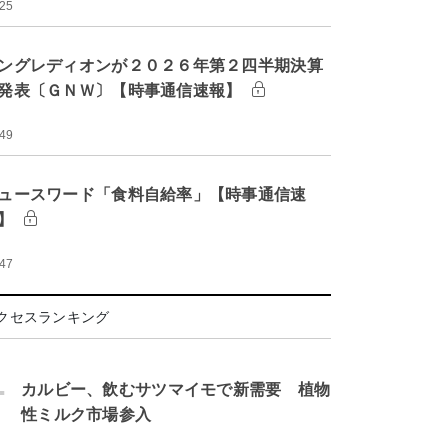
:25
ングレディオンが２０２６年第２四半期決算
発表〔ＧＮＷ〕【時事通信速報】
:49
ュースワード「食料自給率」【時事通信速
】
:47
クセスランキング
.
カルビー、飲むサツマイモで新需要 植物
性ミルク市場参入