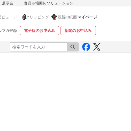
展示会
食品市場開拓ソリューション
面ビューアー
クリッピング
最新の紙面
マイページ
ルマガ登録
電子版のお申込み
新聞のお申込み
検索