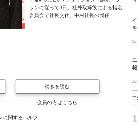
17
ランに従って3日、社外取締役による指名
委員会で社長交代、中村社長の就任
イ
を
16
ニ
報
16
続きを読む
ア
会員の方はこちら
1
ンに関するヘルプ