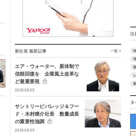
ト
注
新社長 最新記事
一覧 >
エア・ウォーター、新体制で
信頼回復を 企業風土改革な
ど最重要視
2026.08.05
タ
サントリービバレッジ＆フー
ド・木村穣介社長 数量成長
の重要性強調
2026.08.05