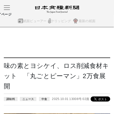
イページ
紙面ビューアー
クリッピング
最新の紙面
味の素とヨシケイ、ロス削減食材キ
ット 「丸ごとピーマン」2万食展
開
2025.10.01 13008号 02面
調味料
ニュース
中食