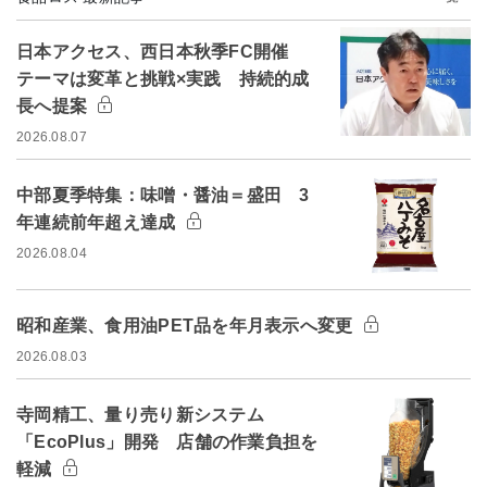
日本アクセス、西日本秋季FC開催
テーマは変革と挑戦×実践 持続的成
長へ提案
2026.08.07
中部夏季特集：味噌・醤油＝盛田 3
年連続前年超え達成
2026.08.04
昭和産業、食用油PET品を年月表示へ変更
2026.08.03
寺岡精工、量り売り新システム
「EcoPlus」開発 店舗の作業負担を
軽減