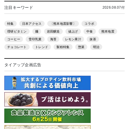
注目キーワード
2026.08.07付
特集
日本アクセス
〔熊本地震影響〕
コラボ
理研ビタミン
麺
岩田醸造
値上げ
中食
熊本地震
コーヒー
雪印乳業
海苔
レモン果汁
抹茶
チョコレート
トレンド
製粉特集
惣菜
明治
タイアップ企画広告