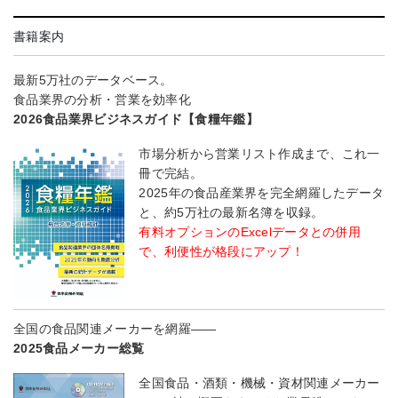
書籍案内
最新5万社のデータベース。
食品業界の分析・営業を効率化
2026食品業界ビジネスガイド【食糧年鑑】
市場分析から営業リスト作成まで、これ一
冊で完結。
2025年の食品産業界を完全網羅したデータ
と、約5万社の最新名簿を収録。
有料オプションのExcelデータとの併用
で、利便性が格段にアップ！
全国の食品関連メーカーを網羅――
2025食品メーカー総覧
全国食品・酒類・機械・資材関連メーカー