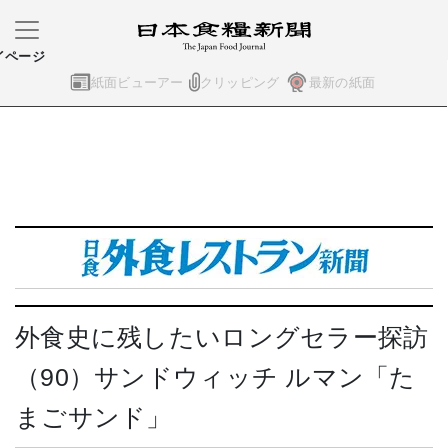
イページ
紙面ビューアー
クリッピング
最新の紙面
外食史に残したいロングセラー探訪
（90）サンドウィッチ ルマン「た
まごサンド」