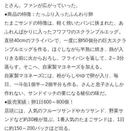
とさん。ファンが広がっていった。
●商品の特徴：たっぷり入ったふんわり卵
たまごサンドの特徴は、軽く焼いたパンに挟まれた、あ
ふれんばかりに入ったフワフワのスクランブルエッグ。
直径40cmのフライパンで、一度に卵50個分の巨大スクラ
ンブルエッグを作る。ほぐしながら半熟に焼き、熱が入
りきる前に火からおろし、フライパンを返して、2～3分
蒸らす。そこへ、自家製マヨネーズを加える。
自家製マヨネーズには、粉がらしやゆで卵が入り、毎
日、一斗缶1個半～2個半分も作る。さんと息子さんしか
作れない、サンドイッチの要になる秘伝の味だ。
●販売実績：卵1日600～800個！
店頭には、人気のフルーツサンドやカツサンド、野菜サ
ンドなど約30種が並ぶ。1番人気のたまごサンドは、1日
に約150～200パックほど出る。