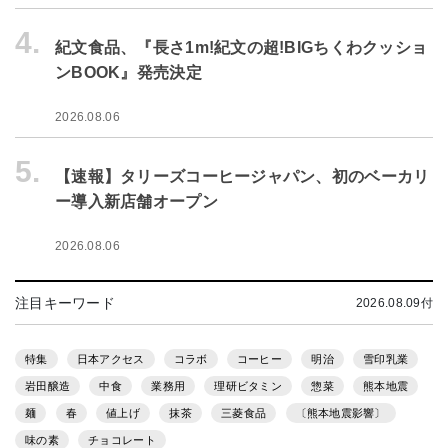
4.
紀文食品、『長さ1m!紀文の超!BIGちくわクッショ
ンBOOK』発売決定
2026.08.06
5.
【速報】タリーズコーヒージャパン、初のベーカリ
ー導入新店舗オープン
2026.08.06
注目キーワード
2026.08.09付
特集
日本アクセス
コラボ
コーヒー
明治
雪印乳業
岩田醸造
中食
業務用
理研ビタミン
惣菜
熊本地震
麺
春
値上げ
抹茶
三菱食品
〔熊本地震影響〕
味の素
チョコレート