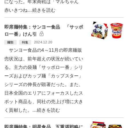
になった。年末商戦は「マルちゃん
赤いきつね…続きを読む
即席麺特集：サンヨー食品 「サッポ
ロ一番」けん引
2024.12.20
麺類
特集
サンヨー食品の4～11月の即席麺販
売状況は、前年超えの状況が続いてい
る。主力の袋麺「サッポロ一番」シリ
ーズおよびカップ麺「カップスター」
シリーズの伸長が顕著だった。また、
日本全国のエリアにフォーカスしたス
ポット商品も、同社の売上げ増に大き
く貢献した。…続きを読む
即席麺特集：明星食品 五重塔戦略に