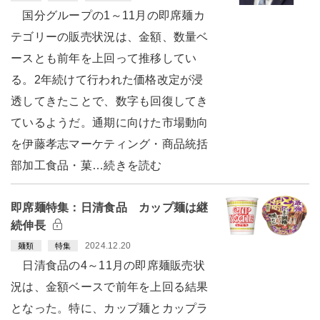
国分グループの1～11月の即席麺カ
テゴリーの販売状況は、金額、数量ベ
ースとも前年を上回って推移してい
る。2年続けて行われた価格改定が浸
透してきたことで、数字も回復してき
ているようだ。通期に向けた市場動向
を伊藤孝志マーケティング・商品統括
部加工食品・菓…続きを読む
即席麺特集：日清食品 カップ麺は継
続伸長
2024.12.20
麺類
特集
日清食品の4～11月の即席麺販売状
況は、金額ベースで前年を上回る結果
となった。特に、カップ麺とカップラ