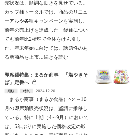
売状況は、順調な動きを見せている。
カップ麺トータルでは、商品のリニュ
ーアルや各種キャンペーンを実施し、
前年の売上げを達成した。袋麺につい
ても前年比2桁増で全体をけん引し
た。年末年始に向けては、話題性のあ
る新商品を上市…続きを読む
即席麺特集：まるか商事 「塩やきそ
ば」定番へ
2024.12.20
麺類
特集
まるか商事（まるか食品）の4～10
月の即席麺販売状況は、堅調に推移し
ている。特に上期（4～9月）において
は、5年ぶりに実施した価格改定の影