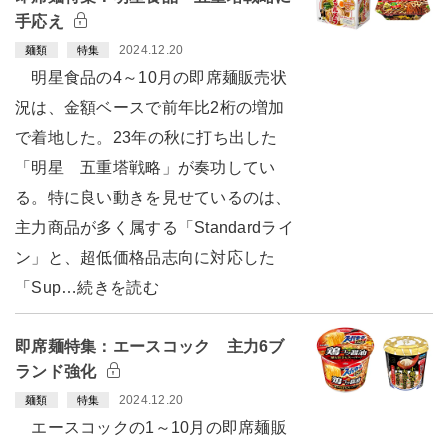
手応え
2024.12.20
麺類
特集
明星食品の4～10月の即席麺販売状
況は、金額ベースで前年比2桁の増加
で着地した。23年の秋に打ち出した
「明星 五重塔戦略」が奏功してい
る。特に良い動きを見せているのは、
主力商品が多く属する「Standardライ
ン」と、超低価格品志向に対応した
「Sup…続きを読む
即席麺特集：エースコック 主力6ブ
ランド強化
2024.12.20
麺類
特集
エースコックの1～10月の即席麺販