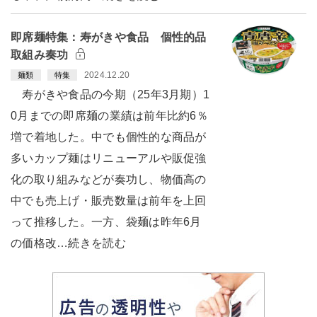
即席麺特集：寿がきや食品 個性的品
取組み奏功
2024.12.20
麺類
特集
寿がきや食品の今期（25年3月期）1
0月までの即席麺の業績は前年比約6％
増で着地した。中でも個性的な商品が
多いカップ麺はリニューアルや販促強
化の取り組みなどが奏功し、物価高の
中でも売上げ・販売数量は前年を上回
って推移した。一方、袋麺は昨年6月
の価格改…続きを読む