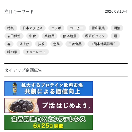
注目キーワード
2026.08.10付
特集
日本アクセス
コラボ
コーヒー
雪印乳業
明治
岩田醸造
中食
業務用
熊本地震
理研ビタミン
麺
春
値上げ
抹茶
惣菜
三菱食品
〔熊本地震影響〕
味の素
チョコレート
タイアップ企画広告