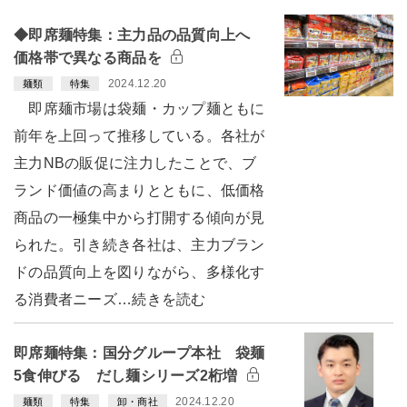
◆即席麺特集：主力品の品質向上へ
価格帯で異なる商品を
2024.12.20
麺類
特集
即席麺市場は袋麺・カップ麺ともに
前年を上回って推移している。各社が
主力NBの販促に注力したことで、ブ
ランド価値の高まりとともに、低価格
商品の一極集中から打開する傾向が見
られた。引き続き各社は、主力ブラン
ドの品質向上を図りながら、多様化す
る消費者ニーズ…続きを読む
即席麺特集：国分グループ本社 袋麺
5食伸びる だし麺シリーズ2桁増
2024.12.20
麺類
特集
卸・商社