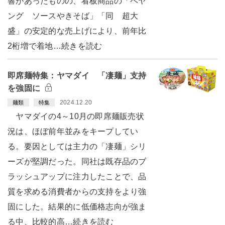
響があったものの、看板商品の「ペヤ
ング ソースやきそば」「同 超大
盛」の安定的な売上げにより、前年比
2桁増で着地…続きを読む
即席麺特集：ヤマダイ 「凄麺」支持
を強固に
2024.12.20
麺類
特集
ヤマダイの4～10月の即席麺販売状
況は、ほぼ前年並みをキープしてい
る。要因としては主力の「凄麺」シリ
ーズが堅調だった。同社は既存品のブ
ラッシュアップに注力したことで、品
質を求める消費者からの支持をより強
固にした。結果的に低価格志向が強ま
る中、比較的高…続きを読む