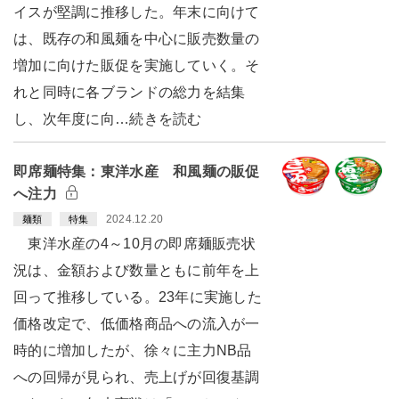
イスが堅調に推移した。年末に向けて
は、既存の和風麺を中心に販売数量の
増加に向けた販促を実施していく。そ
れと同時に各ブランドの総力を結集
し、次年度に向…続きを読む
即席麺特集：東洋水産 和風麺の販促
へ注力
2024.12.20
麺類
特集
東洋水産の4～10月の即席麺販売状
況は、金額および数量ともに前年を上
回って推移している。23年に実施した
価格改定で、低価格商品への流入が一
時的に増加したが、徐々に主力NB品
への回帰が見られ、売上げが回復基調