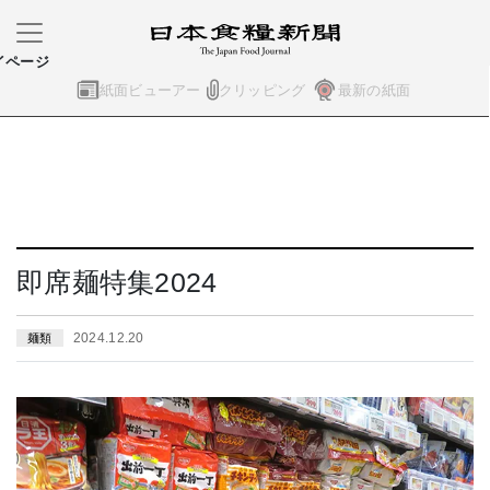
イページ
紙面ビューアー
クリッピング
最新の紙面
即席麺特集2024
2024.12.20
麺類