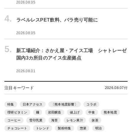
2026.08.05
4.
ラベルレスPET飲料、バラ売り可能に
2026.08.05
5.
新工場紹介：さかえ屋・アイス工場 シャトレーゼ
国内3カ所目のアイス生産拠点
2026.08.01
注目キーワード
2026.08.07付
特集
日本アクセス
〔熊本地震影響〕
コラボ
理研ビタミン
麺
岩田醸造
値上げ
中食
熊本地震
コーヒー
雪印乳業
海苔
レモン果汁
抹茶
チョコレート
トレンド
製粉特集
惣菜
明治