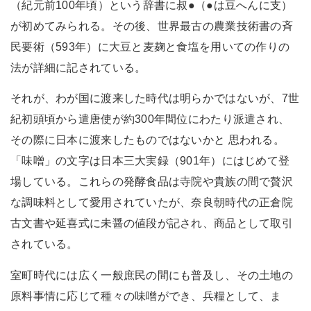
（紀元前100年頃）という辞書に叔●（●は豆へんに支）
が初めてみられる。その後、世界最古の農業技術書の斉
民要術（593年）に大豆と麦麹と食塩を用いての作りの
法が詳細に記されている。
それが、わが国に渡来した時代は明らかではないが、7世
紀初頭頃から遣唐使が約300年間位にわたり派遣され、
その際に日本に渡来したものではないかと 思われる。
「味噌」の文字は日本三大実録（901年）にはじめて登
場している。これらの発酵食品は寺院や貴族の間で贅沢
な調味料として愛用されていたが、奈良朝時代の正倉院
古文書や延喜式に未醤の値段が記され、商品として取引
されている。
室町時代には広く一般庶民の間にも普及し、その土地の
原料事情に応じて種々の味噌ができ、兵糧として、ま