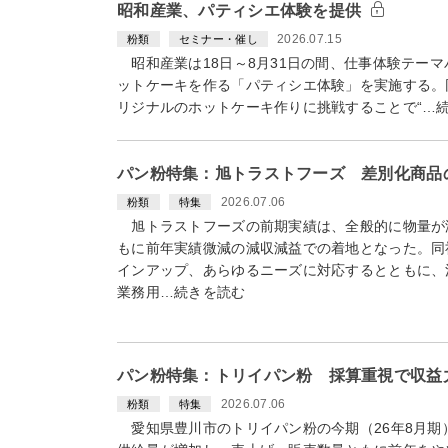
昭和産業、パティシエ体験を提供
2026.07.15
粉類
セミナー・催し
昭和産業は18日～8月31日の間、仕事体験テー
ットケーキを作る「パティシエ体験」を実施する。
リジナルのホットケーキ作りに挑戦することで“…
パン粉特集：旭トラストフーズ 差別化商品
2026.07.06
粉類
特集
旭トラストフーズの前期実績は、全般的に物量が
もに前年実績微減の減収減益での着地となった。同
インアップ、あらゆるニーズに対応するとともに、
業務用…続きを読む
パン粉特集：トリイパン粉 採算重視で収益
2026.07.06
粉類
特集
愛知県豊川市のトリイパン粉の今期（26年8月期