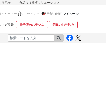
展示会
食品市場開拓ソリューション
面ビューアー
クリッピング
最新の紙面
マイページ
ルマガ登録
電子版のお申込み
新聞のお申込み
検索