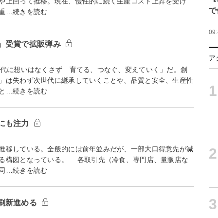
や上回って推移。現在、慢性的に続く生産コスト上昇を受け
で
重…続きを読む
09
」受賞で拡販弾み
ア
代に想いはなくさず 育てる、つなぐ、変えていく」だ。創
」は失わず次世代に継承していくことや、品質と安全、生産性
1
と…続きを読む
にも注力
推移している。全般的には前年並みだが、一部大口得意先が減
2
る構図となっている。 各取引先（冷食、専門店、量販店な
同…続きを読む
3
刷新進める