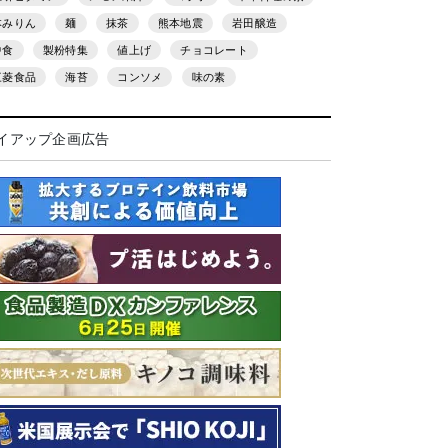
本みりん
麺
抹茶
熊本地震
岩田醸造
中食
製粉特集
値上げ
チョコレート
三菱食品
海苔
コンソメ
味の素
イアップ企画広告