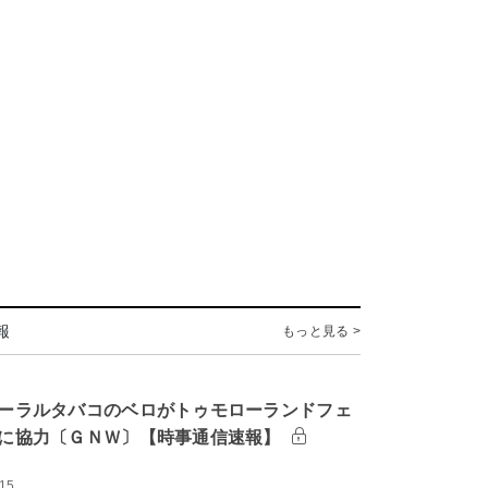
報
もっと見る >
ーラルタバコのベロがトゥモローランドフェ
に協力〔ＧＮＷ〕【時事通信速報】
:15