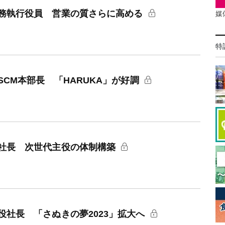
務執行役員 営業の質さらに高める
媒
特
CM本部長 「HARUKA」が好調
社長 次世代主役の体制構築
社長 「さぬきの夢2023」拡大へ