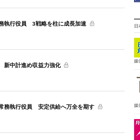
務執行役員 3戦略を柱に成長加速
日
媒
 新中計進め収益力強化
媒
常務執行役員 安定供給へ万全を期す