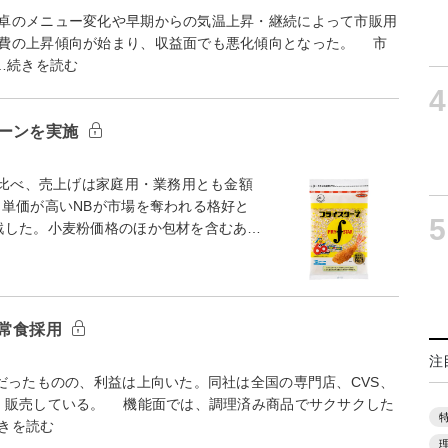
卓のメニュー変化や早期からの気温上昇・継続によって市販用
費の上昇傾向が始まり、収益面でも悪化傾向となった。 市
…続きを読む
4
ペーンを実施
と比べ、売上げは家庭用・業務用とも金額
、単価が高いNBが市場を奪われる格好と
5
戦した。小麦粉価格のほか包材を含むあ…
非常食採用
注
だったものの、利益は上向いた。同社は全国の専門店、CVS、
・販売している。 機能面では、調理済み商品でサクサクした
きを読む