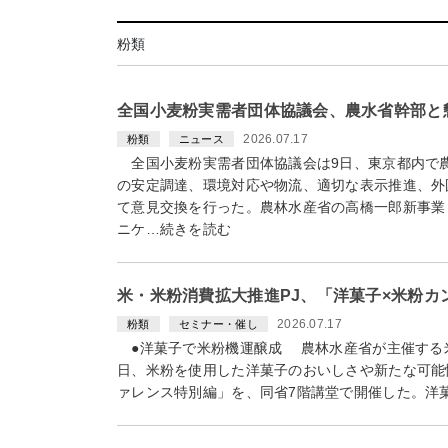
粉類
全国小麦粉実需者団体協議会、農水省幹部と
2026.07.17
粉類
ニュース
全国小麦粉実需者団体協議会は9日、東京都内で
の安定調達、環境対応や物流、適切な表示推進、外
て意見交換を行った。農林水産省の高橋一郎新事業
ニケ…続きを読む
米・米粉消費拡大推進PJ、「洋菓子×米粉
2026.07.17
粉類
セミナー・催し
●洋菓子で米粉機運醸成 農林水産省が主催する
日、米粉を使用した洋菓子のおいしさや新たな可能
ァレンス特別編」を、同省7階講堂で開催した。洋