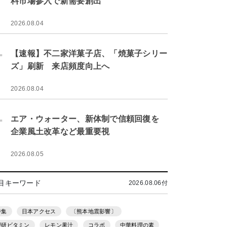
料市場参入で新需要創出
2026.08.04
.
【速報】不二家洋菓子店、「焼菓子シリー
ズ」刷新 来店頻度向上へ
2026.08.04
.
エア・ウォーター、新体制で信頼回復を
企業風土改革など最重要視
2026.08.05
目キーワード
2026.08.06付
特集
日本アクセス
〔熊本地震影響〕
理研ビタミン
レモン果汁
コラボ
中華料理の素