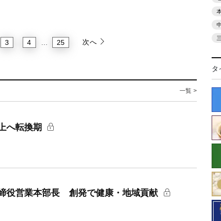
次へ
3
4
25
…
タ
一覧 >
上へ転換期
締役営業本部長 創発で健康・地域貢献