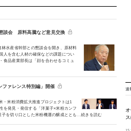
懇談会 原料高騰など意見交換
農林水産省幹部との懇談会を開き、原材料
国人を含む人材の確保などの課題につい
・食品産業部長は「顔を合わせるコミュ
カンファレンス特別編」開催
速
米・米粉消費拡大推進プロジェクトは1
性を発見・発信する「洋菓子×米粉カンフ
オ
菓子を切り口とした米粉機運の醸成ととも…続きを読む
ス
15