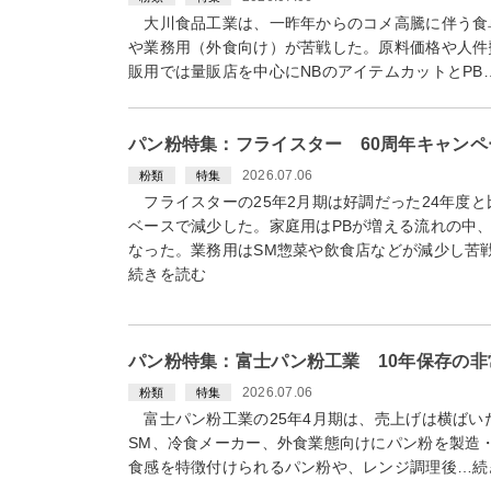
大川食品工業は、一昨年からのコメ高騰に伴う食
や業務用（外食向け）が苦戦した。原料価格や人件
販用では量販店を中心にNBのアイテムカットとPB
パン粉特集：フライスター 60周年キャン
2026.07.06
粉類
特集
フライスターの25年2月期は好調だった24年度
ベースで減少した。家庭用はPBが増える流れの中
なった。業務用はSM惣菜や飲食店などが減少し苦
続きを読む
パン粉特集：富士パン粉工業 10年保存の
2026.07.06
粉類
特集
富士パン粉工業の25年4月期は、売上げは横ばい
SM、冷食メーカー、外食業態向けにパン粉を製造
食感を特徴付けられるパン粉や、レンジ調理後…続