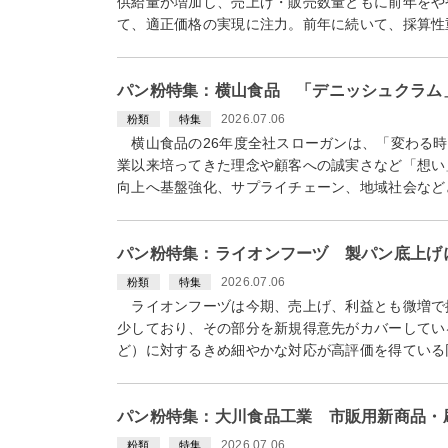
供給量が増加し、売上げ・販売数量ともに前年をや
て、適正価格の実現に注力。前年に続いて、採算性
パン粉特集：横山食品 「デニッシュクラム
2026.07.06
粉類
特集
横山食品の26年度全社スローガンは、「変わる時
業以来培ってきた理念や顧客への誠実さなど「想い
向上へ基盤強化、サプライチェーン、地域社会など
パン粉特集：ライオンフーヅ 製パン底上げ
2026.07.06
粉類
特集
ライオンフーヅは今期、売上げ、利益とも微増で
少しており、その部分を新規得意先がカバーしてい
ど）に対するきめ細やかな対応が高評価を得ている
パン粉特集：大川食品工業 市販用新商品・
2026.07.06
粉類
特集