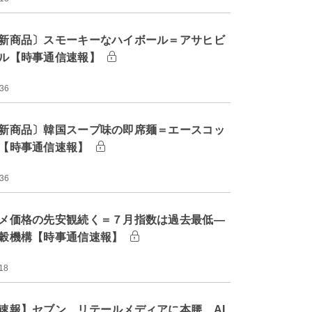
新商品〕スモーキーなハイボール＝アサヒビ
ル【時事通信速報】
:36
新商品〕韓国スープ味の即席麺＝エースコッ
【時事通信速報】
:36
メ価格の先安観続く＝７月指数は過去最低―
穀機構【時事通信速報】
18
速報】セブン、リテールメディアに本腰 AI