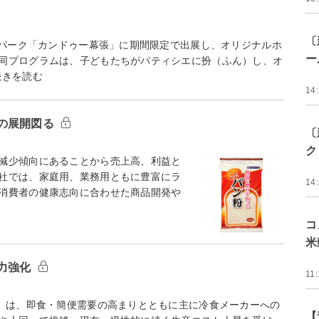
〔
マパーク「カンドゥー幕張」に期間限定で出展し、オリジナルホ
ー
同プログラムは、子どもたちがパティシエに扮（ふん）し、オ
続きを読む
14
の展開図る
〔
ク
減少傾向にあることから売上高、利益と
社では、家庭用、業務用ともに豊富にラ
14
消費者の健康志向に合わせた商品開発や
コ
米
力強化
11:
）は、即食・簡便需要の高まりとともに主に冷食メーカーへの
【