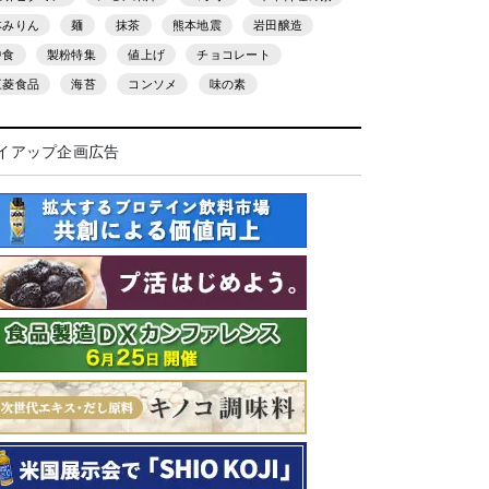
本みりん
麺
抹茶
熊本地震
岩田醸造
中食
製粉特集
値上げ
チョコレート
三菱食品
海苔
コンソメ
味の素
イアップ企画広告