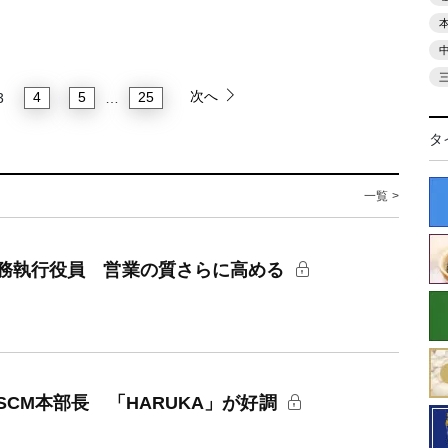
次へ
4
5
25
3
…
タ
一覧 >
務執行役員 営業の質さらに高める
CM本部長 「HARUKA」が好調