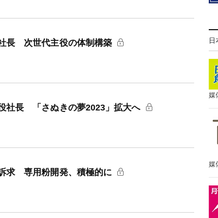
日
社長 次世代主役の体制構築
媒
社長 「さぬきの夢2023」拡大へ
媒
訴求 専用粉開発、積極的に