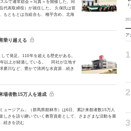
ッスルで通常総会＝写真＝を開催した。同
「
品代表取締役）が就任した。 久保氏は冒
。もともとは当組合も、種芋含め、北海
20
ア
害乗り越える
1
として発足。110年を超える歴史がある。
0年以上が経過している。 同社が立地す
球磨川など、豊かで清冽な水資源…続き
2
来場者数15万人を達成
ュージアム」（群馬県館林市）は6日、累計来館者数15万人
楽しさを語り継いでいく教育資産として、さまざまな活動を展
3
…続きを読む