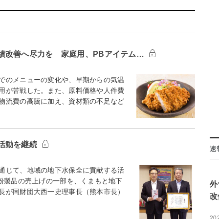
績改善へ尽力を 家庭用、PBアイテム…
でのメニューの変化や、早期からの気温
用が苦戦した。また、原料価格や人件費
物流費の高騰に加え、資材類の不足など
活動を継続
速
通じて、地域の地下水保全に貢献する活
米粉製品の売上げの一部を、くまもと地下
外
長が同財団大西一史理事長（熊本市長）
改
20