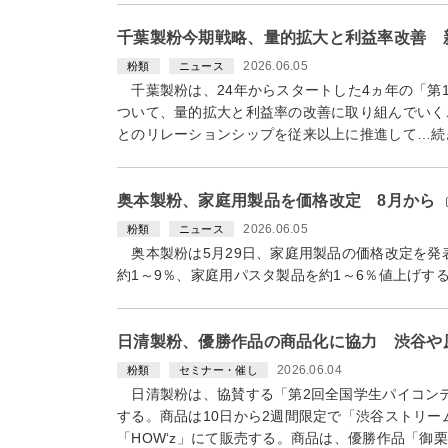
千葉製粉今期戦略、量的拡大と利益率改善 
2026.06.05
粉類
ニュース
千葉製粉は、24年からスタートした4ヵ年の「第1
ついて、量的拡大と利益率の改善に取り組んでいく
とのリレーションシップを従来以上に推進して…続
奥本製粉、家庭用製品を価格改定 8月から
2026.06.05
粉類
ニュース
奥本製粉は5月29日、家庭用製品の価格改定を発
約1～9％、家庭用パスタ製品を約1～6％値上げす
日清製粉、優勝作品の商品化に協力 渋谷や
2026.06.04
粉類
セミナー・催し
日清製粉は、協賛する「第2回全国学生パイコン
する。商品は10日から2週間限定で「渋谷ストリー
「HOW‘z」にて販売する。商品は、優勝作品「御