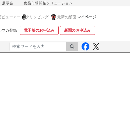
展示会
食品市場開拓ソリューション
面ビューアー
クリッピング
最新の紙面
マイページ
ルマガ登録
電子版のお申込み
新聞のお申込み
検索