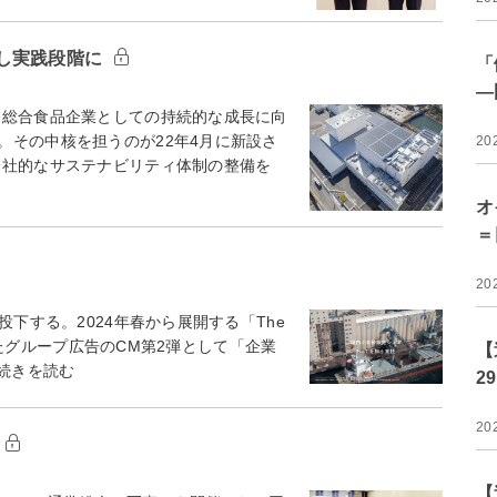
し実践段階に
「
―
総合食品企業としての持続的な成長に向
。その中核を担うのが22年4月に新設さ
20
社的なサステナビリティ体制の整備を
オ
＝
20
下する。2024年春から展開する「The
掲げたグループ広告のCM第2弾として「企業
【
く…続きを読む
2
20
【