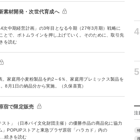
新素材開発・次世代育成へ
4次中期経営計画」の3年目となる今期（27年3月期）戦略に
4
ことで、ボトムラインを押し上げていく。そのために、取引先
きを読む
5
表。家庭用小麦粉製品を約2～6％、家庭用プレミックス製品を
る。8月1日の納品分から実施。（久保喜寛）
原宿で限定販売
注
テスト」（日本パイ文化財団主催）の優勝作品の商品化に協力
ム」POPUPストアと東急プラザ原宿「ハラカド」内の
栗…続きを読む