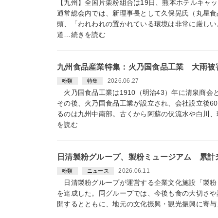
【九州】全国片栗粉組合は19日、熊本ホテルキャ
通常総会内では、新理事長として久保晃氏（丸星食
頭、「われわれの置かれている環境は非常に厳しい
道…続きを読む
九州食品産業特集：火乃国食品工業 大雨被
2026.06.27
粉類
特集
火乃国食品工業は1910（明治43）年に清泉商会
その後、火乃国食品工業が設立され、会社設立後6
るのは九州中南部。古くから阿蘇の伏流水や白川、
を読む
日清製粉グループ、製粉ミュージアム 累計
2026.06.11
粉類
ニュース
日清製粉グループが運営する企業文化施設「製粉ミ
を達成した。同グループでは、今後も食の大切さや
開するとともに、地元の文化振興・観光振興に寄与