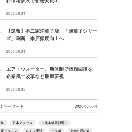
料市場参入で新需要創出
2026.08.04
.
【速報】不二家洋菓子店、「焼菓子シリー
ズ」刷新 来店頻度向上へ
2026.08.04
.
エア・ウォーター、新体制で信頼回復を
企業風土改革など最重要視
2026.08.05
目キーワード
2026.08.06付
特集
日本アクセス
〔熊本地震影響〕
理研ビタミン
レモン果汁
コラボ
中華料理の素