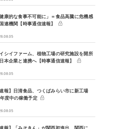
健康的な食事不可能に」＝食品高騰に危機感
国連機関【時事通信速報】
26.08.05
イシイファーム、植物工場の研究施設を開所
日本企業と連携へ【時事通信速報】
26.08.05
速報】日清食品、つくばみらい市に新工場
9年度中の稼働予定
26.08.05
速報】「みそきん」が関西初進出 関西に