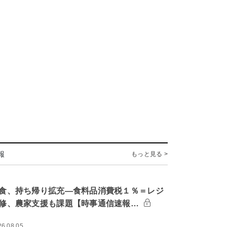
報
もっと見る >
食、持ち帰り拡充―食料品消費税１％＝レジ
修、農家支援も課題【時事通信速報…
26.08.05