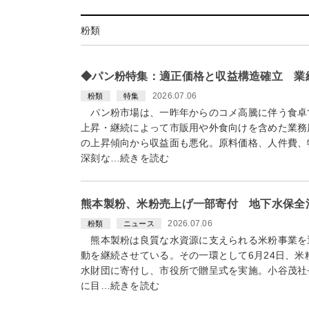
粉類
◆パン粉特集：適正価格と収益構造確立 業
2026.07.06
粉類
特集
パン粉市場は、一昨年からのコメ高騰に伴う食卓
上昇・継続によって市販用や外食向けを含めた業務
の上昇傾向から収益面も悪化。原料価格、人件費、
深刻な…続きを読む
熊本製粉、米粉売上げ一部寄付 地下水保全
2026.07.06
粉類
ニュース
熊本製粉は良質な水資源に支えられる米粉事業を
動を継続させている。その一環として6月24日、
水財団に寄付し、市役所で贈呈式を実施。小谷茂社
に目…続きを読む