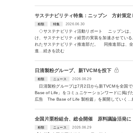
サステナビリティ特集：ニップン 方針策定
2026.06.30
粉類
特集
◇サステナビリティ活動リポート ニップンは、
け、サステナビリティ経営の実装を加速させている
れたサステナビリティ推進部だ。 同推進部は、全
進…続きを読む
日清製粉グループ、新TVCMを投下
2026.06.29
粉類
ニュース
日清製粉グループは7月2日から新TVCMを全国で投
Base of Life」をコミュニケーションワードに
広告 The Base of Life 製粉篇」を展開してい
全国片栗粉組合、総会開催 原料議論活発に
2026.06.29
粉類
ニュース