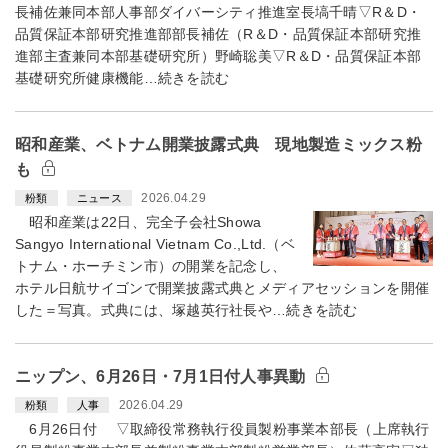
長補佐兼同本部人事部ダイバーシティ推進室長塙千晴▽R＆D・
品質保証本部研究推進部部長補佐（R＆D・品質保証本部研究推
進部主査兼同本部基礎研究所）野崎聡美▽R＆D・品質保証本部
基礎研究所健康機能…続きを読む
昭和産業、ベトナム開業披露式典 現地製造ミックス粉
も
2026.04.29
粉類
ニュース
昭和産業は22日、完全子会社Showa
Sangyo International Vietnam Co.,Ltd.（ベ
トナム・ホーチミン市）の開業を記念し、
ホテル日航サイゴンで開業披露式典とメディアセッションを開催
した＝写真。式典には、塚越英行社長や…続きを読む
ニップン、6月26日・7月1日付人事異動
2026.04.29
粉類
人事
6月26日付 ▽取締役常務執行役員製粉事業本部長（上席執行