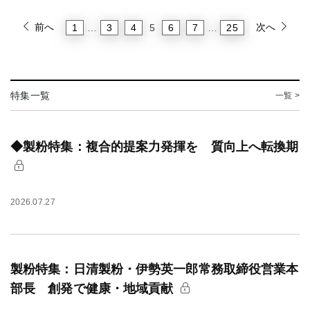
前へ
次へ
1
3
4
6
7
25
…
5
…
特集一覧
一覧 >
◆製粉特集：複合的提案力発揮を 質向上へ転換期
2026.07.27
製粉特集：日清製粉・伊勢英一郎常務取締役営業本
部長 創発で健康・地域貢献