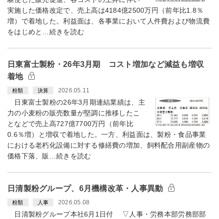
実施した価格改定で、売上高は4184億2500万円（前年比1.8％
増）で着地した。利益面は、各事業において人件費および物流費
をはじめと…続きを読む
日東富士製粉・26年3月期 コスト増加など減益も増収
着地
2026.05.11
粉類
決算
日東富士製粉の26年3月期連結業績は、主
力の小麦粉の販売数量が堅調に推移したこ
となどで売上高727億7700万円（前年比
0.6％増）と増収で着地した。一方、利益面は、製粉・食品事業
における老朽化設備に対する修繕費の増加、飼料配合用副産物の
価格下落、販…続きを読む
日清製粉グループ、6月機構改革・人事異動
2026.05.08
粉類
人事
日清製粉グループ本社6月1日付 ▽人事・労務本部労務部部