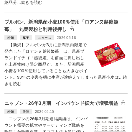
納品分…続きを読む
ブルボン、新潟県産小麦100％使用「ロアンヌ越後姫
苺」 丸榮製粉と利用後押し
2026.05.18
粉類
菓子
ニュース
【新潟】ブルボンが3月に新潟県内限定で
発売した「ロアンヌ越後姫苺」は、県産ブ
ランドイチゴ「越後姫」を前面に押し出し
た土産物向け限定商品だ。また、新潟県産
小麦を100％使用していることも大きなポイ
ント。93年の冷害を機に生産が途絶えてしまった県産小麦は…続
きを読む
ニップン・26年3月期 インバウンド拡大で増収増益
2026.05.15
粉類
決算
ニップンの26年3月期連結業績は、インバ
ウンド需要の拡大やマーケティング戦略を
駆使した販売促進、各コストの上昇に伴い