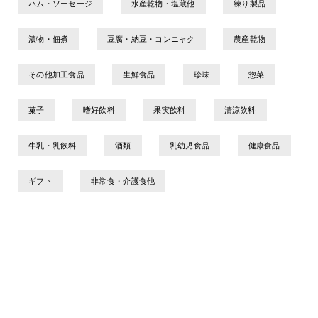
ハム・ソーセージ
水産乾物・塩蔵他
練り製品
漬物・佃煮
豆腐・納豆・コンニャク
農産乾物
その他加工食品
生鮮食品
珍味
惣菜
菓子
嗜好飲料
果実飲料
清涼飲料
牛乳・乳飲料
酒類
乳幼児食品
健康食品
ギフト
非常食・介護食他