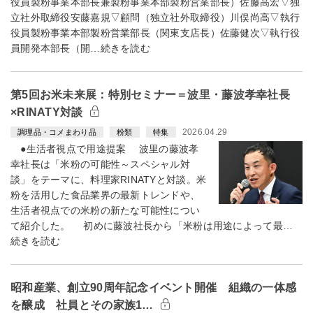
役員製粉事業本部長兼製粉事業本部製粉営業部長）佐藤高宏▽独
立社外取締役安藤嘉規▽顧問（独立社外取締役）川俣尚高▽執行
役員製粉事業本部製粉営業部長（関東支店長）佐藤健次▽執行役
員開発本部長（開…続きを読む
第5回お米未来展：特別セミナー＝波里・藤波孝幸社長
×RINATY対談
2026.04.29
調理品・コメまわり品
粉類
特集
●生活者視点で用途提案 波里の藤波孝
幸社長は「米粉の可能性～スペシャル対
談」をテーマに、料理家RINATYと対談。米
粉を活用した食品業界の最新トレンドや、
生活者視点での米粉の新たな可能性につい
て紹介した。 初めに藤波社長から「米粉は用途によって最…
続きを読む
昭和産業、創立90周年記念イベント開催 組織の一体感
を醸成 社員とその家族1…