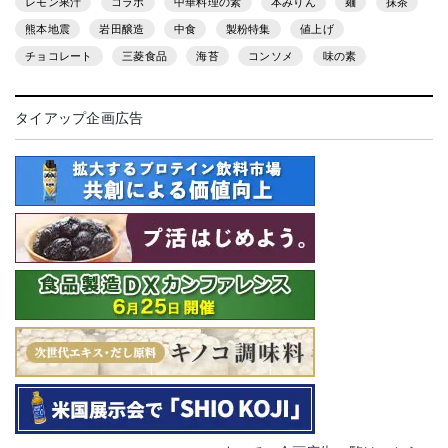
レモン果汁
コラボ
中華料理の素
本みりん
麺
抹茶
熊本地震
岩田醸造
中食
製粉特集
値上げ
チョコレート
三菱食品
海苔
コンソメ
味の素
タイアップ企画広告