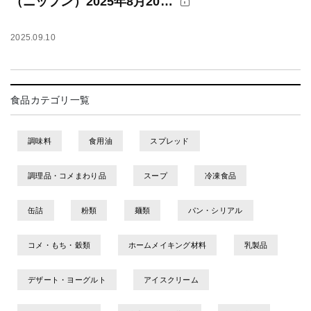
（ニップン）2025年8月20…
2025.09.10
食品カテゴリ一覧
調味料
食用油
スプレッド
調理品・コメまわり品
スープ
冷凍食品
缶詰
粉類
麺類
パン・シリアル
コメ・もち・穀類
ホームメイキング材料
乳製品
デザート・ヨーグルト
アイスクリーム