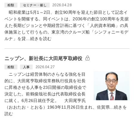
2026.04.28
粉類
セミナー・催し
昭和産業は5月1～2日、創立90周年を迎えた節目として記念イ
ベントを開催する。同イベントは、2036年の創立100周年を見据
えた長期ビジョンと中期経営計画に基づく「人的資本戦略」の具
体施策として行うもの。東京湾のクルーズ船「シンフォニーモデ
ルナ」を貸…続きを読む
ニップン、新社長に大田尾亨取締役
2026.04.27
粉類
人事
ニップンは経営体制のさらなる強化を目
的に、大田尾亨取締役常務執行役員を社長
に昇格させる人事を23日開催の取締役会で
決定した。前鶴俊哉社長は代表取締役会長
に就く。6月26日就任予定。 大田尾亨氏
（おおたお・とおる）1963年11月26日生まれ、佐賀県…続きを
読む