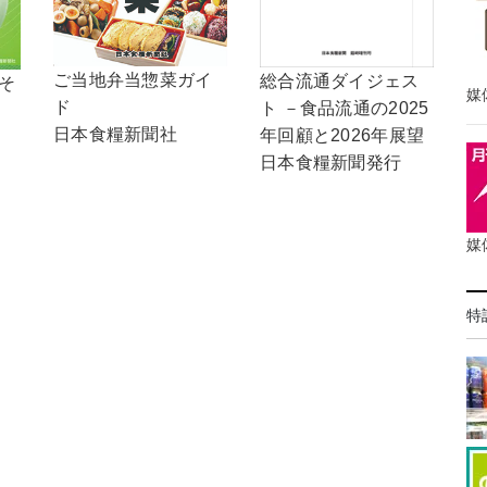
ご当地弁当惣菜ガイ
総合流通ダイジェス
，そ
媒
ド
ト －食品流通の2025
日本食糧新聞社
年回顧と2026年展望
日本食糧新聞発行
媒
特