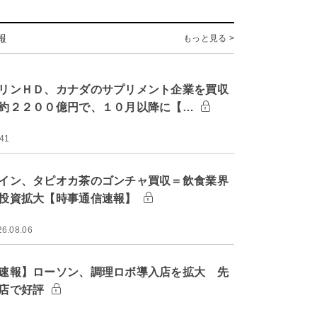
報
もっと見る >
リンＨＤ、カナダのサプリメント企業を買収
約２２００億円で、１０月以降に【…
:41
イン、タピオカ茶のゴンチャ買収＝飲食業界
投資拡大【時事通信速報】
26.08.06
速報】ローソン、調理ロボ導入店を拡大 先
店で好評