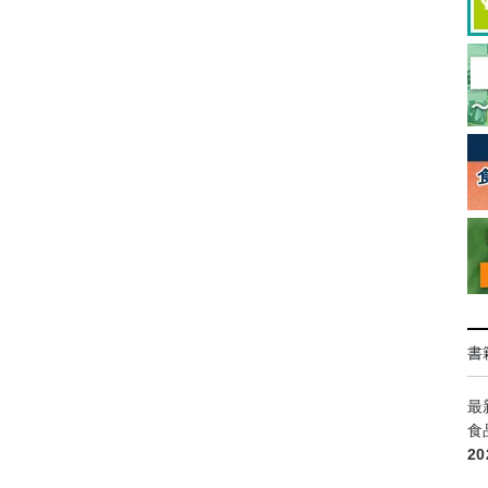
書
最
食
2