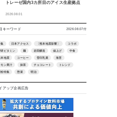
トレーゼ国内3カ所目のアイス生産拠点
2026.08.01
目キーワード
2026.08.07付
特集
日本アクセス
〔熊本地震影響〕
コラボ
理研ビタミン
麺
岩田醸造
値上げ
中食
熊本地震
コーヒー
雪印乳業
海苔
レモン果汁
抹茶
チョコレート
トレンド
製粉特集
惣菜
明治
イアップ企画広告