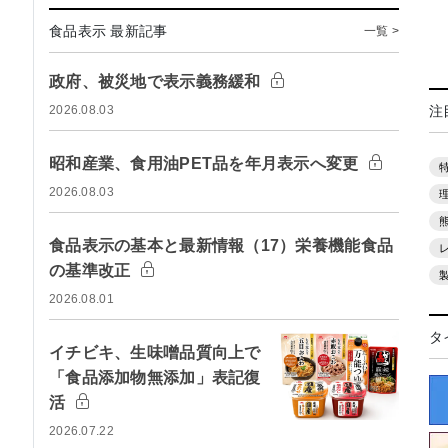
食品表示 最新記事
一覧 >
政府、被災地で表示義務緩和
注
2026.08.03
昭和産業、食用油PET品を年月表示へ変更
2026.08.03
食品表示の基本と最新情報（17）栄養機能食品
の基準改正
2026.08.01
タ
イチビキ、生味噌品質向上で
「食品添加物無添加」表記復
活
2026.07.22