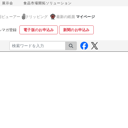
展示会
食品市場開拓ソリューション
面ビューアー
クリッピング
最新の紙面
マイページ
ルマガ登録
電子版のお申込み
新聞のお申込み
検索