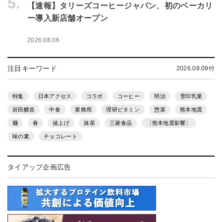
5.
【速報】タリーズコーヒージャパン、初のベーカリ
ー導入新店舗オープン
2026.08.06
注目キーワード
2026.08.09付
特集
日本アクセス
コラボ
コーヒー
明治
雪印乳業
岩田醸造
中食
業務用
理研ビタミン
惣菜
熊本地震
麺
春
値上げ
抹茶
三菱食品
〔熊本地震影響〕
味の素
チョコレート
タイアップ企画広告