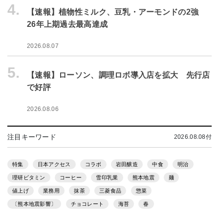
4.
【速報】植物性ミルク、豆乳・アーモンドの2強
26年上期過去最高達成
2026.08.07
5.
【速報】ローソン、調理ロボ導入店を拡大 先行店
で好評
2026.08.06
注目キーワード
2026.08.08付
特集
日本アクセス
コラボ
岩田醸造
中食
明治
理研ビタミン
コーヒー
雪印乳業
熊本地震
麺
値上げ
業務用
抹茶
三菱食品
惣菜
〔熊本地震影響〕
チョコレート
海苔
春