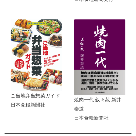
ご当地弁当惣菜ガイド
焼肉一代 叙々苑 新井
日本食糧新聞社
泰道
日本食糧新聞社