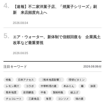
4.
【速報】不二家洋菓子店、「焼菓子シリーズ」刷
新 来店頻度向上へ
2026.08.04
5.
エア・ウォーター、新体制で信頼回復を 企業風土
改革など最重要視
2026.08.05
注目キーワード
2026.08.06付
特集
日本アクセス
〔熊本地震影響〕
理研ビタミン
レモン果汁
コラボ
中華料理の素
本みりん
麺
抹茶
熊本地震
岩田醸造
中食
製粉特集
値上げ
チョコレート
三菱食品
海苔
コンソメ
味の素