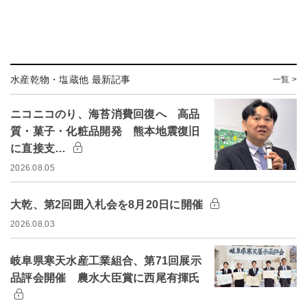
水産乾物・塩蔵他 最新記事
一覧 >
ニコニコのり、海苔消費回復へ 高品
質・菓子・化粧品開発 熊本地震復旧
に直接支…
2026.08.05
大乾、第2回囲入札会を8月20日に開催
2026.08.03
岐阜県寒天水産工業組合、第71回展示
品評会開催 農水大臣賞に西尾有揮氏