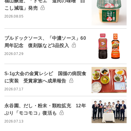
福山醸造、「トモエ 道民の味噌 白
こし減塩」発売
2026.08.05
ブルドックソース、「中濃ソース」60
周年記念 復刻版など3品投入
2026.07.29
S-1g大会の金賞レシピ 国循の病院食
に実装 受賞家族へ成果報告
2026.07.17
永谷園、だし・粉末・顆粒拡充 12年
ぶり「モコモコ」復活も
2026.07.13