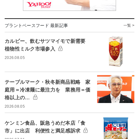
プラントベースフード 最新記事
一覧 >
カルビー、飲むサツマイモで新需要
植物性ミルク市場参入
2026.08.05
テーブルマーク・秋冬新商品戦略 家
庭用＝冷凍麺に最注力を 業務用＝価
格以上の…
2026.08.05
ケンミン食品、阪急うめだ本店「食
市」に出店 利便性と満足感訴求