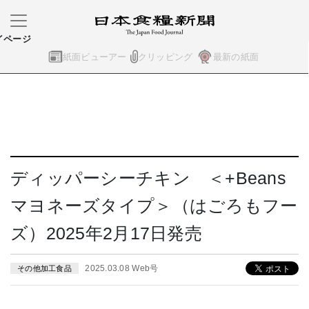
イページ
紙面ビューアー
クリッピング
最新の紙面
ディッパーシーチキン ＜+Beans
マヨネーズタイプ＞（はごろもフー
ズ）2025年2月17日発売
2025.03.08 Web号
その他加工食品