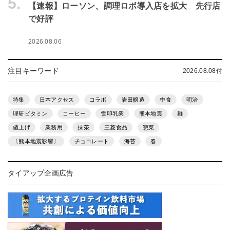
5.
【速報】ローソン、調理ロボ導入店を拡大 先行店
で好評
2026.08.06
注目キーワード
2026.08.08付
特集
日本アクセス
コラボ
岩田醸造
中食
明治
理研ビタミン
コーヒー
雪印乳業
熊本地震
麺
値上げ
業務用
抹茶
三菱食品
惣菜
〔熊本地震影響〕
チョコレート
海苔
春
タイアップ企画広告