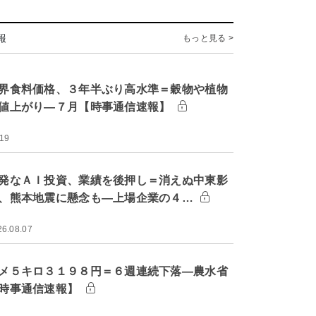
報
もっと見る >
界食料価格、３年半ぶり高水準＝穀物や植物
値上がり―７月【時事通信速報】
:19
発なＡＩ投資、業績を後押し＝消えぬ中東影
、熊本地震に懸念も―上場企業の４…
26.08.07
メ５キロ３１９８円＝６週連続下落―農水省
時事通信速報】