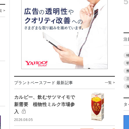
5
覧 >
注
プラントベースフード 最新記事
一覧 >
カルビー、飲むサツマイモで
新需要 植物性ミルク市場参
タ
入
2026.08.05