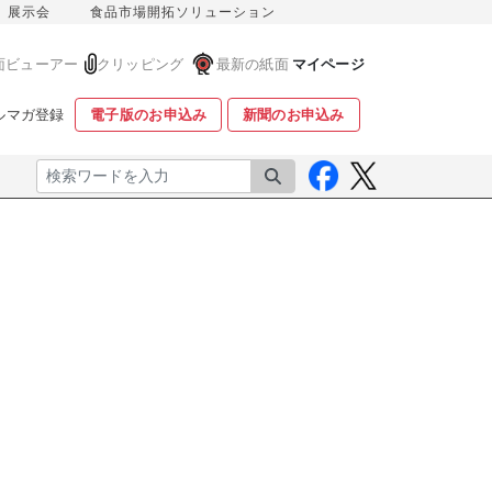
展示会
食品市場開拓ソリューション
面ビューアー
クリッピング
最新の紙面
マイページ
ルマガ登録
電子版のお申込み
新聞のお申込み
検索