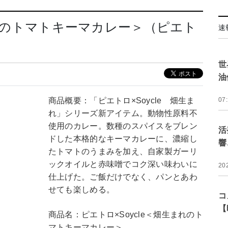
まれのトマトキーマカレー＞（ピエト
速
世
油
商品概要：「ピエトロ×Soycle 畑生ま
07
れ」シリーズ新アイテム。動物性原料不
使用のカレー。数種のスパイスをブレン
活
ドした本格的なキーマカレーに、濃縮し
響
たトマトのうまみを加え、自家製ガーリ
ックオイルと赤味噌でコク深い味わいに
20
仕上げた。ご飯だけでなく、パンとあわ
せても楽しめる。
コ
【
商品名：ピエトロ×Soycle＜畑生まれのト
マトキーマカレー＞