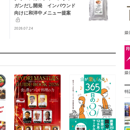
ガンだし開発 インバウンド
向けに和洋中メニュー提案
2026.07.24
媒
媒
特