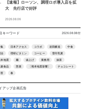
.
【速報】ローソン、調理ロボ導入店を拡
大 先行店で好評
2026.08.06
目キーワード
2026.08.08付
特集
日本アクセス
コラボ
岩田醸造
中食
明治
理研ビタミン
コーヒー
雪印乳業
熊本地震
麺
値上げ
業務用
抹茶
三菱食品
惣菜
〔熊本地震影響〕
チョコレート
海苔
春
イアップ企画広告