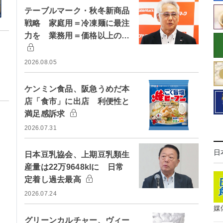
テーブルマーク・秋冬新商品
戦略 家庭用＝冷凍麺に最注
力を 業務用＝価格以上の…
2026.08.05
ケンミン食品、阪急うめだ本
店「食市」に出店 利便性と
満足感訴求
2026.07.31
日
日本豆乳協会、上期豆乳類生
産量は22万9648klに 日常
定着し過去最高
2026.07.24
媒
グリーンカルチャー、ヴィー