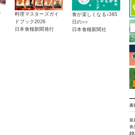
料理マスターズガイ
イ
食が楽しくなる♪365
ドブック2026
日の○○
日本食糧新聞発行
日本食糧新聞社
書
最
食
2