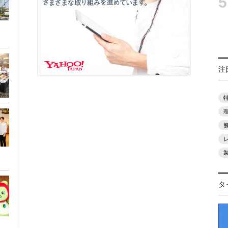
5
注
タ