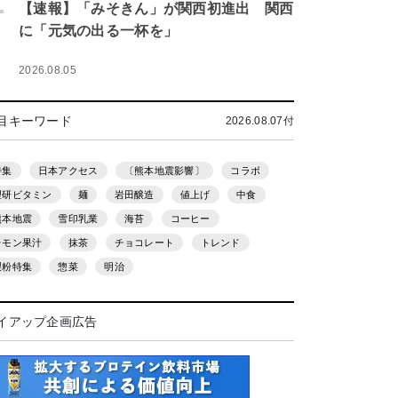
.
【速報】「みそきん」が関西初進出 関西
に「元気の出る一杯を」
2026.08.05
目キーワード
2026.08.07付
特集
日本アクセス
〔熊本地震影響〕
コラボ
理研ビタミン
麺
岩田醸造
値上げ
中食
熊本地震
雪印乳業
海苔
コーヒー
レモン果汁
抹茶
チョコレート
トレンド
製粉特集
惣菜
明治
イアップ企画広告