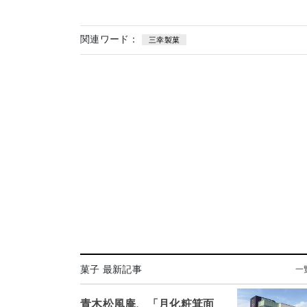
関連ワード：
三幸製菓
菓子 最新記事
一
青木松風庵、「月化粧箕面