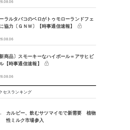
26.08.06
ーラルタバコのベロがトゥモローランドフェ
に協力〔ＧＮＷ〕【時事通信速報】
26.08.06
新商品〕スモーキーなハイボール＝アサヒビ
ル【時事通信速報】
26.08.06
クセスランキング
.
カルビー、飲むサツマイモで新需要 植物
性ミルク市場参入