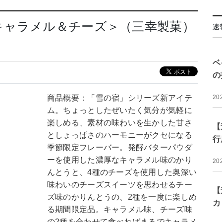
キャラメル＆チーズ＞（三幸製菓）
速
ベ
の
商品概要：「雪の宿」シリーズ新アイテ
20
ム。ちょっとしたぜいたく気分が気軽に
楽しめる、素材の味わいを生かした甘さ
【
としょっぱさのハーモニーがクセになる
行
季節限定フレーバー。発酵バターパウダ
ーを使用した濃厚なキャラメル味のかり
20
んとうと、4種のチーズを使用した奥深い
味わいのチーズスイーツを思わせるチー
【
ズ味のかりんとうの、2種を一度に楽しめ
カ
る期間限定品。キャラメル味、チーズ味
の2種を合わせて食べればまるでキャラメ