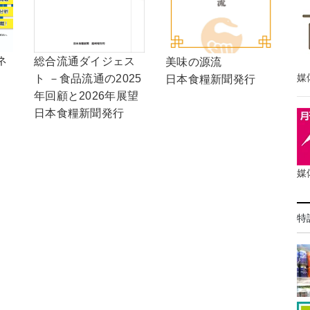
ネ
総合流通ダイジェス
美味の源流
媒
ト －食品流通の2025
日本食糧新聞発行
年回顧と2026年展望
日本食糧新聞発行
媒
特