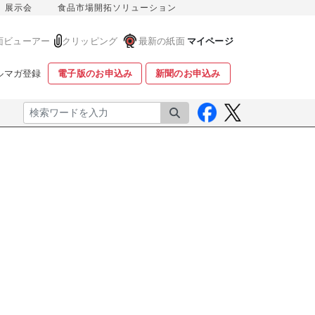
展示会
食品市場開拓ソリューション
面ビューアー
クリッピング
最新の紙面
マイページ
ルマガ登録
電子版のお申込み
新聞のお申込み
検索