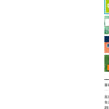
書
最
食
2