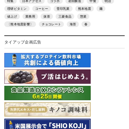
特集
日本アクセス
コラボ
岩田醸造
中食
明治
理研ビタミン
コーヒー
雪印乳業
熊本地震
麺
値上げ
業務用
抹茶
三菱食品
惣菜
〔熊本地震影響〕
チョコレート
海苔
春
タイアップ企画広告