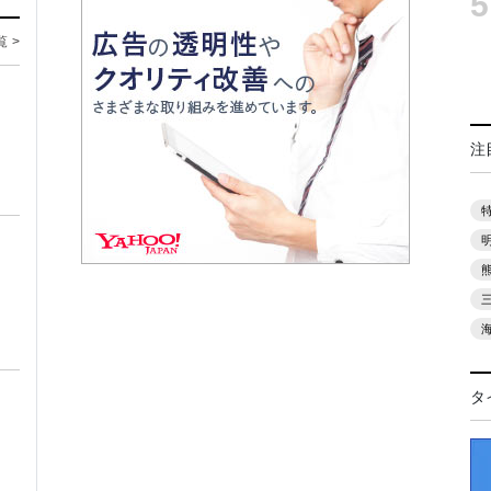
5
覧 >
注
タ