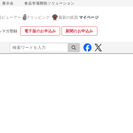
展示会
食品市場開拓ソリューション
面ビューアー
クリッピング
最新の紙面
マイページ
ルマガ登録
電子版のお申込み
新聞のお申込み
検索