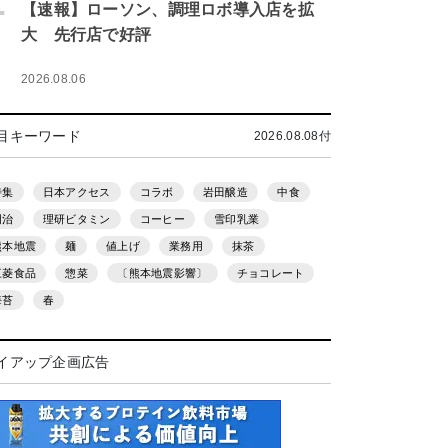
.
【速報】ローソン、調理ロボ導入店を拡
大 先行店で好評
2026.08.06
目キーワード
2026.08.08付
特集
日本アクセス
コラボ
岩田醸造
中食
明治
理研ビタミン
コーヒー
雪印乳業
熊本地震
麺
値上げ
業務用
抹茶
三菱食品
惣菜
〔熊本地震影響〕
チョコレート
海苔
春
イアップ企画広告