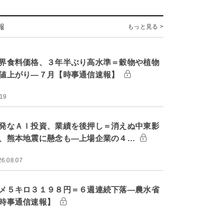
報
もっと見る >
界食料価格、３年半ぶり高水準＝穀物や植物
値上がり―７月【時事通信速報】
:19
発なＡＩ投資、業績を後押し＝消えぬ中東影
、熊本地震に懸念も―上場企業の４…
26.08.07
メ５キロ３１９８円＝６週連続下落―農水省
時事通信速報】