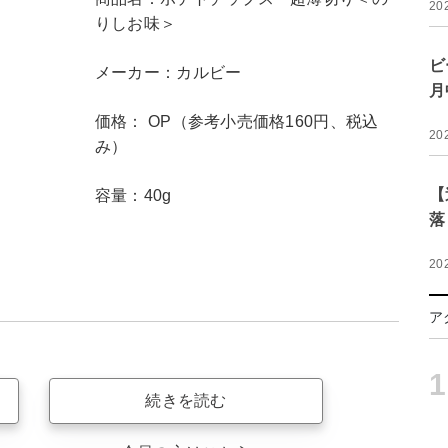
20
りしお味＞
ビ
メーカー：カルビー
月
価格： OP（参考小売価格160円、税込
20
み）
【
容量：40g
落
20
ア
1
続きを読む