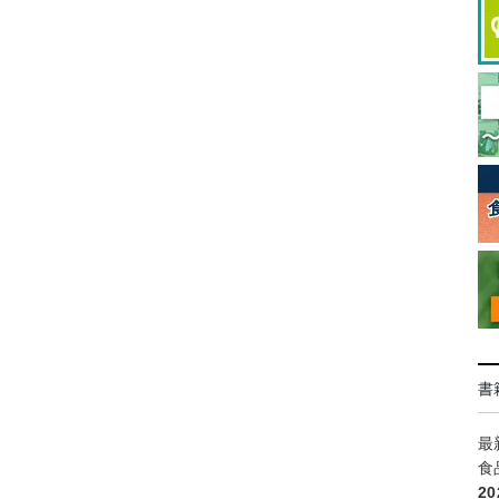
書
最
食
2