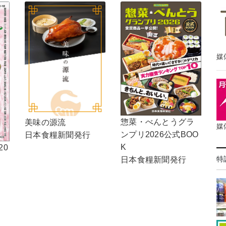
媒
惣菜・べんとうグラ
美味の源流
媒
ンプリ2026公式BOO
日本食糧新聞発行
K
20
特
日本食糧新聞発行