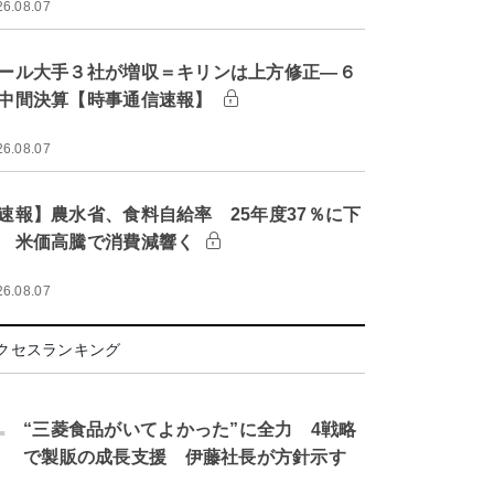
26.08.07
ール大手３社が増収＝キリンは上方修正―６
中間決算【時事通信速報】
26.08.07
速報】農水省、食料自給率 25年度37％に下
 米価高騰で消費減響く
26.08.07
クセスランキング
.
“三菱食品がいてよかった”に全力 4戦略
で製販の成長支援 伊藤社長が方針示す