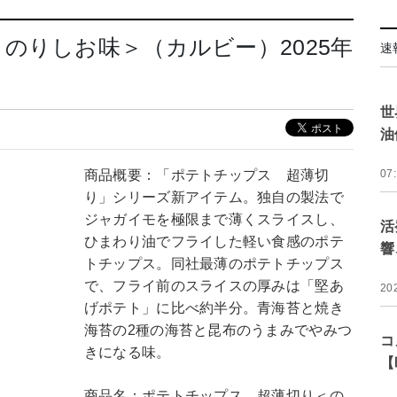
のりしお味＞（カルビー）2025年
速
世
油
商品概要：「ポテトチップス 超薄切
07
り」シリーズ新アイテム。独自の製法で
ジャガイモを極限まで薄くスライスし、
活
ひまわり油でフライした軽い食感のポテ
響
トチップス。同社最薄のポテトチップス
で、フライ前のスライスの厚みは「堅あ
20
げポテト」に比べ約半分。青海苔と焼き
海苔の2種の海苔と昆布のうまみでやみつ
コ
きになる味。
【
商品名：ポテトチップス 超薄切り＜の