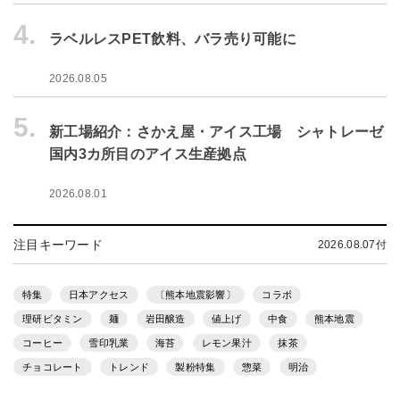
4.
ラベルレスPET飲料、バラ売り可能に
2026.08.05
5.
新工場紹介：さかえ屋・アイス工場 シャトレーゼ
国内3カ所目のアイス生産拠点
2026.08.01
注目キーワード
2026.08.07付
特集
日本アクセス
〔熊本地震影響〕
コラボ
理研ビタミン
麺
岩田醸造
値上げ
中食
熊本地震
コーヒー
雪印乳業
海苔
レモン果汁
抹茶
チョコレート
トレンド
製粉特集
惣菜
明治