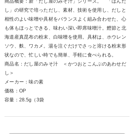
商品概要：新「だし屋のみそ汁」シリーズ。 「ほんだ
し」の研究で培っただし、素材、技術を使用し、だしと
相性のよい味噌や具材をバランスよく組み合わせた、心
も体もほっとできる、味わい深い即席味噌汁。鰹節と北
海道産真昆布の粉末、白味噌を使用。具材は、ホウレン
ソウ、麩、ワカメ。湯を注ぐだけでさっと溶ける粉末形
状なので、忙しい時でも簡単、手軽に食べられる。
商品名：だし屋のみそ汁 ＜かつおとこんぶのあわせだ
し＞
メーカー：味の素
価格：OP
容量：28.5g（3袋