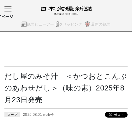
イページ
紙面ビューアー
クリッピング
最新の紙面
だし屋のみそ汁 ＜かつおとこんぶ
のあわせだし＞（味の素）2025年8
月23日発売
2025.08.01 web号
スープ