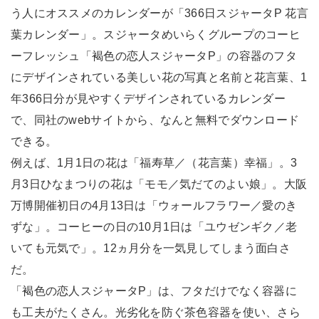
う人にオススメのカレンダーが「366日スジャータP 花言
葉カレンダー」。スジャータめいらくグループのコーヒ
ーフレッシュ「褐色の恋人スジャータP」の容器のフタ
にデザインされている美しい花の写真と名前と花言葉、1
年366日分が見やすくデザインされているカレンダー
で、同社のwebサイトから、なんと無料でダウンロード
できる。
例えば、1月1日の花は「福寿草／（花言葉）幸福」。3
月3日ひなまつりの花は「モモ／気だてのよい娘」。大阪
万博開催初日の4月13日は「ウォールフラワー／愛のき
ずな」。コーヒーの日の10月1日は「ユウゼンギク／老
いても元気で」。12ヵ月分を一気見してしまう面白さ
だ。
「褐色の恋人スジャータP」は、フタだけでなく容器に
も工夫がたくさん。光劣化を防ぐ茶色容器を使い、さら