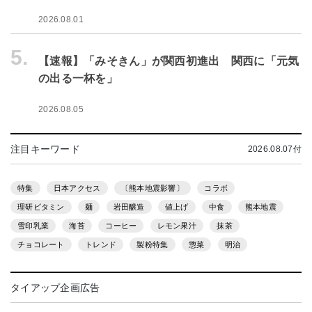
2026.08.01
5.
【速報】「みそきん」が関西初進出 関西に「元気
の出る一杯を」
2026.08.05
注目キーワード
2026.08.07付
特集
日本アクセス
〔熊本地震影響〕
コラボ
理研ビタミン
麺
岩田醸造
値上げ
中食
熊本地震
雪印乳業
海苔
コーヒー
レモン果汁
抹茶
チョコレート
トレンド
製粉特集
惣菜
明治
タイアップ企画広告