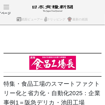
イページ
紙面ビューアー
クリッピング
最新の紙面
特集・食品工場のスマートファクト
リー化と省力化・自動化2025：企業
事例1＝阪急デリカ・池田工場