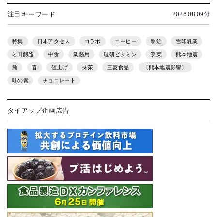
注目キーワード
2026.08.09付
特集
日本アクセス
コラボ
コーヒー
明治
雪印乳業
岩田醸造
中食
業務用
理研ビタミン
惣菜
熊本地震
麺
春
値上げ
抹茶
三菱食品
〔熊本地震影響〕
味の素
チョコレート
タイアップ企画広告