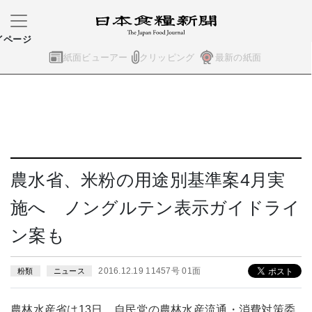
イページ
紙面ビューアー
クリッピング
最新の紙面
農水省、米粉の用途別基準案4月実
施へ ノングルテン表示ガイドライ
ン案も
2016.12.19 11457号 01面
粉類
ニュース
農林水産省は13日、自民党の農林水産流通・消費対策委