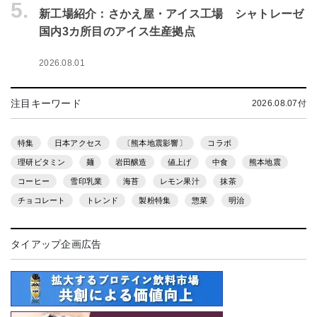
5.
新工場紹介：さかえ屋・アイス工場 シャトレーゼ
国内3カ所目のアイス生産拠点
2026.08.01
注目キーワード
2026.08.07付
特集
日本アクセス
〔熊本地震影響〕
コラボ
理研ビタミン
麺
岩田醸造
値上げ
中食
熊本地震
コーヒー
雪印乳業
海苔
レモン果汁
抹茶
チョコレート
トレンド
製粉特集
惣菜
明治
タイアップ企画広告