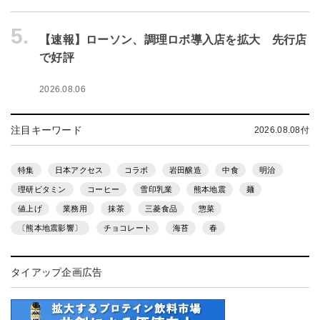
5.
【速報】ローソン、調理ロボ導入店を拡大 先行店
で好評
2026.08.06
注目キーワード
2026.08.08付
特集
日本アクセス
コラボ
岩田醸造
中食
明治
理研ビタミン
コーヒー
雪印乳業
熊本地震
麺
値上げ
業務用
抹茶
三菱食品
惣菜
〔熊本地震影響〕
チョコレート
海苔
春
タイアップ企画広告