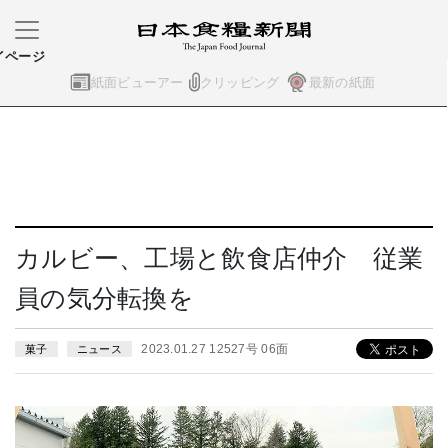
イページ
紙面ビューアー
クリッピング
最新の紙面
カルビー、工場と飲食店仲介 従業
員の気分転換を
2023.01.27 12527号 06面
菓子
ニュース