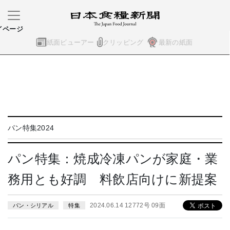
イページ
紙面ビューアー
クリッピング
最新の紙面
パン特集2024
パン特集：焼成冷凍パンが家庭・業
務用とも好調 料飲店向けに新提案
2024.06.14 12772号 09面
パン・シリアル
特集