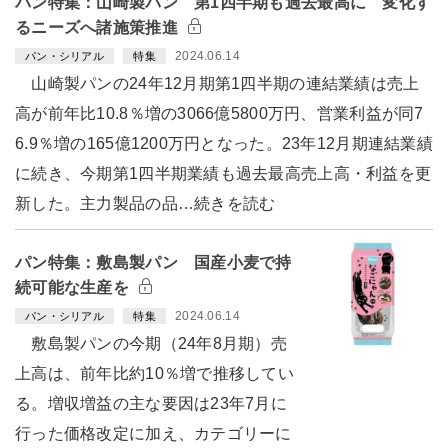
パン特集：山崎製パン 第1四半期も過去最高に 変化す
るニーズへ諸施策推進
2024.06.14
パン・シリアル
特集
山崎製パンの24年12月期第1四半期の連結業績は売上
高が前年比10.8％増の3066億5800万円、営業利益が同7
6.9％増の165億1200万円となった。23年12月期連結業績
に続き、今期第1四半期業績も過去最高売上高・利益を更
新した。主力製品の品…続きを読む
パン特集：敷島製パン 国産小麦で持
続可能な生産を
2024.06.14
パン・シリアル
特集
敷島製パンの今期（24年8月期）売
上高は、前年比約10％増で推移してい
る。増収増益の主な要因は23年7月に
行った価格改定に加え、カテゴリーに