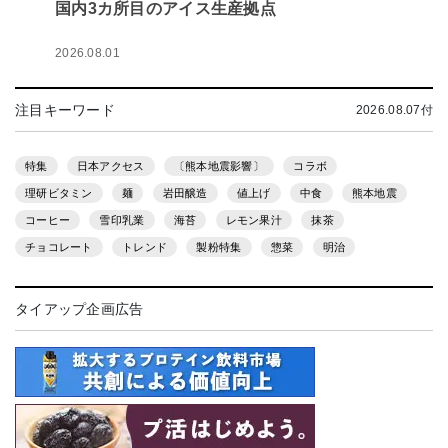
国内3カ所目のアイス生産拠点
2026.08.01
注目キーワード
2026.08.07付
特集
日本アクセス
〔熊本地震影響〕
コラボ
理研ビタミン
麺
岩田醸造
値上げ
中食
熊本地震
コーヒー
雪印乳業
海苔
レモン果汁
抹茶
チョコレート
トレンド
製粉特集
惣菜
明治
タイアップ企画広告