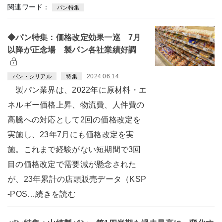
関連ワード：
パン特集
◆パン特集：価格改定効果一巡 7月
以降が正念場 製パン各社業績好調
2024.06.14
パン・シリアル
特集
製パン業界は、2022年に原材料・エ
ネルギー価格上昇、物流費、人件費の
高騰への対応として2回の価格改定を
実施し、23年7月にも価格改定を実
施。これまで経験がない短期間で3回
目の価格改定で需要減が懸念された
が、23年累計の店頭販売データ（KSP
-POS…続きを読む