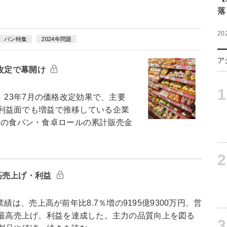
落
20
パン特集
2024年問題
ア
格改定で幕開け
1
。23年7月の価格改定効果で、主要
利益面でも増益で推移している企業
11月の食パン・食卓ロールの累計販売金
2
高売上げ・利益
は、売上高が前年比8.7％増の9195億9300万円、営
で過去最高売上げ、利益を達成した。主力の品質向上を図る
3