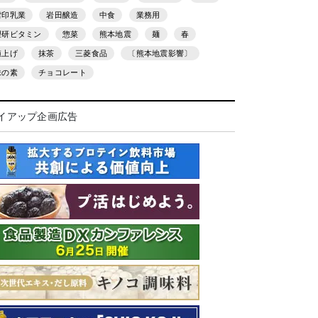
雪印乳業
岩田醸造
中食
業務用
理研ビタミン
惣菜
熊本地震
麺
春
値上げ
抹茶
三菱食品
〔熊本地震影響〕
味の素
チョコレート
イアップ企画広告