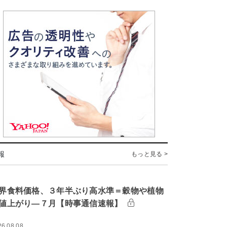
報
もっと見る >
界食料価格、３年半ぶり高水準＝穀物や植物
値上がり―７月【時事通信速報】
26.08.08