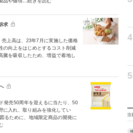
製品や値頃…続きを読む
訴求
4
売上高は、23年7月に実施した価格
性の向上をはじめとするコスト削減
高騰を吸収したため、増益で着地し
5
年へ
発売50周年を迎えるに当たり、50
野に入れ、取り組みを強化してい
注
図るために、地域限定商品の開発に
む