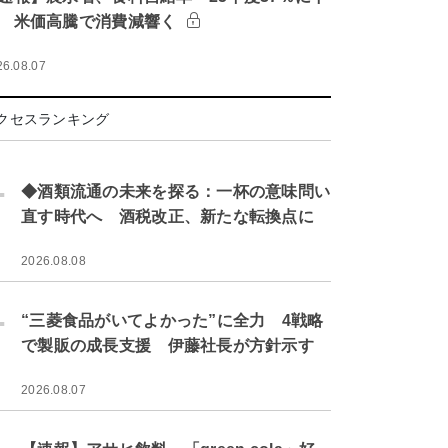
 米価高騰で消費減響く
26.08.07
クセスランキング
.
◆酒類流通の未来を探る：一杯の意味問い
直す時代へ 酒税改正、新たな転換点に
2026.08.08
.
“三菱食品がいてよかった”に全力 4戦略
で製販の成長支援 伊藤社長が方針示す
2026.08.07
.