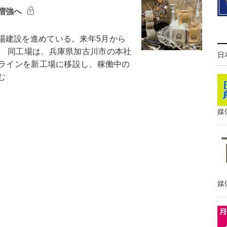
増強へ
建設を進めている。来年5月から
 同工場は、兵庫県加古川市の本社
日
造ラインを新工場に移設し、稼働中の
む
媒
媒