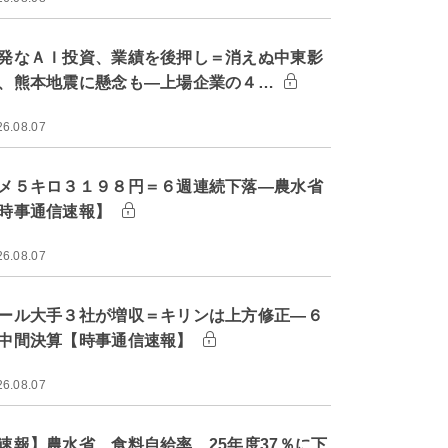
発なＡＩ投資、業績を後押し＝消えぬ中東影
、熊本地震に懸念も―上場企業の４…
26.08.07
メ５キロ３１９８円＝６週連続下落―農水省
時事通信速報】
26.08.07
ール大手３社が増収＝キリンは上方修正―６
中間決算【時事通信速報】
26.08.07
速報】農水省、食料自給率 25年度37％に下