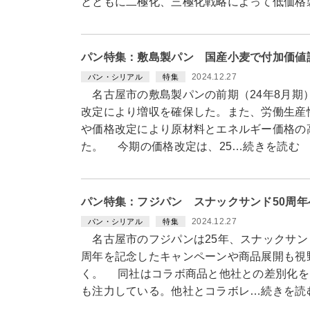
とともに二極化、三極化戦略によって低価格
パン特集：敷島製パン 国産小麦で付加価値
2024.12.27
パン・シリアル
特集
名古屋市の敷島製パンの前期（24年8月期）
改定により増収を確保した。また、労働生産
や価格改定により原材料とエネルギー価格の
た。 今期の価格改定は、25…続きを読む
パン特集：フジパン スナックサンド50周
2024.12.27
パン・シリアル
特集
名古屋市のフジパンは25年、スナックサンド
周年を記念したキャンペーンや商品展開も視
く。 同社はコラボ商品と他社との差別化を
も注力している。他社とコラボレ…続きを読