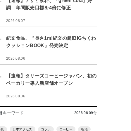
【速報】アサヒ飲料、「green cola」好
調 年間販売目標を4倍に修正
2026.08.07
.
紀文食品、『長さ1m!紀文の超!BIGちくわ
クッションBOOK』発売決定
2026.08.06
.
【速報】タリーズコーヒージャパン、初の
ベーカリー導入新店舗オープン
2026.08.06
目キーワード
2026.08.09付
特集
日本アクセス
コラボ
コーヒー
明治