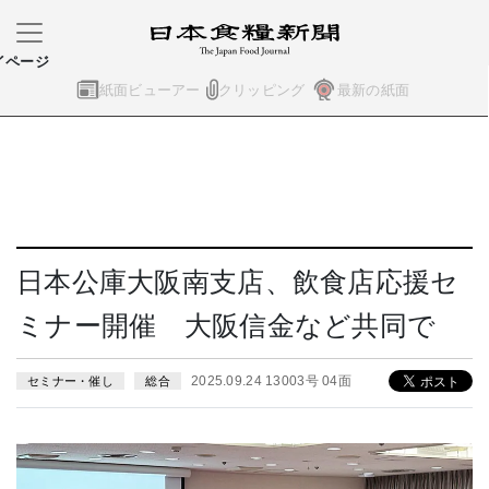
イページ
紙面ビューアー
クリッピング
最新の紙面
日本公庫大阪南支店、飲食店応援セ
ミナー開催 大阪信金など共同で
2025.09.24 13003号 04面
セミナー・催し
総合