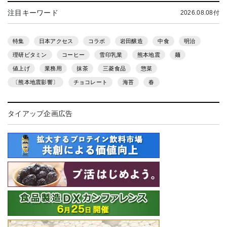
注目キーワード
2026.08.08付
特集
日本アクセス
コラボ
岩田醸造
中食
明治
理研ビタミン
コーヒー
雪印乳業
熊本地震
麺
値上げ
業務用
抹茶
三菱食品
惣菜
〔熊本地震影響〕
チョコレート
海苔
春
タイアップ企画広告