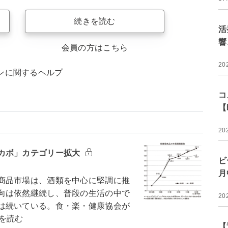
続きを読む
活
響
会員の方はこちら
20
ンに関するヘルプ
コ
【
20
カボ」カテゴリー拡大
ビ
月
商品市場は、酒類を中心に堅調に推
向は依然継続し、普段の生活の中で
20
は続いている。食・楽・健康協会が
を読む
【