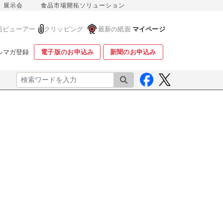
展示会
食品市場開拓ソリューション
面ビューアー
クリッピング
最新の紙面
マイページ
ルマガ登録
電子版のお申込み
新聞のお申込み
検索