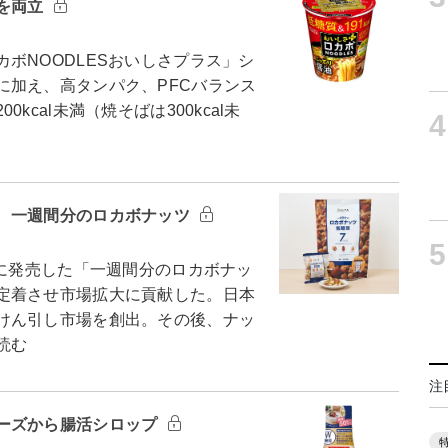
を両立
ボNOODLESおいしさプラス」シ
に加え、高タンパク、PFCバランス
cal未満（焼そばは300kcal未
4
 一週間分のロカボナッツ
5
月に発売した「一週間分のロカボナッ
定着させ市場拡大に貢献した。日本
けん引し市場を創出。その後、ナッ
読む
注
ーズから腸活シロップ