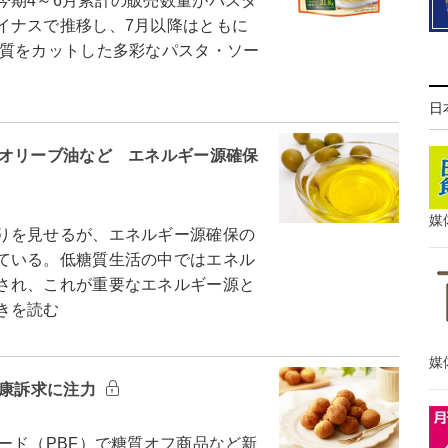
期4～6月累計の販売数量がパスタ
イナスで推移し、7月以降はともに
質をカットした多彩なパスタ・ソー
日
・オリーブ油など エネルギー源確保
媒
りを見せるが、エネルギー源確保の
ている。低糖質生活の中ではエネル
され、これが重要なエネルギー源と
きを読む
媒
健康訴求に注力
ード（PBF）で糖質オフ商品など新