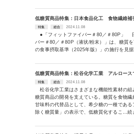
低糖質商品特集：日本食品化工 食物繊維補
2024.11.08
特集
総合
●「フィットファイバー＃80／＃80P」
バー＃80／＃80P（液状/粉末）」は、糖
の食事摂取基準（2025年版）」の施行を見
低糖質商品特集：松谷化学工業 アルロース
2024.11.08
特集
総合
松谷化学工業はさまざまな機能性素材の組
糖質商品の開発を支えている。糖質を食物繊
甘味料の代替品として、希少糖の一種である
除く糖質量」の表示で、低糖質化するこ…続