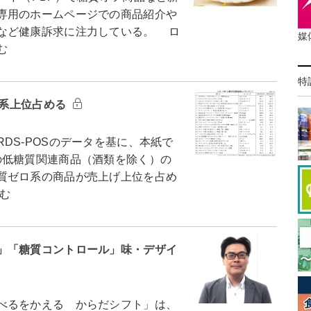
専用のホームページでの商品紹介や
など健康訴求に注力している。 ロ
媒
む
特
ロ系上位占める
S-POSのデータを基に、本紙で
の低糖質関連商品（酒類を除く）の
質ゼロ系の商品が売上げ上位を占め
む
」「糖質コントロール」味・デザイ
べるをかえる からだシフト」は、