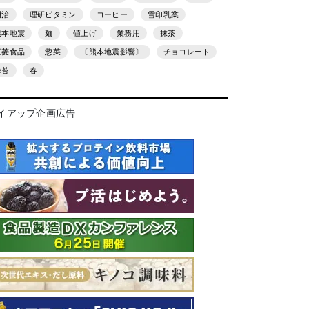
明治
理研ビタミン
コーヒー
雪印乳業
熊本地震
麺
値上げ
業務用
抹茶
三菱食品
惣菜
〔熊本地震影響〕
チョコレート
海苔
春
イアップ企画広告