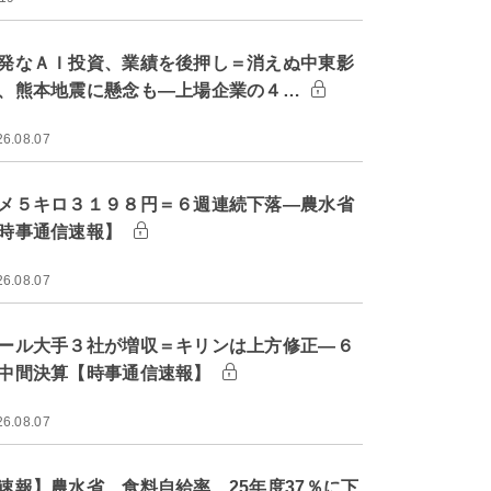
発なＡＩ投資、業績を後押し＝消えぬ中東影
、熊本地震に懸念も―上場企業の４…
26.08.07
メ５キロ３１９８円＝６週連続下落―農水省
時事通信速報】
26.08.07
ール大手３社が増収＝キリンは上方修正―６
中間決算【時事通信速報】
26.08.07
速報】農水省、食料自給率 25年度37％に下