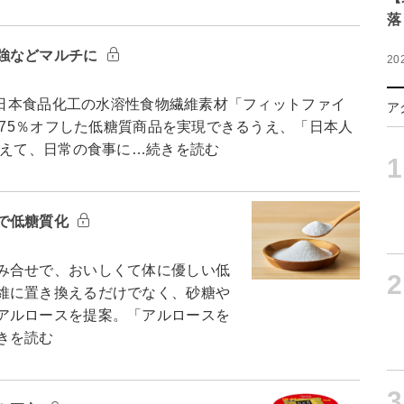
落
強などマルチに
20
 日本食品化工の水溶性食物繊維素材「フィットファイ
ア
質を75％オフした低糖質商品を実現できるうえ、「日本人
据えて、日常の食事に…続きを読む
1
で低糖質化
み合せで、おいしくて体に優しい低
2
維に置き換えるだけでなく、砂糖や
アルロースを提案。「アルロースを
きを読む
3