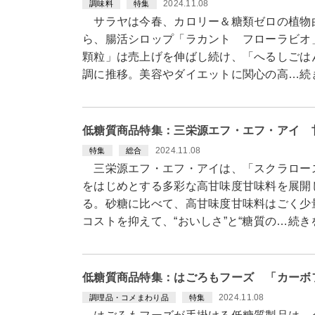
2024.11.08
調味料
特集
サラヤは今春、カロリー＆糖類ゼロの植物
ら、腸活シロップ「ラカント フローラビオ
顆粒」は売上げを伸ばし続け、「へるしごは
調に推移。美容やダイエットに関心の高…続
低糖質商品特集：三栄源エフ・エフ・アイ 
2024.11.08
特集
総合
三栄源エフ・エフ・アイは、「スクラロー
をはじめとする多彩な高甘味度甘味料を展開
る。砂糖に比べて、高甘味度甘味料はごく少
コストを抑えて、“おいしさ”と“糖質の…続き
低糖質商品特集：はごろもフーズ 「カーボ
2024.11.08
調理品・コメまわり品
特集