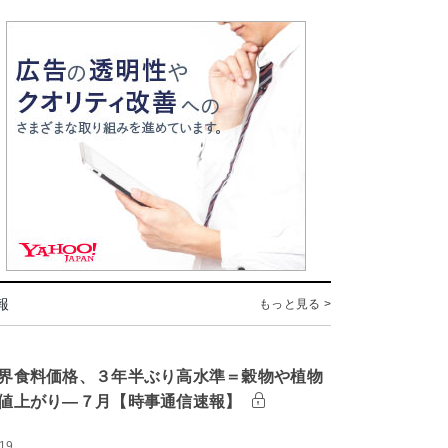
報
もっと見る >
界食料価格、３年半ぶり高水準＝穀物や植物
値上がり―７月【時事通信速報】
:19