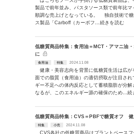
はごろもフーズが手掛ける低糖質製品は、今
製品で前年並み、パスタソース類で前年比マ
順調な売上げとなっている。 独自技術で糖
ス製品「Carboff（カーボフ…続きを読む
低糖質商品特集：食用油＝MCT・アマニ油
に
2024.11.08
食用油
特集
健康・美容志向を背景に低糖質生活は広が
面での脂質（食用油）の適切摂取が注目され
ギー不足への体内反応として蓄積脂肪が分解
なるが、このエネルギー源の確保のため…続
低糖質商品特集：CVS＝PBFで糖質オフ 
2024.11.08
特集
小売
CVS各社の低糖質商品はプラントベースフ