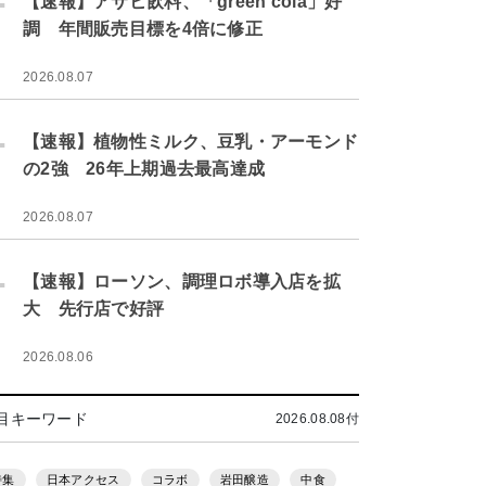
【速報】アサヒ飲料、「green cola」好
調 年間販売目標を4倍に修正
2026.08.07
.
【速報】植物性ミルク、豆乳・アーモンド
の2強 26年上期過去最高達成
2026.08.07
.
【速報】ローソン、調理ロボ導入店を拡
大 先行店で好評
2026.08.06
目キーワード
2026.08.08付
特集
日本アクセス
コラボ
岩田醸造
中食