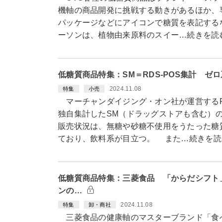
機軸の商品開発に挑戦する動きがあるほか、
パッケージなどにアイコンで糖質を表記する
ーソンは、植物由来原料のスイー…続きを読
低糖質商品特集：SM＝RDS-POS集計 ゼ
2024.11.08
特集
小売
マーチャンダイジング・オン社が運営するRD
独自集計したSM（ドラッグストアも含む）
販売状況は、無糖や砂糖不使用をうたった糖
ており、飲料系が目立つ。 また…続きを読
低糖質商品特集：三菱食品 「からだシフト
ンの…
2024.11.08
特集
卸・商社
三菱食品の健康軸のマスターブランド「食