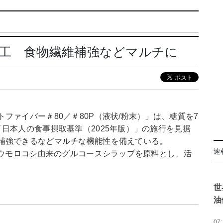
化工 食物繊維補強などマルチに
ファイバー＃80／＃80P（液状/粉末）」は、糖質を7
日本人の食事摂取基準（2025年版）」の施行を見据
補強できるなどマルチな機能性を備えている。
速
トウモロコシ由来のグルコースシラップを原料とし、活
世
油
07