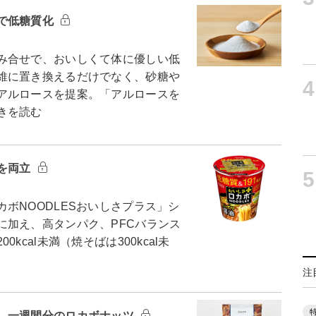
で低糖質化
み合せで、おいしくて体に優しい低
維に置き換えるだけでなく、砂糖や
4
アルロースを提案。「アルロースを
きを読む
を両立
5
ボNOODLESおいしさプラス」シ
に加え、高タンパク、PFCバランス
cal未満（焼そばは300kcal未
注
 一週間分のロカボナッツ