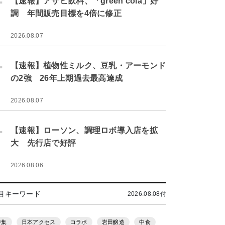
【速報】アサヒ飲料、「green cola」好
調 年間販売目標を4倍に修正
2026.08.07
.
【速報】植物性ミルク、豆乳・アーモンド
の2強 26年上期過去最高達成
2026.08.07
.
【速報】ローソン、調理ロボ導入店を拡
大 先行店で好評
2026.08.06
目キーワード
2026.08.08付
特集
日本アクセス
コラボ
岩田醸造
中食