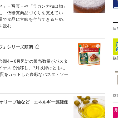
ス」＝写真＝や「ラカンカ抽出物」
し、低糖質商品づくりを支えてい
量で食品に甘味を付与できるため、
を読む
日
フ」シリーズ順調
媒
期4～6月累計の販売数量がパスタ
イナスで推移し、7月以降はともに
質をカットした多彩なパスタ・ソー
媒
・オリーブ油など エネルギー源確保