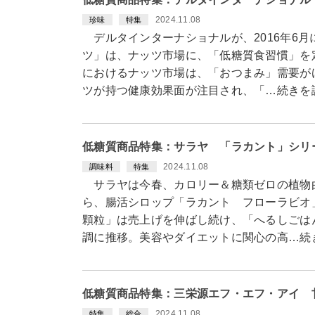
2024.11.08
珍味
特集
デルタインターナショナルが、2016年6
ツ」は、ナッツ市場に、「低糖質食習慣」を
におけるナッツ市場は、「おつまみ」需要が
ツが持つ健康効果面が注目され、「…続きを
低糖質商品特集：サラヤ 「ラカント」シリ
2024.11.08
調味料
特集
サラヤは今春、カロリー＆糖類ゼロの植物
ら、腸活シロップ「ラカント フローラビオ
顆粒」は売上げを伸ばし続け、「へるしごは
調に推移。美容やダイエットに関心の高…続
低糖質商品特集：三栄源エフ・エフ・アイ 
2024.11.08
特集
総合