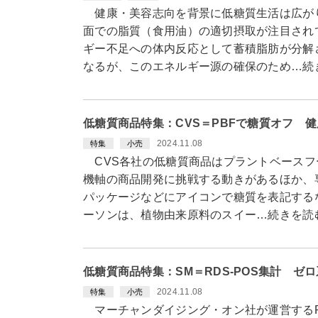
健康・美容志向を背景に低糖質生活は広が
面での脂質（食用油）の適切摂取が注目され
ギー不足への体内反応として蓄積脂肪が分解
なるが、このエネルギー源の確保のため…続
低糖質商品特集：CVS＝PBFで糖質オフ 
2024.11.08
特集
小売
CVS各社の低糖質商品はプラントベースフ
機軸の商品開発に挑戦する動きがあるほか、
パッケージなどにアイコンで糖質を表記する
ーソンは、植物由来原料のスイー…続きを読
低糖質商品特集：SM＝RDS-POS集計 ゼ
2024.11.08
特集
小売
マーチャンダイジング・オン社が運営するRD