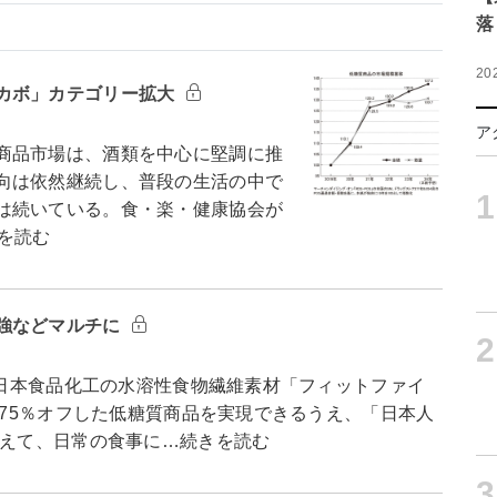
落
20
カボ」カテゴリー拡大
ア
商品市場は、酒類を中心に堅調に推
向は依然継続し、普段の生活の中で
1
は続いている。食・楽・健康協会が
を読む
強などマルチに
2
 日本食品化工の水溶性食物繊維素材「フィットファイ
質を75％オフした低糖質商品を実現できるうえ、「日本人
据えて、日常の食事に…続きを読む
3