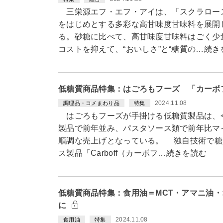
三栄源エフ・エフ・アイは、「スクラロー
をはじめとする多彩な高甘味度甘味料を展開
る。砂糖に比べて、高甘味度甘味料はごく少
コストを抑えて、“おいしさ”と“糖質の…続き
低糖質商品特集：はごろもフーズ 「カーボ
2024.11.08
調理品・コメまわり品
特集
はごろもフーズが手掛ける低糖質製品は、今
製品で前年並み、パスタソース類で前年比マ
順調な売上げとなっている。 独自技術で糖
ス製品「Carboff（カーボフ…続きを読む
低糖質商品特集：食用油＝MCT・アマニ油
に
2024.11.08
食用油
特集