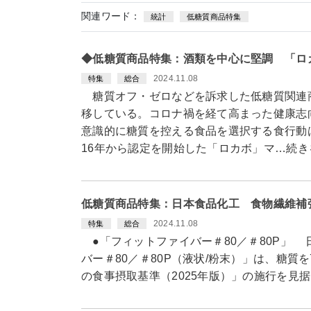
関連ワード：
統計
低糖質商品特集
◆低糖質商品特集：酒類を中心に堅調 「ロ
2024.11.08
特集
総合
糖質オフ・ゼロなどを訴求した低糖質関連
移している。コロナ禍を経て高まった健康志
意識的に糖質を控える食品を選択する食行動
16年から認定を開始した「ロカボ」マ…続き
低糖質商品特集：日本食品化工 食物繊維補
2024.11.08
特集
総合
●「フィットファイバー＃80／＃80P」
バー＃80／＃80P（液状/粉末）」は、糖
の食事摂取基準（2025年版）」の施行を見