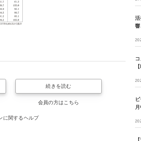
活
響
20
コ
【
20
続きを読む
ビ
会員の方はこちら
月
ンに関するヘルプ
20
【