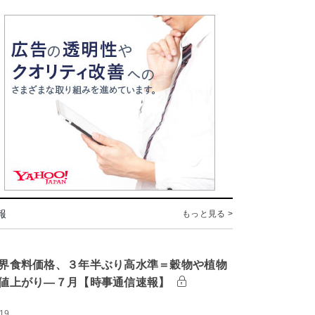
報
もっと見る >
界食料価格、３年半ぶり高水準＝穀物や植物
値上がり―７月【時事通信速報】
:19