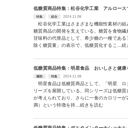
低糖質商品特集：松谷化学工業 アルロース
2024.11.08
特集
総合
松谷化学工業はさまざまな機能性素材の組
糖質商品の開発を支えている。糖質を食物繊
甘味料の代替品として、希少糖の一種である
除く糖質量」の表示で、低糖質化するこ…続
低糖質商品特集：明星食品 おいしさと健康
2024.11.08
麺類
特集
明星食品は低糖質商品として、「明星 ロカ
リーズを展開している。同シリーズは低糖質
が考えられており、さらに一食のカロリーが200k
満）という特徴を持…続きを読む
低糖質商品特集：デルタインターナショナル