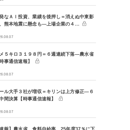
発なＡＩ投資、業績を後押し＝消えぬ中東影
、熊本地震に懸念も―上場企業の４…
26.08.07
メ５キロ３１９８円＝６週連続下落―農水省
時事通信速報】
26.08.07
ール大手３社が増収＝キリンは上方修正―６
中間決算【時事通信速報】
26.08.07
速報】農水省、食料自給率 25年度37％に下