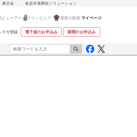
展示会
食品市場開拓ソリューション
面ビューアー
クリッピング
最新の紙面
マイページ
ルマガ登録
電子版のお申込み
新聞のお申込み
検索