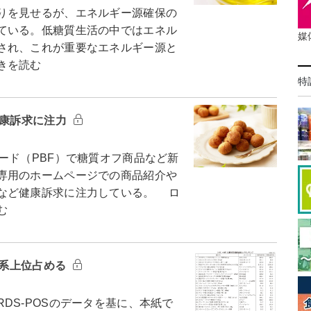
りを見せるが、エネルギー源確保の
ている。低糖質生活の中ではエネル
媒
され、これが重要なエネルギー源と
きを読む
特
健康訴求に注力
ード（PBF）で糖質オフ商品など新
専用のホームページでの商品紹介や
など健康訴求に注力している。 ロ
む
ロ系上位占める
S-POSのデータを基に、本紙で