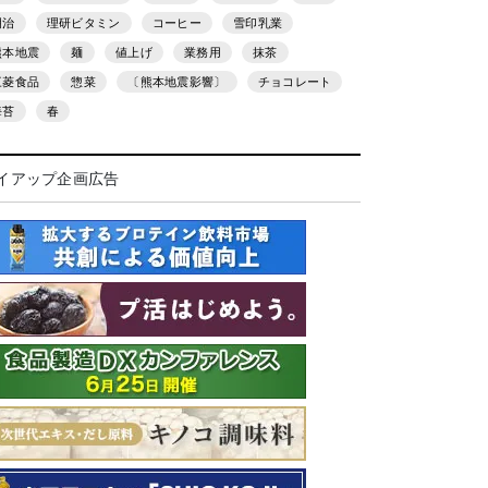
明治
理研ビタミン
コーヒー
雪印乳業
熊本地震
麺
値上げ
業務用
抹茶
三菱食品
惣菜
〔熊本地震影響〕
チョコレート
海苔
春
イアップ企画広告