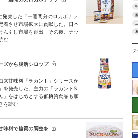
月に発売した「一週間分のロカボナッ
定着させ市場拡大に貢献した。日本
けん引し市場を創出。その後、ナッ
読む
タ
ーズから腸活シロップ
由来甘味料「ラカント」シリーズか
」を発売した。主力の「ラカントS
ん」をはじめとする低糖質食品も順
きを読む
甘味料で糖質の調整を