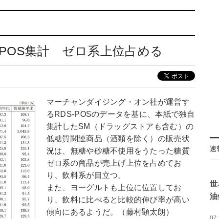
-POS集計 ゼロ系上位占める
マーチャンダイジング・オン社が運営す
るRDS-POSのデータを基に、本紙で独自
集計したSM（ドラッグストアも含む）の
低糖質関連商品（酒類を除く）の販売状
速
況は、無糖や砂糖不使用をうたった糖質
ゼロ系の商品が売上げ上位を占めてお
り、飲料系が目立つ。
世
また、ヨーグルトも上位に位置してお
油
り、飲料に比べると比較的伸び率が高い
傾向にあるようだ。（藤村顕太朗）
07