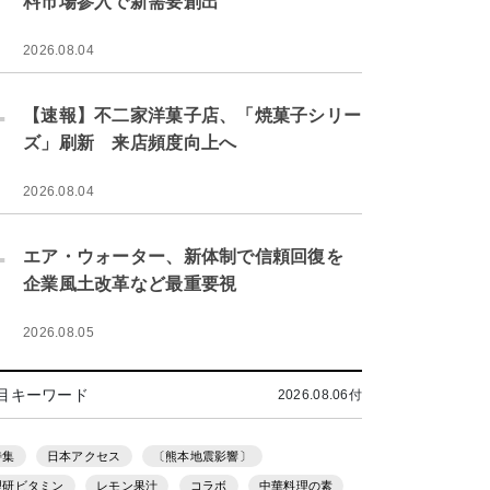
料市場参入で新需要創出
2026.08.04
.
【速報】不二家洋菓子店、「焼菓子シリー
ズ」刷新 来店頻度向上へ
2026.08.04
.
エア・ウォーター、新体制で信頼回復を
企業風土改革など最重要視
2026.08.05
目キーワード
2026.08.06付
特集
日本アクセス
〔熊本地震影響〕
理研ビタミン
レモン果汁
コラボ
中華料理の素