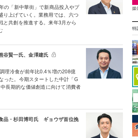
年の「新中華街」で新商品投入やプ
媒
盛り上げていく。業務用では、六つ
戦と共創を推進する。来年3月から
特
む
熊谷賢一氏、金澤建氏
理冷食が前年比0.4％増の208億
となった。今期スタートした中計「G
度）で、中長期的な価値創造に向けて消費者
食品・杉田博司氏 ギョウザ首位挽