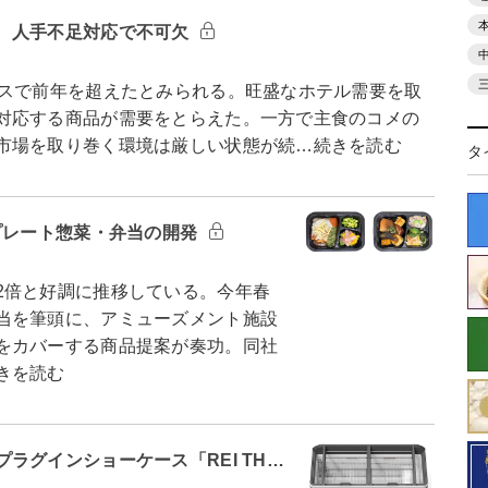
 人手不足対応で不可欠
スで前年を超えたとみられる。旺盛なホテル需要を取
対応する商品が需要をとらえた。一方で主食のコメの
市場を取り巻く環境は厳しい状態が続…続きを読む
タ
プレート惣菜・弁当の開発
倍と好調に推移している。今年春
当を筆頭に、アミューズメント施設
をカバーする商品提案が奏功。同社
きを読む
ラグインショーケース「REI TH…