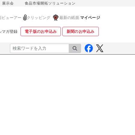
展示会
食品市場開拓ソリューション
面ビューアー
クリッピング
最新の紙面
マイページ
ルマガ登録
電子版のお申込み
新聞のお申込み
検索