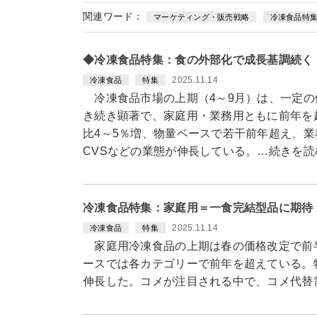
関連ワード：
マーケティング・販売戦略
冷凍食品特
◆冷凍食品特集：食の外部化で成長基調続く
2025.11.14
冷凍食品
特集
冷凍食品市場の上期（4～9月）は、一定の
き続き顕著で、家庭用・業務用ともに前年を
比4～5％増、物量ベースで若干前年超え、
CVSなどの業態が伸長している。…続きを読
冷凍食品特集：家庭用＝一食完結型品に期待
2025.11.14
冷凍食品
特集
家庭用冷凍食品の上期は春の価格改定で前半
ースでは各カテゴリーで前年を超えている。特
伸長した。コメが注目される中で、コメ代替