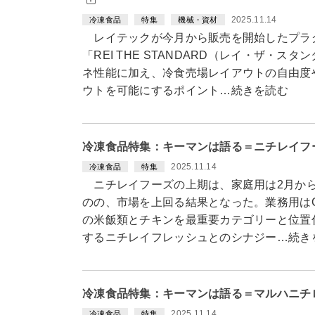
2025.11.14
冷凍食品
特集
機械・資材
レイテックが今月から販売を開始したプラ
「REI THE STANDARD（レイ・ザ・
ネ性能に加え、冷食売場レイアウトの自由度
ウトを可能にするポイント…続きを読む
冷凍食品特集：キーマンは語る＝ニチレイフ
2025.11.14
冷凍食品
特集
ニチレイフーズの上期は、家庭用は2月から
のの、市場を上回る結果となった。業務用は
の米飯類とチキンを最重要カテゴリーと位置
するニチレイフレッシュとのシナジー…続き
冷凍食品特集：キーマンは語る＝マルハニチ
2025.11.14
冷凍食品
特集