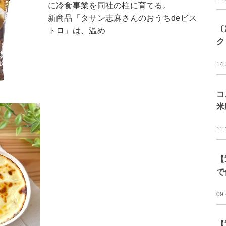
に冷食事業を同社の柱に育てる。
新商品「タサン志麻さんのおうちdeビス
〔
トロ」は、温め
ク
14
コ
米
11:
【
で
09
【