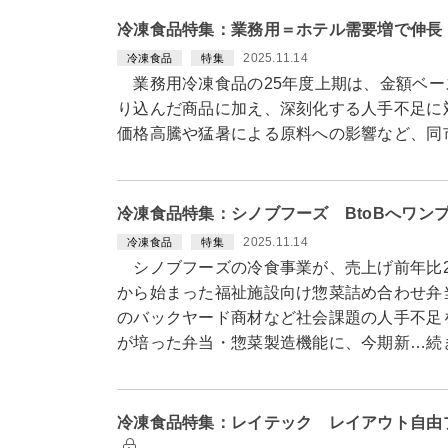
冷凍食品特集：業務用＝ホテル需要増で伸長
2025.11.14
冷凍食品
特集
業務用冷凍食品の25年度上期は、金額ベー
り込んだ商品に加え、深刻化する人手不足に
価格高騰や猛暑による原料への影響など、同
冷凍食品特集：シノブフーズ BtoBへワン
2025.11.14
冷凍食品
特集
シノブフーズの冷食事業が、売上げ前年比2
から始まった福祉施設向け惣菜詰め合わせ弁
のバックヤード商材など社会課題の人手不足
が培った弁当・惣菜製造機能に、今期新…続
冷凍食品特集：レイテック レイアウト自由プ