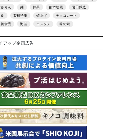
本みりん
麺
抹茶
熊本地震
岩田醸造
中食
製粉特集
値上げ
チョコレート
三菱食品
海苔
コンソメ
味の素
イアップ企画広告