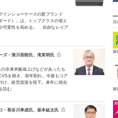
グインショーケースの新ブランド
スタンダード）」は、トップクラスの省エ
日
や可変性を高める。 自由なレイア
媒
ーズ・清川吾朗氏、滝英明氏
の冷凍米飯値上げなどがあったも
CVSを除き、前年割れ。今後もコア
付け、経営資源を投下。来年に統合
媒
を読む
ロ・長谷川孝成氏、坂本紘太氏