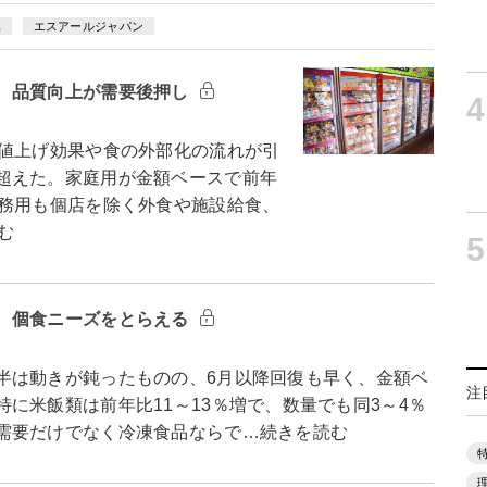
集
エスアールジャパン
 品質向上が需要後押し
4
値上げ効果や食の外部化の流れが引
超えた。家庭用が金額ベースで前年
業務用も個店を除く外食や施設給食、
む
5
 個食ニーズをとらえる
は動きが鈍ったものの、6月以降回復も早く、金額ベ
注
に米飯類は前年比11～13％増で、数量でも同3～4％
需要だけでなく冷凍食品ならで…続きを読む