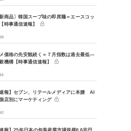
新商品〕韓国スープ味の即席麺＝エースコッ
【時事通信速報】
:36
メ価格の先安観続く＝７月指数は過去最低―
穀機構【時事通信速報】
18
速報】セブン、リテールメディアに本腰 AI
個店別にマーケティング
:42
速報】25年日本の包装産業市場規模6.6兆円