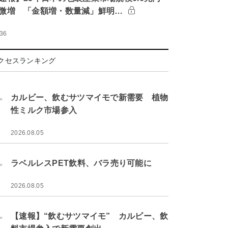
微増 「金額増・数量減」鮮明…
:36
クセスランキング
.
カルビー、飲むサツマイモで新需要 植物
性ミルク市場参入
2026.08.05
.
ラベルレスPET飲料、バラ売り可能に
2026.08.05
.
【速報】“飲むサツマイモ” カルビー、飲