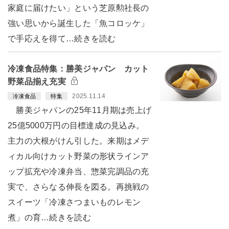
家庭に届けたい」という芝原勲社長の
強い思いから誕生した「魚コロッケ」
で手応えを得て…続きを読む
冷凍食品特集：勝美ジャパン カット
野菜品揃え充実
2025.11.14
冷凍食品
特集
勝美ジャパンの25年11月期は売上げ
25億5000万円の目標達成の見込み。
主力の大根がけん引した。来期はメデ
ィカル向けカット野菜の形状ラインア
ップ拡充や冷凍弁当、惣菜完調品の充
実で、さらなる伸長を図る。再挑戦の
スイーツ「冷凍さつまいものレモン
煮」の育…続きを読む