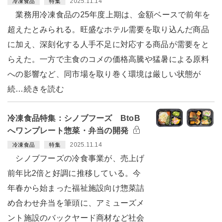
2025.11.14
冷凍食品
特集
業務用冷凍食品の25年度上期は、金額ベースで前年を
超えたとみられる。旺盛なホテル需要を取り込んだ商品
に加え、深刻化する人手不足に対応する商品が需要をと
らえた。一方で主食のコメの価格高騰や猛暑による原料
への影響など、同市場を取り巻く環境は厳しい状態が
続…続きを読む
冷凍食品特集：シノブフーズ BtoB
へワンプレート惣菜・弁当の開発
2025.11.14
冷凍食品
特集
シノブフーズの冷食事業が、売上げ
前年比2倍と好調に推移している。今
年春から始まった福祉施設向け惣菜詰
め合わせ弁当を筆頭に、アミューズメ
ント施設のバックヤード商材など社会