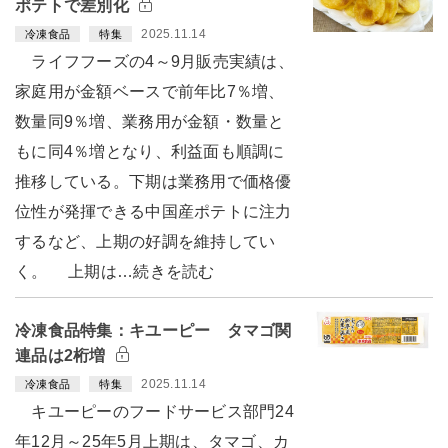
ポテトで差別化
2025.11.14
冷凍食品
特集
ライフフーズの4～9月販売実績は、
家庭用が金額ベースで前年比7％増、
数量同9％増、業務用が金額・数量と
もに同4％増となり、利益面も順調に
推移している。下期は業務用で価格優
位性が発揮できる中国産ポテトに注力
するなど、上期の好調を維持してい
く。 上期は…続きを読む
冷凍食品特集：キユーピー タマゴ関
連品は2桁増
2025.11.14
冷凍食品
特集
キユーピーのフードサービス部門24
年12月～25年5月上期は、タマゴ、カ