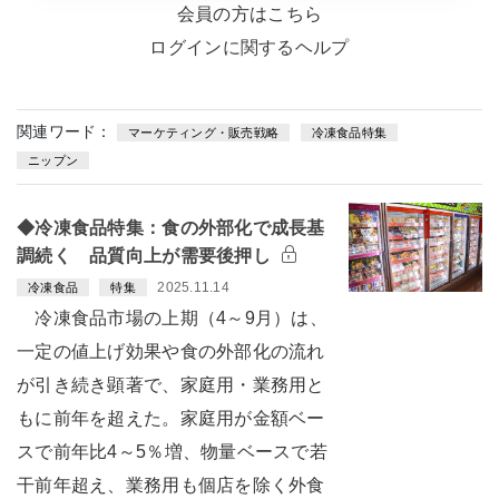
会員の方はこちら
ログインに関するヘルプ
関連ワード：
マーケティング・販売戦略
冷凍食品特集
ニップン
◆冷凍食品特集：食の外部化で成長基
調続く 品質向上が需要後押し
2025.11.14
冷凍食品
特集
冷凍食品市場の上期（4～9月）は、
一定の値上げ効果や食の外部化の流れ
が引き続き顕著で、家庭用・業務用と
もに前年を超えた。家庭用が金額ベー
スで前年比4～5％増、物量ベースで若
干前年超え、業務用も個店を除く外食