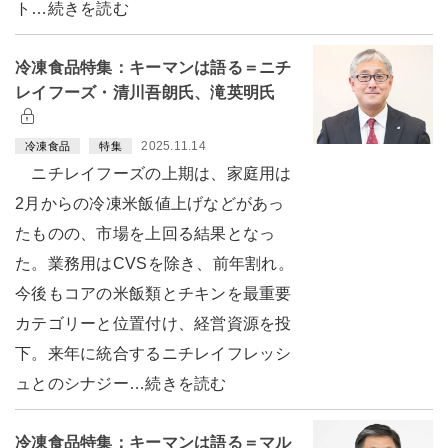
ト…続きを読む
冷凍食品特集：キーマンは語る＝ニチ
レイフーズ・清川吾朗氏、滝英明氏
2025.11.14
冷凍食品
特集
ニチレイフーズの上期は、家庭用は
2月からの冷凍米飯値上げなどがあっ
たものの、市場を上回る結果となっ
た。業務用はCVSを除き、前年割れ。
今後もコアの米飯類とチキンを最重要
カテゴリーと位置付け、経営資源を投
下。来年に統合するニチレイフレッシ
ュとのシナジー…続きを読む
冷凍食品特集：キーマンは語る＝マル