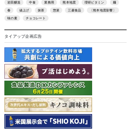
岩田醸造
中食
業務用
熊本地震
理研ビタミン
麺
春
値上げ
抹茶
惣菜
三菱食品
〔熊本地震影響〕
味の素
チョコレート
タイアップ企画広告