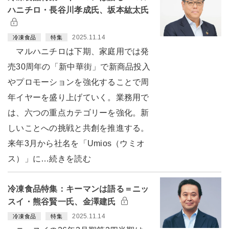
ハニチロ・長谷川孝成氏、坂本紘太氏
2025.11.14
冷凍食品
特集
マルハニチロは下期、家庭用では発
売30周年の「新中華街」で新商品投入
やプロモーションを強化することで周
年イヤーを盛り上げていく。業務用で
は、六つの重点カテゴリーを強化。新
しいことへの挑戦と共創を推進する。
来年3月から社名を「Umios（ウミオ
ス）」に…続きを読む
冷凍食品特集：キーマンは語る＝ニッ
スイ・熊谷賢一氏、金澤建氏
2025.11.14
冷凍食品
特集