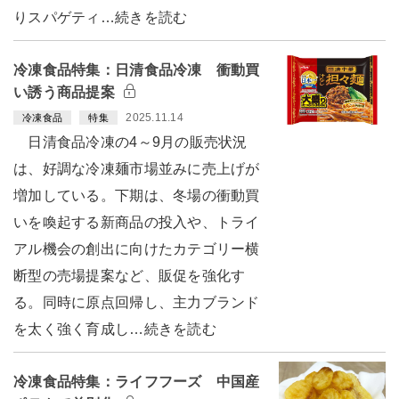
りスパゲティ…続きを読む
冷凍食品特集：日清食品冷凍 衝動買
い誘う商品提案
2025.11.14
冷凍食品
特集
日清食品冷凍の4～9月の販売状況
は、好調な冷凍麺市場並みに売上げが
増加している。下期は、冬場の衝動買
いを喚起する新商品の投入や、トライ
アル機会の創出に向けたカテゴリー横
断型の売場提案など、販促を強化す
る。同時に原点回帰し、主力ブランド
を太く強く育成し…続きを読む
冷凍食品特集：ライフフーズ 中国産