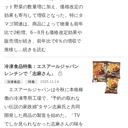
ット野菜の数量増に加え、価格改定の
効果も寄与して増収となった。特にタ
マゴ関連は、商品によって物量も前年
比で2桁増。6～8月も価格改定効果や
販売増が続き、前年比で6％の増収で
推移し…続きを読む
冷凍食品特集：エスアールジャパン
レンチンで「志麻さん」
2025.11.14
冷凍食品
特集
エスアールジャパンは今秋に本格稼
働の冷凍専用工場で、“予約の取れな
い伝説の家政婦”タサン志麻氏と共同
開発した商品の製造を始めた。「TV
でしか見られなかった志麻さんの味を