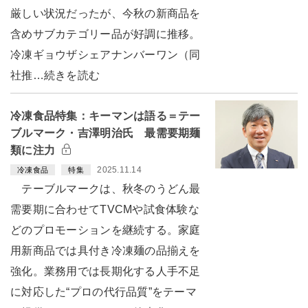
厳しい状況だったが、今秋の新商品を
含めサブカテゴリー品が好調に推移。
冷凍ギョウザシェアナンバーワン（同
社推…続きを読む
冷凍食品特集：キーマンは語る＝テー
ブルマーク・吉澤明治氏 最需要期麺
類に注力
2025.11.14
冷凍食品
特集
テーブルマークは、秋冬のうどん最
需要期に合わせてTVCMや試食体験な
どのプロモーションを継続する。家庭
用新商品では具付き冷凍麺の品揃えを
強化。業務用では長期化する人手不足
に対応した“プロの代行品質”をテーマ