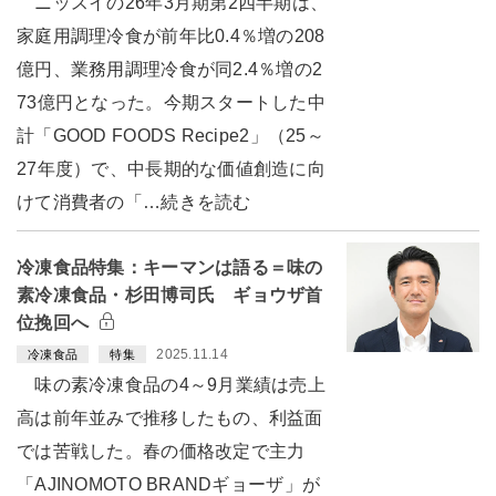
ニッスイの26年3月期第2四半期は、
家庭用調理冷食が前年比0.4％増の208
億円、業務用調理冷食が同2.4％増の2
73億円となった。今期スタートした中
計「GOOD FOODS Recipe2」（25～
27年度）で、中長期的な価値創造に向
けて消費者の「…続きを読む
冷凍食品特集：キーマンは語る＝味の
素冷凍食品・杉田博司氏 ギョウザ首
位挽回へ
2025.11.14
冷凍食品
特集
味の素冷凍食品の4～9月業績は売上
高は前年並みで推移したもの、利益面
では苦戦した。春の価格改定で主力
「AJINOMOTO BRANDギョーザ」が