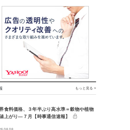
報
もっと見る >
界食料価格、３年半ぶり高水準＝穀物や植物
値上がり―７月【時事通信速報】
26.08.08