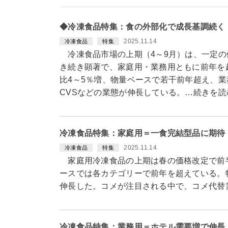
◆冷凍食品特集：食の外部化で成長基調続く
2025.11.14
冷凍食品
特集
冷凍食品市場の上期（4～9月）は、一定の
き続き顕著で、家庭用・業務用ともに前年を
比4～5％増、物量ベースで若干前年超え、
CVSなどの業態が伸長している。…続きを読
冷凍食品特集：家庭用＝一食完結型品に期待
2025.11.14
冷凍食品
特集
家庭用冷凍食品の上期は春の価格改定で前半
ースでは各カテゴリーで前年を超えている。特
伸長した。コメが注目される中で、コメ代替
冷凍食品特集：業務用＝ホテル需要増で伸長