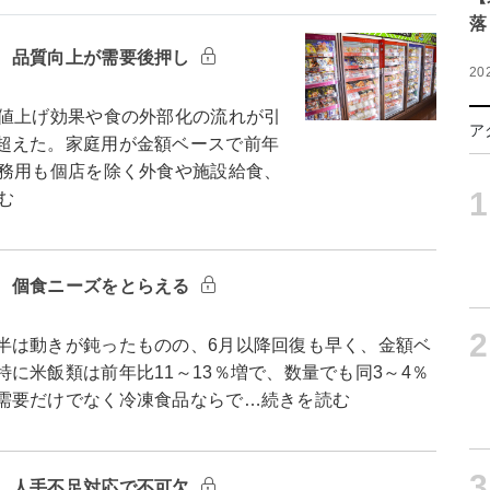
落
 品質向上が需要後押し
20
値上げ効果や食の外部化の流れが引
ア
超えた。家庭用が金額ベースで前年
業務用も個店を除く外食や施設給食、
1
む
 個食ニーズをとらえる
2
は動きが鈍ったものの、6月以降回復も早く、金額ベ
に米飯類は前年比11～13％増で、数量でも同3～4％
需要だけでなく冷凍食品ならで…続きを読む
3
 人手不足対応で不可欠