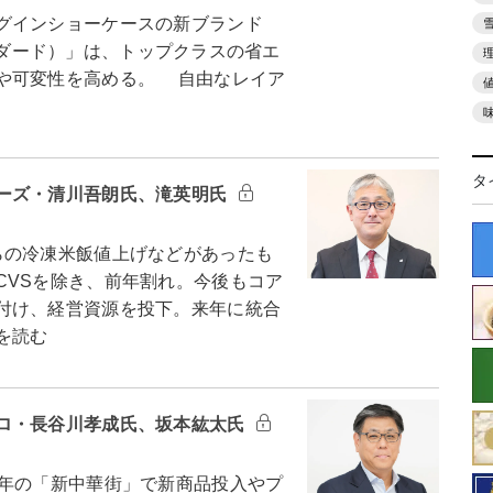
グインショーケースの新ブランド
スタンダード）」は、トップクラスの省エ
や可変性を高める。 自由なレイア
タ
ーズ・清川吾朗氏、滝英明氏
の冷凍米飯値上げなどがあったも
CVSを除き、前年割れ。今後もコア
付け、経営資源を投下。来年に統合
を読む
ロ・長谷川孝成氏、坂本紘太氏
年の「新中華街」で新商品投入やプ