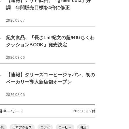
【速報】アサヒ飲料、「green cola」好
調 年間販売目標を4倍に修正
2026.08.07
.
紀文食品、『長さ1m!紀文の超!BIGちくわ
クッションBOOK』発売決定
2026.08.06
.
【速報】タリーズコーヒージャパン、初の
ベーカリー導入新店舗オープン
2026.08.06
目キーワード
2026.08.09付
特集
日本アクセス
コラボ
コーヒー
明治