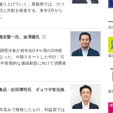
盛り上げていく。業務用では、六つ
戦と共創を推進する。来年3月から
む
日
熊谷賢一氏、金澤建氏
理冷食が前年比0.4％増の208億
媒
となった。今期スタートした中計「G
度）で、中長期的な価値創造に向けて消費者
食品・杉田博司氏 ギョウザ首位挽
媒
年並みで推移したもの、利益面では