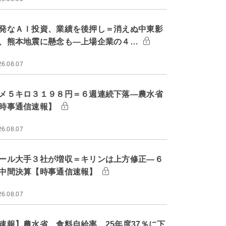
発なＡＩ投資、業績を後押し＝消えぬ中東影
、熊本地震に懸念も―上場企業の４…
26.08.07
メ５キロ３１９８円＝６週連続下落―農水省
時事通信速報】
26.08.07
ール大手３社が増収＝キリンは上方修正―６
中間決算【時事通信速報】
26.08.07
速報】農水省、食料自給率 25年度37％に下