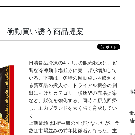
 衝動買い誘う商品提案
日清食品冷凍の4～9月の販売状況は、好
調な冷凍麺市場並みに売上げが増加して
いる。下期は、冬場の衝動買いを喚起す
る新商品の投入や、トライアル機会の創
速
出に向けたカテゴリー横断型の売場提案
など、販促を強化する。同時に原点回帰
し、主力ブランドを太く強く育成してい
世
く。
油
上期業績は1桁中盤の伸びとなったが、食
数は市場並みの前年比微増となった。主
20