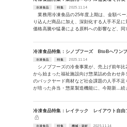
2025.11.14
冷凍食品
特集
業務用冷凍食品の25年度上期は、金額ベー
り込んだ商品に加え、深刻化する人手不足に
価格高騰や猛暑による原料への影響など、同
冷凍食品特集：シノブフーズ BtoBへワン
2025.11.14
冷凍食品
特集
シノブフーズの冷食事業が、売上げ前年比2
から始まった福祉施設向け惣菜詰め合わせ弁
のバックヤード商材など社会課題の人手不足
が培った弁当・惣菜製造機能に、今期新…続
冷凍食品特集：レイテック レイアウト自由プ
2025.11.14
冷凍食品
特集
機械・資材