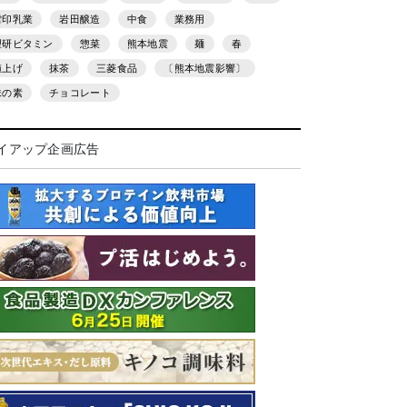
雪印乳業
岩田醸造
中食
業務用
理研ビタミン
惣菜
熊本地震
麺
春
値上げ
抹茶
三菱食品
〔熊本地震影響〕
味の素
チョコレート
イアップ企画広告