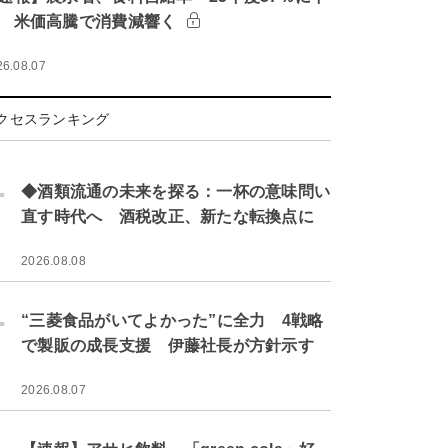
 米価高騰で消費減響く
26.08.07
クセスランキング
.
◆酒類流通の未来を探る：一杯の意味問い
直す時代へ 酒税改正、新たな転換点に
2026.08.08
.
“三菱食品がいてよかった”に全力 4戦略
で製販の成長支援 伊藤社長が方針示す
2026.08.07
.