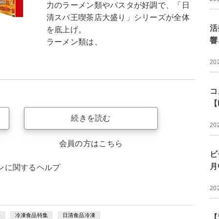
力のラーメン類やパスタが好調で、「日
清スパ王喫茶店大盛り」シリーズが全体
活
を底上げ。
響
ラーメン類は、
20
コ
【
続きを読む
20
会員の方はこちら
ビ
月
ンに関するヘルプ
20
略
冷凍食品特集
日清食品冷凍
【