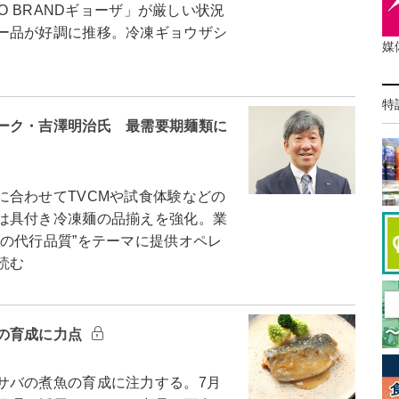
O BRANDギョーザ」が厳しい状況
ー品が好調に推移。冷凍ギョウザシ
媒
特
ーク・吉澤明治氏 最需要期麺類に
合わせてTVCMや試食体験などの
は具付き冷凍麺の品揃えを強化。業
の代行品質”をテーマに提供オペレ
読む
の育成に力点
バの煮魚の育成に注力する。7月