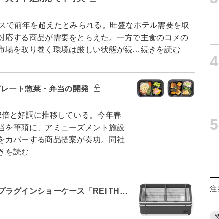
スで前年を超えたとみられる。旺盛なホテル需要を取
対応する商品が需要をとらえた。一方で主食のコメの
市場を取り巻く環境は厳しい状態が続…続きを読む
4
プレート惣菜・弁当の開発
倍と好調に推移している。今年春
5
当を筆頭に、アミューズメント施設
をカバーする商品提案が奏功。同社
きを読む
注
ラグインショーケース「REI TH…