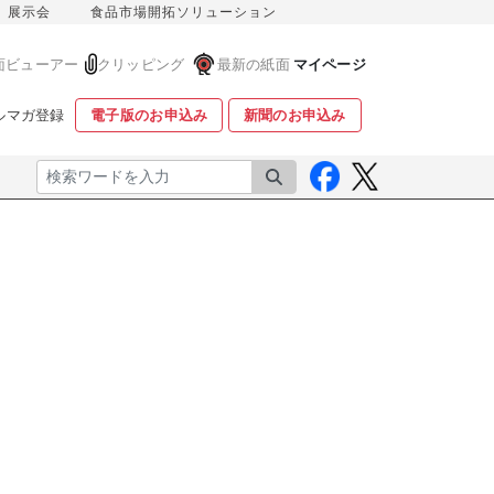
展示会
食品市場開拓ソリューション
面ビューアー
クリッピング
最新の紙面
マイページ
ルマガ登録
電子版のお申込み
新聞のお申込み
検索