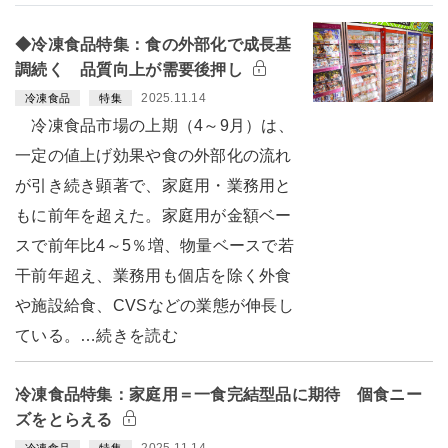
◆冷凍食品特集：食の外部化で成長基
調続く 品質向上が需要後押し
2025.11.14
冷凍食品
特集
冷凍食品市場の上期（4～9月）は、
一定の値上げ効果や食の外部化の流れ
が引き続き顕著で、家庭用・業務用と
もに前年を超えた。家庭用が金額ベー
スで前年比4～5％増、物量ベースで若
干前年超え、業務用も個店を除く外食
や施設給食、CVSなどの業態が伸長し
ている。…続きを読む
冷凍食品特集：家庭用＝一食完結型品に期待 個食ニー
ズをとらえる
2025.11.14
冷凍食品
特集