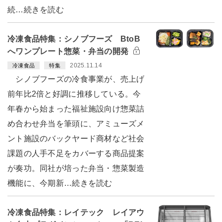
続…続きを読む
冷凍食品特集：シノブフーズ BtoB
へワンプレート惣菜・弁当の開発
2025.11.14
冷凍食品
特集
シノブフーズの冷食事業が、売上げ
前年比2倍と好調に推移している。今
年春から始まった福祉施設向け惣菜詰
め合わせ弁当を筆頭に、アミューズメ
ント施設のバックヤード商材など社会
課題の人手不足をカバーする商品提案
が奏功。同社が培った弁当・惣菜製造
機能に、今期新…続きを読む
冷凍食品特集：レイテック レイアウ