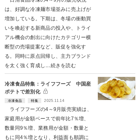
は、好調な冷凍麺市場並みに売上げが
増加している。下期は、冬場の衝動買
いを喚起する新商品の投入や、トライ
アル機会の創出に向けたカテゴリー横
断型の売場提案など、販促を強化す
る。同時に原点回帰し、主力ブランド
を太く強く育成し…続きを読む
冷凍食品特集：ライフフーズ 中国産
ポテトで差別化
2025.11.14
冷凍食品
特集
ライフフーズの4～9月販売実績は、
家庭用が金額ベースで前年比7％増、
数量同9％増、業務用が金額・数量と
もに同4％増となり、利益面も順調に