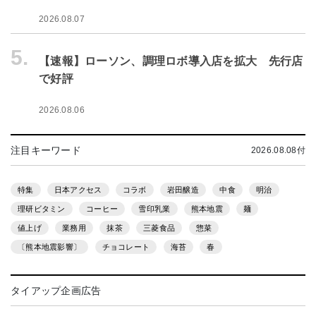
2026.08.07
5.
【速報】ローソン、調理ロボ導入店を拡大 先行店
で好評
2026.08.06
注目キーワード
2026.08.08付
特集
日本アクセス
コラボ
岩田醸造
中食
明治
理研ビタミン
コーヒー
雪印乳業
熊本地震
麺
値上げ
業務用
抹茶
三菱食品
惣菜
〔熊本地震影響〕
チョコレート
海苔
春
タイアップ企画広告