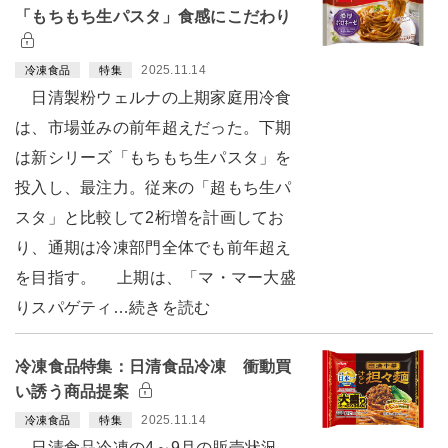
「もちもち生パスタ」食感にこだわり
2025.11.14
冷凍食品
特集
日清製粉ウェルナの上期家庭用冷食
は、市場並みの前年超えだった。下期
は新シリーズ「もちもち生パスタ」を
投入し、最注力。従来の「超もち生パ
スタ」と比較して2桁増を計画してお
り、通期は冷凍部門全体でも前年超え
を目指す。 上期は、「マ・マー大盛
りスパゲティ…続きを読む
冷凍食品特集：日清食品冷凍 衝動買
い誘う商品提案
2025.11.14
冷凍食品
特集
日清食品冷凍の4～9月の販売状況