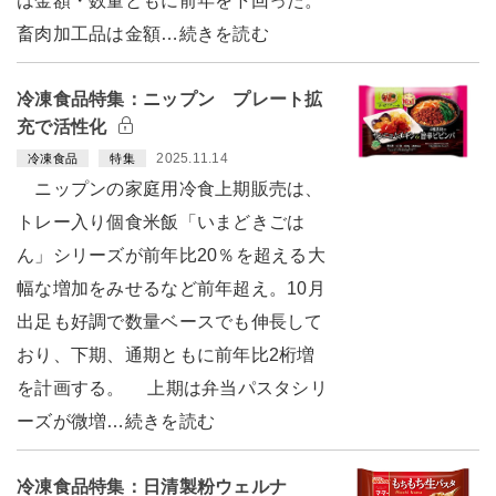
は金額・数量ともに前年を下回った。
畜肉加工品は金額…続きを読む
冷凍食品特集：ニップン プレート拡
充で活性化
2025.11.14
冷凍食品
特集
ニップンの家庭用冷食上期販売は、
トレー入り個食米飯「いまどきごは
ん」シリーズが前年比20％を超える大
幅な増加をみせるなど前年超え。10月
出足も好調で数量ベースでも伸長して
おり、下期、通期ともに前年比2桁増
を計画する。 上期は弁当パスタシリ
ーズが微増…続きを読む
冷凍食品特集：日清製粉ウェルナ