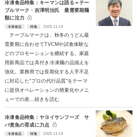
冷凍食品特集：キーマンは語る＝テー
ブルマーク・吉澤明治氏 最需要期麺
類に注力
2025.11.14
冷凍食品
特集
テーブルマークは、秋冬のうどん最
需要期に合わせてTVCMや試食体験な
どのプロモーションを継続する。家庭
用新商品では具付き冷凍麺の品揃えを
強化。業務用では長期化する人手不足
に対応した“プロの代行品質”をテーマ
に提供オペレーションの簡素化やメニ
ューでの差…続きを読む
冷凍食品特集：ヤヨイサンフーズ サ
バ煮魚の育成に力点
2025.11.14
冷凍食品
特集