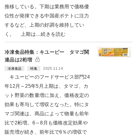
推移している。下期は業務用で価格優
位性が発揮できる中国産ポテトに注力
するなど、上期の好調を維持してい
く。 上期は…続きを読む
冷凍食品特集：キユーピー タマゴ関
連品は2桁増
2025.11.14
冷凍食品
特集
キユーピーのフードサービス部門24
年12月～25年5月上期は、タマゴ、カ
ット野菜の数量増に加え、価格改定の
効果も寄与して増収となった。特にタ
マゴ関連は、商品によって物量も前年
比で2桁増。6～8月も価格改定効果や
販売増が続き、前年比で6％の増収で