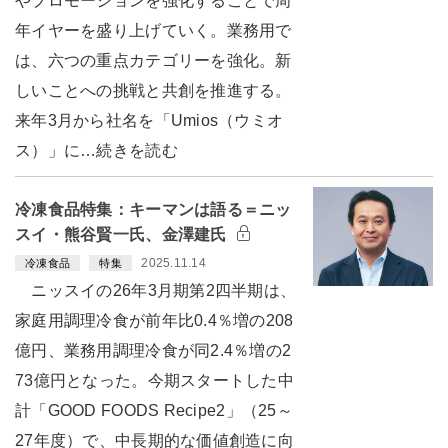
やプロモーションを強化することで周
年イヤーを盛り上げていく。業務用で
は、六つの重点カテゴリーを強化。新
しいことへの挑戦と共創を推進する。
来年3月から社名を「Umios（ウミオ
ス）」に…続きを読む
冷凍食品特集：キーマンは語る＝ニッ
スイ・熊谷賢一氏、金澤建氏
2025.11.14
冷凍食品
特集
ニッスイの26年3月期第2四半期は、
家庭用調理冷食が前年比0.4％増の208
億円、業務用調理冷食が同2.4％増の2
73億円となった。今期スタートした中
計「GOOD FOODS Recipe2」（25～
27年度）で、中長期的な価値創造に向