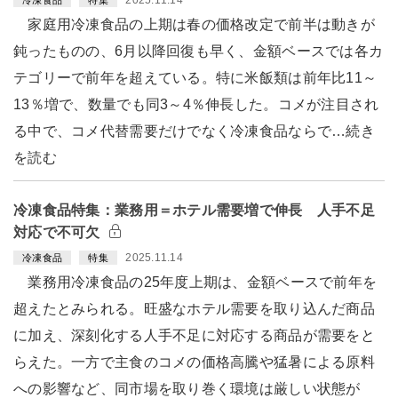
家庭用冷凍食品の上期は春の価格改定で前半は動きが
鈍ったものの、6月以降回復も早く、金額ベースでは各カ
テゴリーで前年を超えている。特に米飯類は前年比11～
13％増で、数量でも同3～4％伸長した。コメが注目され
る中で、コメ代替需要だけでなく冷凍食品ならで…続き
を読む
冷凍食品特集：業務用＝ホテル需要増で伸長 人手不足
対応で不可欠
2025.11.14
冷凍食品
特集
業務用冷凍食品の25年度上期は、金額ベースで前年を
超えたとみられる。旺盛なホテル需要を取り込んだ商品
に加え、深刻化する人手不足に対応する商品が需要をと
らえた。一方で主食のコメの価格高騰や猛暑による原料
への影響など、同市場を取り巻く環境は厳しい状態が