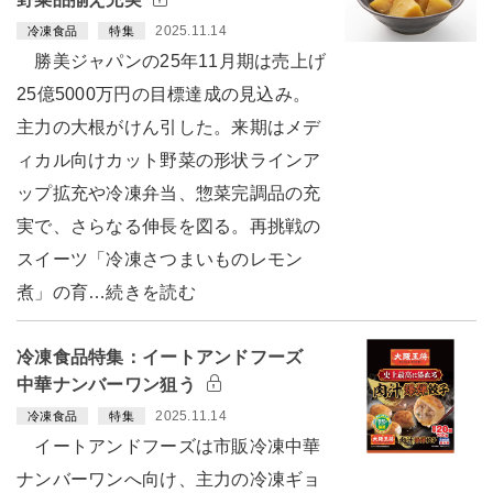
2025.11.14
冷凍食品
特集
勝美ジャパンの25年11月期は売上げ
25億5000万円の目標達成の見込み。
主力の大根がけん引した。来期はメデ
ィカル向けカット野菜の形状ラインア
ップ拡充や冷凍弁当、惣菜完調品の充
実で、さらなる伸長を図る。再挑戦の
スイーツ「冷凍さつまいものレモン
煮」の育…続きを読む
冷凍食品特集：イートアンドフーズ
中華ナンバーワン狙う
2025.11.14
冷凍食品
特集
イートアンドフーズは市販冷凍中華
ナンバーワンへ向け、主力の冷凍ギョ