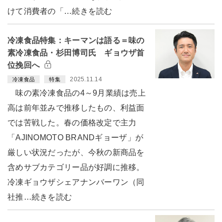
けて消費者の「…続きを読む
冷凍食品特集：キーマンは語る＝味の
素冷凍食品・杉田博司氏 ギョウザ首
位挽回へ
2025.11.14
冷凍食品
特集
味の素冷凍食品の4～9月業績は売上
高は前年並みで推移したもの、利益面
では苦戦した。春の価格改定で主力
「AJINOMOTO BRANDギョーザ」が
厳しい状況だったが、今秋の新商品を
含めサブカテゴリー品が好調に推移。
冷凍ギョウザシェアナンバーワン（同
社推…続きを読む