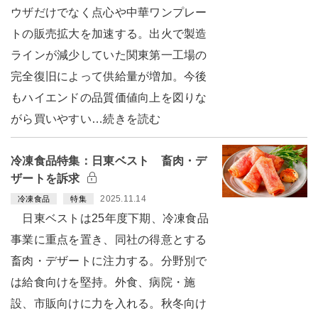
ウザだけでなく点心や中華ワンプレー
トの販売拡大を加速する。出火で製造
ラインが減少していた関東第一工場の
完全復旧によって供給量が増加。今後
もハイエンドの品質価値向上を図りな
がら買いやすい…続きを読む
冷凍食品特集：日東ベスト 畜肉・デ
ザートを訴求
2025.11.14
冷凍食品
特集
日東ベストは25年度下期、冷凍食品
事業に重点を置き、同社の得意とする
畜肉・デザートに注力する。分野別で
は給食向けを堅持。外食、病院・施
設、市販向けに力を入れる。秋冬向け