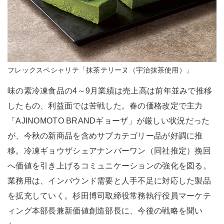
フレックスペシャリテ「抹茶テリーヌ（宇治抹茶使用）」
味の素冷凍食品の4～9月業績は売上高は前年並みで推移
したもの、利益面では苦戦した。春の価格改定で主力
「AJINOMOTO BRANDギョーザ」が厳しい状況だった
が、今秋の新商品を含めサブカテゴリー品が好調に推
移。冷凍ギョウザシェアナンバーワン（同社推定）挽回
へ価値を引き上げるコミュニケーションの強化を図る。
業務用は、インバウンド需要と人手不足に対応した製品
を拡充していく。杉田博司取締役常務執行役員マーケテ
ィング本部長兼新価値創造部長に、今後の戦略を聞い