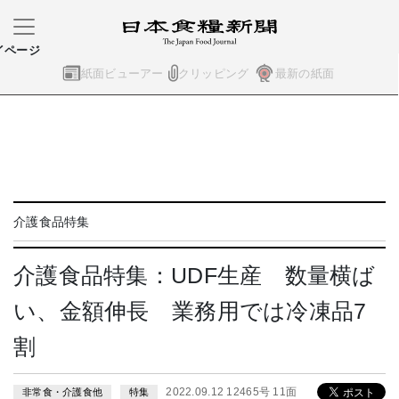
イページ
紙面ビューアー
クリッピング
最新の紙面
介護食品特集
介護食品特集：UDF生産 数量横ば
い、金額伸長 業務用では冷凍品7
割
2022.09.12 12465号 11面
非常食・介護食他
特集