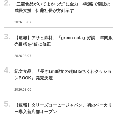
2.
“三菱食品がいてよかった”に全力 4戦略で製販の
成長支援 伊藤社長が方針示す
2026.08.07
3.
【速報】アサヒ飲料、「green cola」好調 年間販
売目標を4倍に修正
2026.08.07
4.
紀文食品、『長さ1m!紀文の超!BIGちくわクッショ
ンBOOK』発売決定
2026.08.06
5.
【速報】タリーズコーヒージャパン、初のベーカリ
ー導入新店舗オープン