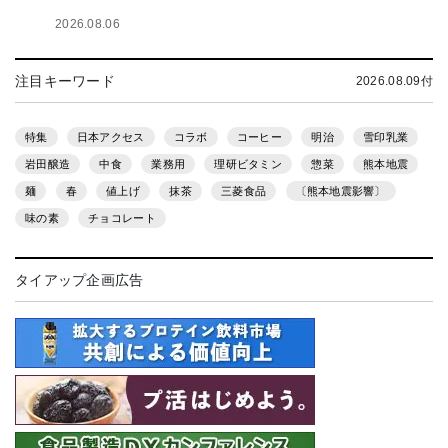
2026.08.06
注目キーワード
2026.08.09付
特集
日本アクセス
コラボ
コーヒー
明治
雪印乳業
岩田醸造
中食
業務用
理研ビタミン
惣菜
熊本地震
麺
春
値上げ
抹茶
三菱食品
〔熊本地震影響〕
味の素
チョコレート
タイアップ企画広告