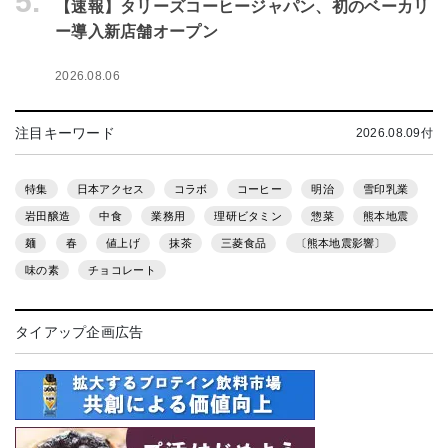
5.
【速報】タリーズコーヒージャパン、初のベーカリ
ー導入新店舗オープン
2026.08.06
注目キーワード
2026.08.09付
特集
日本アクセス
コラボ
コーヒー
明治
雪印乳業
岩田醸造
中食
業務用
理研ビタミン
惣菜
熊本地震
麺
春
値上げ
抹茶
三菱食品
〔熊本地震影響〕
味の素
チョコレート
タイアップ企画広告