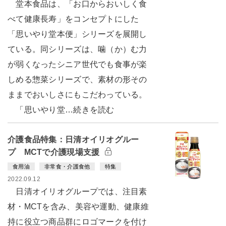
堂本食品は、「お口からおいしく食
べて健康長寿」をコンセプトにした
「思いやり堂本便」シリーズを展開し
ている。同シリーズは、噛（か）む力
が弱くなったシニア世代でも食事が楽
しめる惣菜シリーズで、素材の形その
ままでおいしさにもこだわっている。
「思いやり堂…続きを読む
介護食品特集：日清オイリオグルー
プ MCTで介護現場支援
食用油
非常食・介護食他
特集
2022.09.12
日清オイリオグループでは、注目素
材・MCTを含み、美容や運動、健康維
持に役立つ商品群にロゴマークを付け