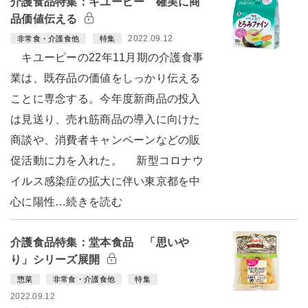
介護食品特集：キユーピー 確実に商
品価値伝える
2022.09.12
非常食・介護食他
特集
キユーピーの22年11月期の介護食事
業は、既存品の価値をしっかり伝える
ことに専念する。今年度新商品の投入
は見送り、売れ筋商品の導入に向けた
商談や、消費者キャンペーンなどの販
促活動に力を入れた。 新型コロナウ
イルス感染症の拡大に伴い東京都を中
心に陽性…続きを読む
介護食品特集：堂本食品 「思いや
り」シリーズ展開
惣菜
非常食・介護食他
特集
2022.09.12