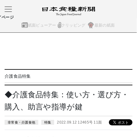
イページ
紙面ビューアー
クリッピング
最新の紙面
介護食品特集
◆介護食品特集：使い方・選び方・
購入、助言や指導が鍵
2022.09.12 12465号 11面
非常食・介護食他
特集