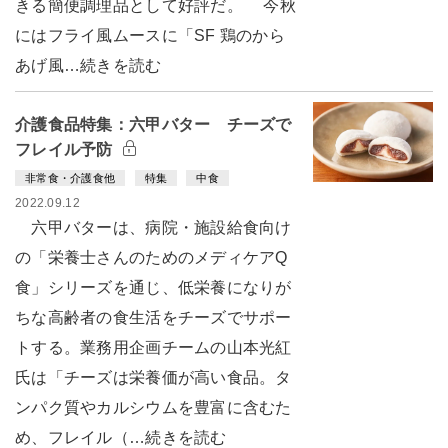
きる簡便調理品として好評だ。 今秋
にはフライ風ムースに「SF 鶏のから
あげ風…続きを読む
介護食品特集：六甲バター チーズで
フレイル予防
非常食・介護食他
特集
中食
2022.09.12
六甲バターは、病院・施設給食向け
の「栄養士さんのためのメディケアQ
食」シリーズを通じ、低栄養になりが
ちな高齢者の食生活をチーズでサポー
トする。業務用企画チームの山本光紅
氏は「チーズは栄養価が高い食品。タ
ンパク質やカルシウムを豊富に含むた
め、フレイル（…続きを読む