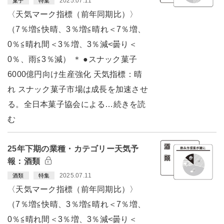
2025.07.11
菓子
特集
〈天気マーク指標（前年同期比）〉
（7％増≦快晴、3％増≦晴れ＜7％増、
0％≦晴れ間＜3％増、3％減<曇り＜
0％、雨≦3％減） ＊ ●スナック菓子
6000億円向け生産強化 天気指標：晴
れ スナック菓子市場は成長を加速させ
る。全日本菓子協会による…続きを読
む
25年下期の業種・カテゴリー天気予
報：酒類
2025.07.11
酒類
特集
〈天気マーク指標（前年同期比）〉
（7％増≦快晴、3％増≦晴れ＜7％増、
0％≦晴れ間＜3％増、3％減<曇り＜