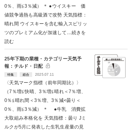
0％、雨≦3％減） ＊ ●ウイスキー 価
値競争過熱も高級酒で攻勢 天気指標：
晴れ間 ウイスキーを含む輸入スピリッ
ツのプレミアム化が加速して…続きを
読む
25年下期の業種・カテゴリー天気予
報：チルド・日配
2025.07.11
特集
総合
〈天気マーク指標（前年同期比）〉
（7％増≦快晴、3％増≦晴れ＜7％増、
0％≦晴れ間＜3％増、3％減<曇り＜
0％、雨≦3％減） ＊ ●牛乳 消費拡
大取組み本格化を 天気指標：曇り Jミ
ルクが5月に発表した生乳生産量の見