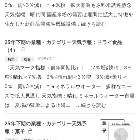
0％、雨≦3％減） ＊ ●米粉 拡大基調も原料米調達懸念
天気指標：晴れ間 国産米粉の需要は順調に拡大し特徴を
生かした新商品開発や機械設備…続きを読む
25年下期の業種・カテゴリー天気予報：ドライ食品
（4）
2025.07.11
特集
総合
〈天気マーク指標（前年同期比）〉 （7％増≦快晴、3％
増≦晴れ＜7％増、0％≦晴れ間＜3％増、3％減<曇り＜
0％、雨≦3％減） ＊ ●ミネラルウオーター 多様なニー
ズで拡大見通し 天気指標：晴れ ミネラルウオーター市場
は、夏場の猛暑による止渇ニー…続きを読む
25年下期の業種・カテゴリー天気予
報：菓子