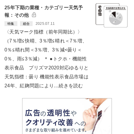
25年下期の業種・カテゴリー天気予
報：その他
2025.07.11
特集
総合
〈天気マーク指標（前年同期比）〉
（7％増≦快晴、3％増≦晴れ＜7％増、
0％≦晴れ間＜3％増、3％減<曇り＜
0％、雨≦3％減） ＊ ●トクホ・機能性
表示食品 プリズマ2020対応ゆるりと
天気指標：曇り 機能性表示食品市場は
24年、紅麹問題により…続きを読む