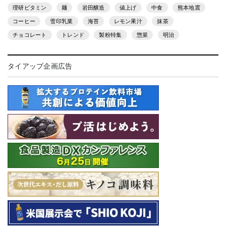
理研ビタミン
麺
岩田醸造
値上げ
中食
熊本地震
コーヒー
雪印乳業
海苔
レモン果汁
抹茶
チョコレート
トレンド
製粉特集
惣菜
明治
タイアップ企画広告