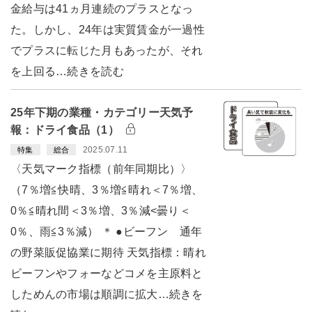
金給与は41ヵ月連続のプラスとなっ
た。しかし、24年は実質賃金が一過性
でプラスに転じた月もあったが、それ
を上回る…続きを読む
25年下期の業種・カテゴリー天気予
報：ドライ食品（1）
2025.07.11
特集
総合
〈天気マーク指標（前年同期比）〉
（7％増≦快晴、3％増≦晴れ＜7％増、
0％≦晴れ間＜3％増、3％減<曇り＜
0％、雨≦3％減） ＊ ●ビーフン 通年
の野菜販促協業に期待 天気指標：晴れ
ビーフンやフォーなどコメを主原料と
しためんの市場は順調に拡大…続きを