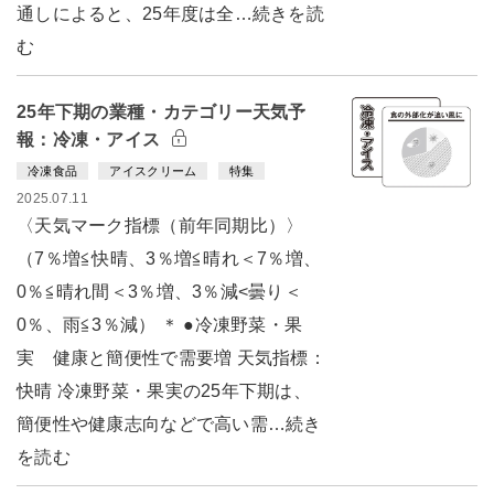
通しによると、25年度は全…続きを読
む
25年下期の業種・カテゴリー天気予
報：冷凍・アイス
冷凍食品
アイスクリーム
特集
2025.07.11
〈天気マーク指標（前年同期比）〉
（7％増≦快晴、3％増≦晴れ＜7％増、
0％≦晴れ間＜3％増、3％減<曇り＜
0％、雨≦3％減） ＊ ●冷凍野菜・果
実 健康と簡便性で需要増 天気指標：
快晴 冷凍野菜・果実の25年下期は、
簡便性や健康志向などで高い需…続き
を読む