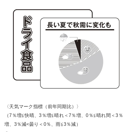
〈天気マーク指標（前年同期比）〉
（7％増≦快晴、3％増≦晴れ＜7％増、0％≦晴れ間＜3％
増、3％減<曇り＜0％、雨≦3％減）