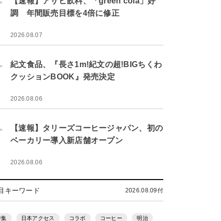
【速報】アサヒ飲料、「green cola」好
調 年間販売目標を4倍に修正
2026.08.07
.
紀文食品、『長さ1m!紀文の超!BIGちくわ
クッションBOOK』発売決定
2026.08.06
.
【速報】タリーズコーヒージャパン、初の
ベーカリー導入新店舗オープン
2026.08.06
目キーワード
2026.08.09付
特集
日本アクセス
コラボ
コーヒー
明治