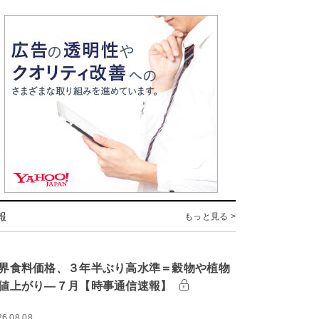
報
もっと見る >
界食料価格、３年半ぶり高水準＝穀物や植物
値上がり―７月【時事通信速報】
26.08.08