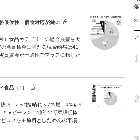
落
20
価格優位性・個食対応が鍵に
ア
12月）食品カテゴリーの総合展望を天
の名目賃金に当たる現金給与は41
は実質賃金が一過性でプラスに転じた
1
イ食品（1）
2
快晴、3％増≦晴れ＜7％増、0％≦晴
） ＊ ●ビーフン 通年の野菜販促協
などコメを主原料としためんの市場
3