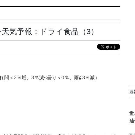
ー天気予報：ドライ食品（3）
れ間＜3％増、3％減<曇り＜0％、雨≦3％減）
速
世
油
20