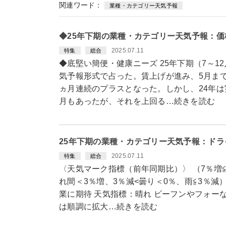
関連ワード：
業種・カテゴリー天気予報
◆25年下期の業種・カテゴリー天気予報：
2025.07.11
特集
総合
◆底堅い簡便・健康ニーズ 25年下期（7～
気予報形式で占った。賃上げが進み、5月まで
ヵ月連続のプラスとなった。しかし、24年
月もあったが、それを上回る…続きを読む
25年下期の業種・カテゴリー天気予報：ドラ
2025.07.11
特集
総合
〈天気マーク指標（前年同期比）〉 （7％増≦
れ間＜3％増、3％減<曇り＜0％、雨≦3％減
業に期待 天気指標：晴れ ビーフンやフォー
は順調に拡大…続きを読む