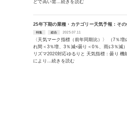
どで高い需…続きを読む
25年下期の業種・カテゴリー天気予報：そ
2025.07.11
特集
総合
〈天気マーク指標（前年同期比）〉 （7％増≦
れ間＜3％増、3％減<曇り＜0％、雨≦3％減
リズマ2020対応ゆるりと 天気指標：曇り 
により…続きを読む