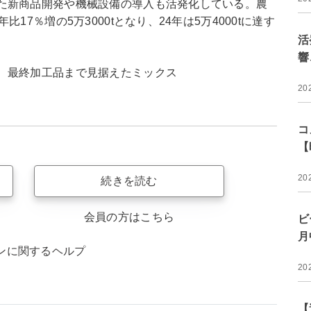
た新商品開発や機械設備の導入も活発化している。農
7％増の5万3000tとなり、24年は5万4000tに達す
活
響
、最終加工品まで見据えたミックス
20
コ
【
20
続きを読む
会員の方はこちら
ビ
月
ンに関するヘルプ
20
【