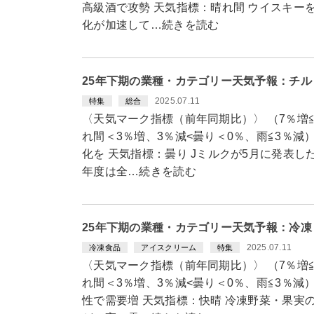
高級酒で攻勢 天気指標：晴れ間 ウイスキー
化が加速して…続きを読む
25年下期の業種・カテゴリー天気予報：チ
2025.07.11
特集
総合
〈天気マーク指標（前年同期比）〉 （7％増≦
れ間＜3％増、3％減<曇り＜0％、雨≦3％減
化を 天気指標：曇り Jミルクが5月に発表し
年度は全…続きを読む
25年下期の業種・カテゴリー天気予報：冷
2025.07.11
冷凍食品
アイスクリーム
特集
〈天気マーク指標（前年同期比）〉 （7％増≦
れ間＜3％増、3％減<曇り＜0％、雨≦3％減
性で需要増 天気指標：快晴 冷凍野菜・果実