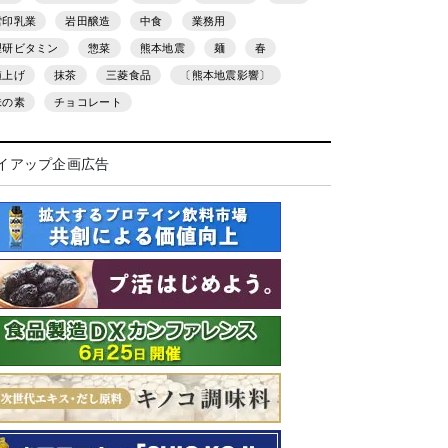
雪印乳業
岩田醸造
中食
業務用
理研ビタミン
惣菜
熊本地震
麺
春
値上げ
抹茶
三菱食品
〔熊本地震影響〕
味の素
チョコレート
イアップ企画広告