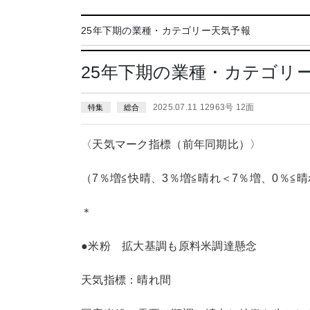
25年下期の業種・カテゴリー天気予報
25年下期の業種・カテゴリ
2025.07.11 12963号 12面
特集
総合
〈天気マーク指標（前年同期比）〉
（7％増≦快晴、3％増≦晴れ＜7％増、0％≦晴
＊
●米粉 拡大基調も原料米調達懸念
天気指標：晴れ間