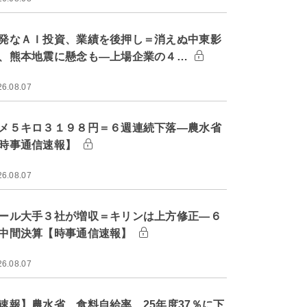
発なＡＩ投資、業績を後押し＝消えぬ中東影
、熊本地震に懸念も―上場企業の４…
26.08.07
メ５キロ３１９８円＝６週連続下落―農水省
時事通信速報】
26.08.07
ール大手３社が増収＝キリンは上方修正―６
中間決算【時事通信速報】
26.08.07
速報】農水省、食料自給率 25年度37％に下