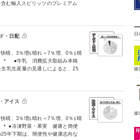
を含む輸入スピリッツのプレミアム
日
ルド・日配
快晴、3％増≦晴れ＜7％増、0％≦晴
） ＊ ●牛乳 消費拡大取組み本格
た生乳生産量の見通しによると、25
媒
凍・アイス
媒
快晴、3％増≦晴れ＜7％増、0％≦晴
） ＊ ●冷凍野菜・果実 健康と簡便
の25年下期は、簡便性や健康志向な