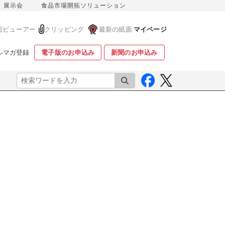
展示会
食品市場開拓ソリューション
面ビューアー
クリッピング
最新の紙面
マイページ
ルマガ登録
電子版のお申込み
新聞のお申込み
検索