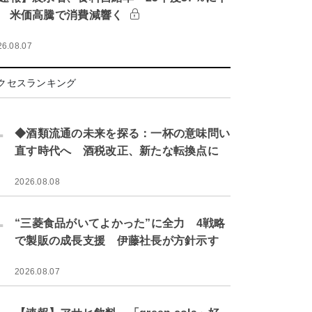
 米価高騰で消費減響く
26.08.07
クセスランキング
.
◆酒類流通の未来を探る：一杯の意味問い
直す時代へ 酒税改正、新たな転換点に
2026.08.08
.
“三菱食品がいてよかった”に全力 4戦略
で製販の成長支援 伊藤社長が方針示す
2026.08.07
.