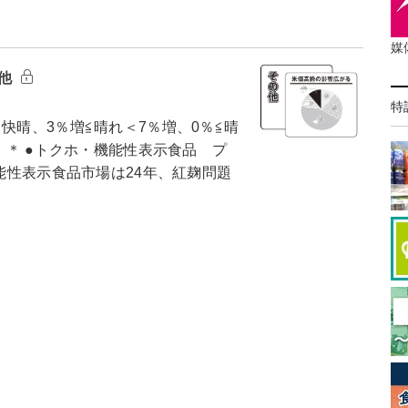
媒
の他
特
快晴、3％増≦晴れ＜7％増、0％≦晴
） ＊ ●トクホ・機能性表示食品 プ
機能性表示食品市場は24年、紅麹問題