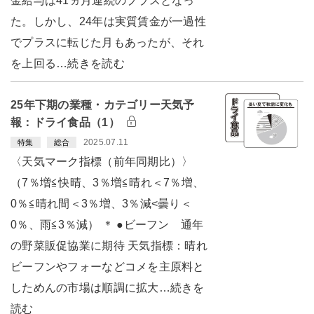
金給与は41ヵ月連続のプラスとなっ
た。しかし、24年は実質賃金が一過性
でプラスに転じた月もあったが、それ
を上回る…続きを読む
25年下期の業種・カテゴリー天気予
報：ドライ食品（1）
2025.07.11
特集
総合
〈天気マーク指標（前年同期比）〉
（7％増≦快晴、3％増≦晴れ＜7％増、
0％≦晴れ間＜3％増、3％減<曇り＜
0％、雨≦3％減） ＊ ●ビーフン 通年
の野菜販促協業に期待 天気指標：晴れ
ビーフンやフォーなどコメを主原料と
しためんの市場は順調に拡大…続きを
読む