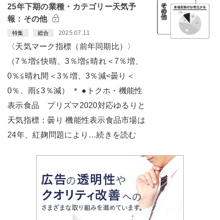
25年下期の業種・カテゴリー天気予
報：その他
2025.07.11
特集
総合
〈天気マーク指標（前年同期比）〉
（7％増≦快晴、3％増≦晴れ＜7％増、
0％≦晴れ間＜3％増、3％減<曇り＜
0％、雨≦3％減） ＊ ●トクホ・機能性
表示食品 プリズマ2020対応ゆるりと
天気指標：曇り 機能性表示食品市場は
24年、紅麹問題により…続きを読む