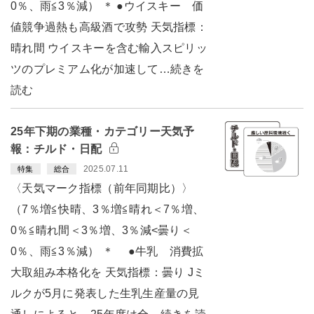
0％、雨≦3％減） ＊ ●ウイスキー 価
値競争過熱も高級酒で攻勢 天気指標：
晴れ間 ウイスキーを含む輸入スピリッ
ツのプレミアム化が加速して…続きを
読む
25年下期の業種・カテゴリー天気予
報：チルド・日配
2025.07.11
特集
総合
〈天気マーク指標（前年同期比）〉
（7％増≦快晴、3％増≦晴れ＜7％増、
0％≦晴れ間＜3％増、3％減<曇り＜
0％、雨≦3％減） ＊ ●牛乳 消費拡
大取組み本格化を 天気指標：曇り Jミ
ルクが5月に発表した生乳生産量の見