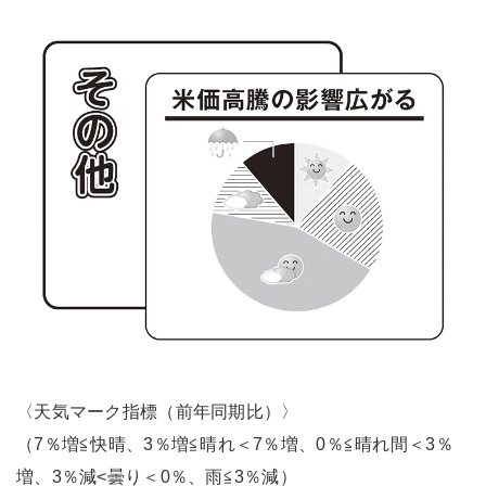
〈天気マーク指標（前年同期比）〉
（7％増≦快晴、3％増≦晴れ＜7％増、0％≦晴れ間＜3％
増、3％減<曇り＜0％、雨≦3％減）