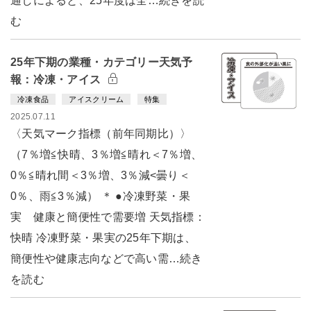
通しによると、25年度は全…続きを読
む
25年下期の業種・カテゴリー天気予
報：冷凍・アイス
冷凍食品
アイスクリーム
特集
2025.07.11
〈天気マーク指標（前年同期比）〉
（7％増≦快晴、3％増≦晴れ＜7％増、
0％≦晴れ間＜3％増、3％減<曇り＜
0％、雨≦3％減） ＊ ●冷凍野菜・果
実 健康と簡便性で需要増 天気指標：
快晴 冷凍野菜・果実の25年下期は、
簡便性や健康志向などで高い需…続き
を読む