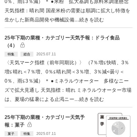
0％、雨≦3％減） ＊ ●米粉 拡大基調も原料米調達懸念
天気指標：晴れ間 国産米粉の需要は順調に拡大し特徴を
生かした新商品開発や機械設備…続きを読む
25年下期の業種・カテゴリー天気予報：ドライ食品
（4）
2025.07.11
特集
総合
〈天気マーク指標（前年同期比）〉 （7％増≦快晴、3％
増≦晴れ＜7％増、0％≦晴れ間＜3％増、3％減<曇り＜
0％、雨≦3％減） ＊ ●ミネラルウオーター 多様なニー
ズで拡大見通し 天気指標：晴れ ミネラルウオーター市場
は、夏場の猛暑による止渇ニー…続きを読む
25年下期の業種・カテゴリー天気予
報：菓子
2025.07.11
菓子
特集