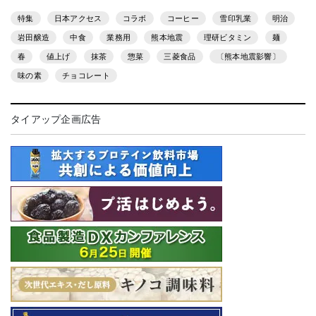
特集
日本アクセス
コラボ
コーヒー
雪印乳業
明治
岩田醸造
中食
業務用
熊本地震
理研ビタミン
麺
春
値上げ
抹茶
惣菜
三菱食品
〔熊本地震影響〕
味の素
チョコレート
タイアップ企画広告