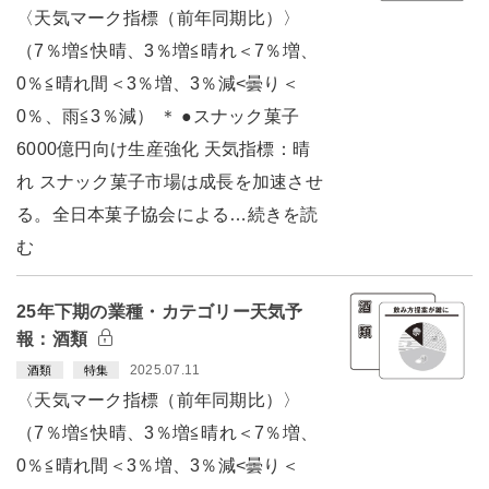
〈天気マーク指標（前年同期比）〉
（7％増≦快晴、3％増≦晴れ＜7％増、
0％≦晴れ間＜3％増、3％減<曇り＜
0％、雨≦3％減） ＊ ●スナック菓子
6000億円向け生産強化 天気指標：晴
れ スナック菓子市場は成長を加速させ
る。全日本菓子協会による…続きを読
む
25年下期の業種・カテゴリー天気予
報：酒類
2025.07.11
酒類
特集
〈天気マーク指標（前年同期比）〉
（7％増≦快晴、3％増≦晴れ＜7％増、
0％≦晴れ間＜3％増、3％減<曇り＜