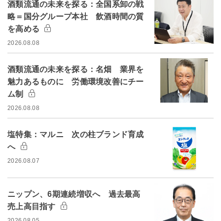
酒類流通の未来を探る：全国系卸の戦
略＝国分グループ本社 飲酒時間の質
を高める
2026.08.08
酒類流通の未来を探る：名畑 業界を
魅力あるものに 労働環境改善にチー
ム制
2026.08.08
塩特集：マルニ 次の柱ブランド育成
へ
2026.08.07
ニップン、6期連続増収へ 過去最高
売上高目指す
2026.08.05