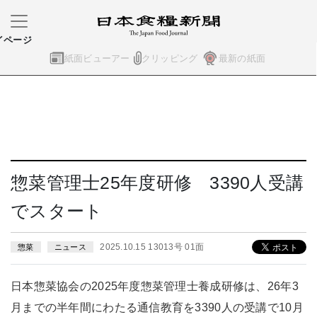
イページ
紙面ビューアー
クリッピング
最新の紙面
惣菜管理士25年度研修 3390人受講
でスタート
2025.10.15 13013号 01面
惣菜
ニュース
日本惣菜協会の2025年度惣菜管理士養成研修は、26年3
月までの半年間にわたる通信教育を3390人の受講で10月