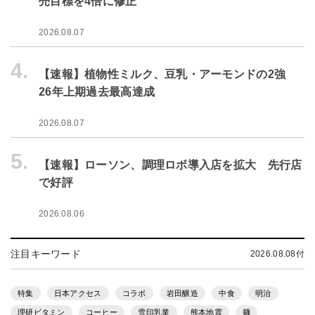
売目標を4倍に修正
2026.08.07
4.
【速報】植物性ミルク、豆乳・アーモンドの2強
26年上期過去最高達成
2026.08.07
5.
【速報】ローソン、調理ロボ導入店を拡大 先行店
で好評
2026.08.06
注目キーワード
2026.08.08付
特集
日本アクセス
コラボ
岩田醸造
中食
明治
理研ビタミン
コーヒー
雪印乳業
熊本地震
麺