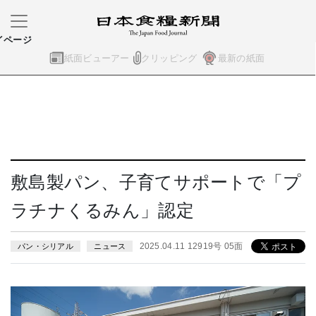
イページ
紙面ビューアー
クリッピング
最新の紙面
敷島製パン、子育てサポートで「プ
ラチナくるみん」認定
2025.04.11 12919号 05面
パン・シリアル
ニュース