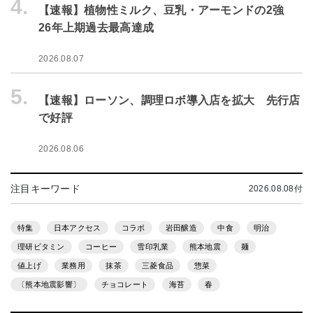
4.
【速報】植物性ミルク、豆乳・アーモンドの2強
26年上期過去最高達成
2026.08.07
5.
【速報】ローソン、調理ロボ導入店を拡大 先行店
で好評
2026.08.06
注目キーワード
2026.08.08付
特集
日本アクセス
コラボ
岩田醸造
中食
明治
理研ビタミン
コーヒー
雪印乳業
熊本地震
麺
値上げ
業務用
抹茶
三菱食品
惣菜
〔熊本地震影響〕
チョコレート
海苔
春