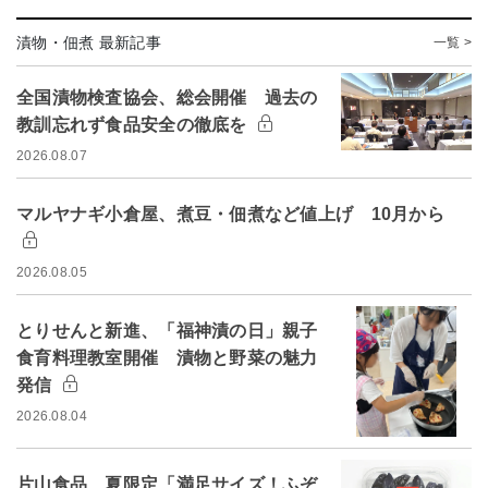
漬物・佃煮 最新記事
一覧 >
全国漬物検査協会、総会開催 過去の
教訓忘れず食品安全の徹底を
2026.08.07
マルヤナギ小倉屋、煮豆・佃煮など値上げ 10月から
2026.08.05
とりせんと新進、「福神漬の日」親子
食育料理教室開催 漬物と野菜の魅力
発信
2026.08.04
片山食品、夏限定「満足サイズ！ふぞ