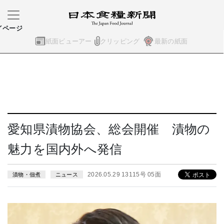
イページ
紙面ビューアー
クリッピング
最新の紙面
愛知県漬物協会、総会開催 漬物の
魅力を国内外へ発信
2026.05.29 13115号 05面
漬物・佃煮
ニュース