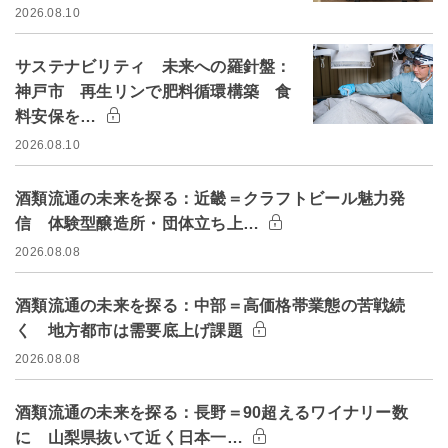
2026.08.10
サステナビリティ 未来への羅針盤：
神戸市 再生リンで肥料循環構築 食
料安保を…
2026.08.10
酒類流通の未来を探る：近畿＝クラフトビール魅力発
信 体験型醸造所・団体立ち上…
2026.08.08
酒類流通の未来を探る：中部＝高価格帯業態の苦戦続
く 地方都市は需要底上げ課題
2026.08.08
酒類流通の未来を探る：長野＝90超えるワイナリー数
に 山梨県抜いて近く日本一…